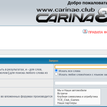
Добро пожаловат
ПРАВИЛА 
Запрос
ть в результатах, и
-
для слов,
Искать все слова
мволом
|
для поиска любого слова из
Искать любое слово/поиск с языком з
к во вложенных форумах производится