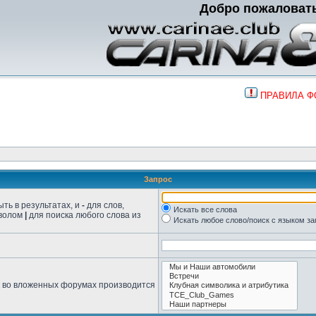
Добро пожаловат
ПРАВИЛА 
Запрос
ть в результатах, и
-
для слов,
Искать все слова
мволом
|
для поиска любого слова из
Искать любое слово/поиск с языком з
к во вложенных форумах производится