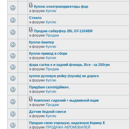
Куплю электрокорректоры фар
в форуме
Куплю
Стекло
в форуме
Куплю
Продам сабвуфер JBL GT-1204BR
в форуме
Продам
Куплю бампер
в форуме
Куплю
Куплю привод в сборе
в форуме
Куплю
фара carina e и задний фонарь. Все - за 200грн
в форуме
Продам
куплю рулевую рейку (toyoda) не дорого
в форуме
Куплю
Придбаю склопідіймач.
в форуме
Куплю
Комплект сидений + выдвижной ящик
в форуме
Продам
Датчик бедной смеси
в форуме
Куплю
Продаю свою хорошую, надежную Карину Е
в форуме
ПРОДАЖА АВТОМОБИЛЕЙ