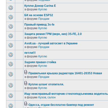
в форуме
Ходовая
Куплю Донор Carina E
в форуме
Куплю
БК на основе ESP32
в форуме
Продам
Правый привод 3s-fe
в форуме
Куплю
Защита ремня ГРМ (верх, низ) 3S-FE, 2.0
в форуме
Куплю
Avolt.ua - лучший автосвет в Украине
в форуме
Продам
петли!!!
в форуме
Куплю
Задняя правая стойка
в форуме
Куплю
Правильная крышка радиатора 16401-20353 Новая
в форуме
Продам
Куплю шланг отопителя.
в форуме
Куплю
Ищу неисправный моторчик стеклоподъемника водитель
в форуме
Кузов, салон
Одесса, отдам бесплатно бампер под ремонт