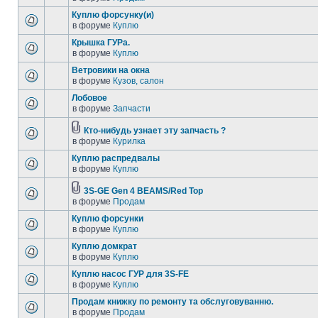
Куплю форсунку(и)
в форуме
Куплю
Крышка ГУРа.
в форуме
Куплю
Ветровики на окна
в форуме
Кузов, салон
Лобовое
в форуме
Запчасти
Кто-нибудь узнает эту запчасть ?
в форуме
Курилка
Куплю распредвалы
в форуме
Куплю
3S-GE Gen 4 BEAMS/Red Top
в форуме
Продам
Куплю форсунки
в форуме
Куплю
Куплю домкрат
в форуме
Куплю
Куплю насос ГУР для 3S-FE
в форуме
Куплю
Продам книжку по ремонту та обслуговуванню.
в форуме
Продам