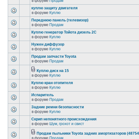
в форуме
Продам
куплю защиту двигателя
в форуме
Куплю
Переднюю панель (телевизор)
в форуме
Продам
Куплю генератор Тойота дизель 2С
в форуме
Куплю
Нужен диффузор
в форуме
Куплю
Продам запчасти Toyota
в форуме
Продам
Куплю диск на 15
в форуме
Куплю
Куплю кран отопителя
в форуме
Куплю
Испаритель
в форуме
Продам
Задние ремни безопасности
в форуме
Куплю
Скрип непонятного происхождения
в форуме
Шум, грохот и свист
Продам пыльники Toyota задних амортизаторов (48754
в форуме
Продам