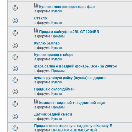
Куплю электрокорректоры фар
в форуме
Куплю
Стекло
в форуме
Куплю
Продам сабвуфер JBL GT-1204BR
в форуме
Продам
Куплю бампер
в форуме
Куплю
Куплю привод в сборе
в форуме
Куплю
фара carina e и задний фонарь. Все - за 200грн
в форуме
Продам
куплю рулевую рейку (toyoda) не дорого
в форуме
Куплю
Придбаю склопідіймач.
в форуме
Куплю
Комплект сидений + выдвижной ящик
в форуме
Продам
Датчик бедной смеси
в форуме
Куплю
Продаю свою хорошую, надежную Карину Е
в форуме
ПРОДАЖА АВТОМОБИЛЕЙ