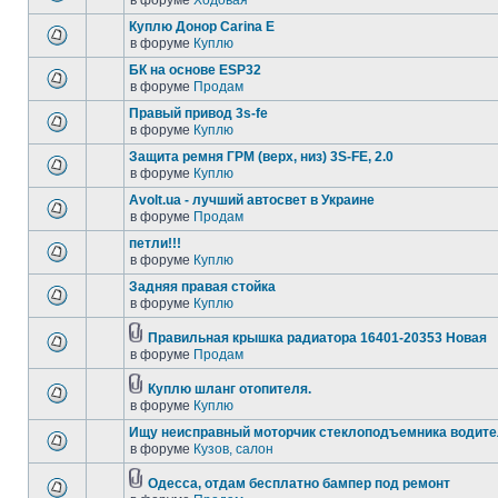
в форуме
Ходовая
Куплю Донор Carina E
в форуме
Куплю
БК на основе ESP32
в форуме
Продам
Правый привод 3s-fe
в форуме
Куплю
Защита ремня ГРМ (верх, низ) 3S-FE, 2.0
в форуме
Куплю
Avolt.ua - лучший автосвет в Украине
в форуме
Продам
петли!!!
в форуме
Куплю
Задняя правая стойка
в форуме
Куплю
Правильная крышка радиатора 16401-20353 Новая
в форуме
Продам
Куплю шланг отопителя.
в форуме
Куплю
Ищу неисправный моторчик стеклоподъемника водите
в форуме
Кузов, салон
Одесса, отдам бесплатно бампер под ремонт