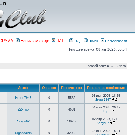
ь в
ФОРУМА
Новичкам сюда
ЧАТ
FAQ
Поиск
Пользователи
Текущее время: 08 авг 2026, 05:54
Часовой пояс: UTC + 2 часа
Автор
Ответов
Просмотров
Последнее сообщение
16 июн 2025, 18:35
Игорь7947
0
5532
Игорь7947
04 май 2025, 20:17
ZZ-Top
0
4581
ZZ-Top
02 апр 2023, 17:01
Sergo62
0
16407
Sergo62
22 июн 2022, 15:01
regenwurm
0
32052
regenwurm