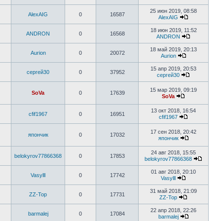
25 июн 2019, 08:58
AlexAIG
0
16587
AlexAIG
18 июн 2019, 11:52
ANDRON
0
16568
ANDRON
18 май 2019, 20:13
Aurion
0
20072
Aurion
15 апр 2019, 20:53
сергей30
0
37952
сергей30
15 мар 2019, 09:19
SoVa
0
17639
SoVa
13 окт 2018, 16:54
cfif1967
0
16951
cfif1967
17 сен 2018, 20:42
япончик
0
17032
япончик
24 авг 2018, 15:55
belokyrov77866368
0
17853
belokyrov77866368
01 авг 2018, 20:10
Vasylll
0
17742
Vasylll
31 май 2018, 21:09
ZZ-Top
0
17731
ZZ-Top
22 апр 2018, 22:26
barmalej
0
17084
barmalej