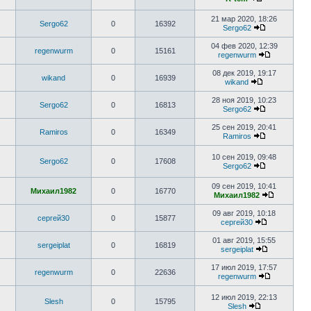
21 мар 2020, 18:26
Sergo62
0
16392
Sergo62
04 фев 2020, 12:39
regenwurm
0
15161
regenwurm
08 дек 2019, 19:17
wikand
0
16939
wikand
28 ноя 2019, 10:23
Sergo62
0
16813
Sergo62
25 сен 2019, 20:41
Ramiros
0
16349
Ramiros
10 сен 2019, 09:48
Sergo62
0
17608
Sergo62
09 сен 2019, 10:41
Михаил1982
0
16770
Михаил1982
09 авг 2019, 10:18
сергей30
0
15877
сергей30
01 авг 2019, 15:55
sergeiplat
0
16819
sergeiplat
17 июл 2019, 17:57
regenwurm
0
22636
regenwurm
12 июл 2019, 22:13
Slesh
0
15795
Slesh