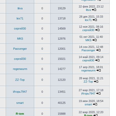
22 фев 2022, 23:12
litva
0
19129
litva
28 дек 2021, 15:33
lex71
0
13718
lex71
12 ноя 2021, 08:16
сергей30
0
14569
сергей30
01 окт 2021, 11:40
MKS
0
12976
MKS
14 сен 2021, 12:48
Passenger
0
12001
Passenger
14 май 2021, 09:14
сергей30
0
15021
сергей30
17 апр 2021, 18:01
regenwurm
0
14277
regenwurm
28 мар 2021, 11:21
ZZ-Top
0
12120
ZZ-Top
27 мар 2021, 17:18
Игорь7947
0
13451
Игорь7947
19 июн 2020, 18:54
smart
0
40125
smart
22 мар 2020, 12:20
R-tem
0
15888
R-tem