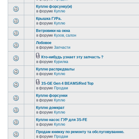
Куплю форсунку(и)
в форуме
Куплю
Крышка ГУРа.
в форуме
Куплю
Ветровики на окна
в форуме
Кузов, салон
Лобовое
в форуме
Запчасти
Кто-нибудь узнает эту запчасть ?
в форуме
Курилка
Куплю распредвалы
в форуме
Куплю
3S-GE Gen 4 BEAMS/Red Top
в форуме
Продам
Куплю форсунки
в форуме
Куплю
Куплю домкрат
в форуме
Куплю
Куплю насос ГУР для 3S-FE
в форуме
Куплю
Продам книжку по ремонту та обслуговуванню.
в форуме
Продам