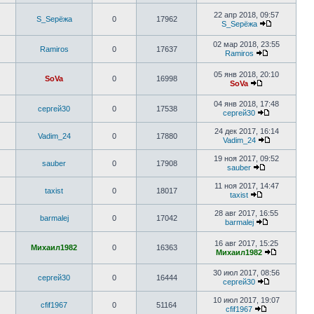
22 апр 2018, 09:57
S_Sерёжа
0
17962
S_Sерёжа
02 мар 2018, 23:55
Ramiros
0
17637
Ramiros
05 янв 2018, 20:10
SoVa
0
16998
SoVa
04 янв 2018, 17:48
сергей30
0
17538
сергей30
24 дек 2017, 16:14
Vadim_24
0
17880
Vadim_24
19 ноя 2017, 09:52
sauber
0
17908
sauber
11 ноя 2017, 14:47
taxist
0
18017
taxist
28 авг 2017, 16:55
barmalej
0
17042
barmalej
16 авг 2017, 15:25
Михаил1982
0
16363
Михаил1982
30 июл 2017, 08:56
сергей30
0
16444
сергей30
10 июл 2017, 19:07
cfif1967
0
51164
cfif1967