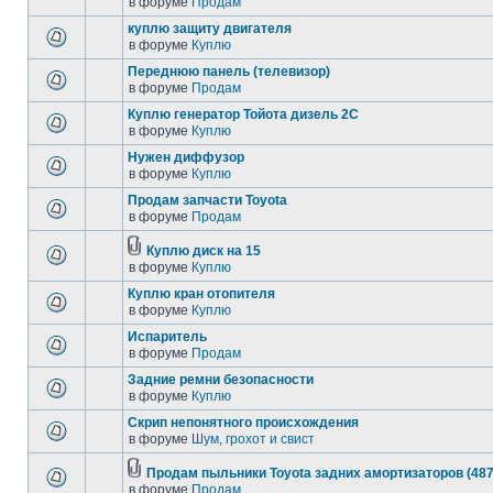
в форуме
Продам
куплю защиту двигателя
в форуме
Куплю
Переднюю панель (телевизор)
в форуме
Продам
Куплю генератор Тойота дизель 2С
в форуме
Куплю
Нужен диффузор
в форуме
Куплю
Продам запчасти Toyota
в форуме
Продам
Куплю диск на 15
в форуме
Куплю
Куплю кран отопителя
в форуме
Куплю
Испаритель
в форуме
Продам
Задние ремни безопасности
в форуме
Куплю
Скрип непонятного происхождения
в форуме
Шум, грохот и свист
Продам пыльники Toyota задних амортизаторов (487
в форуме
Продам