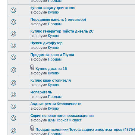
в форуме
Продам
куплю защиту двигателя
в форуме
Куплю
Переднюю панель (телевизор)
в форуме
Продам
Куплю генератор Тойота дизель 2С
в форуме
Куплю
Нужен диффузор
в форуме
Куплю
Продам запчасти Toyota
в форуме
Продам
Куплю диск на 15
в форуме
Куплю
Куплю кран отопителя
в форуме
Куплю
Испаритель
в форуме
Продам
Задние ремни безопасности
в форуме
Куплю
Скрип непонятного происхождения
в форуме
Шум, грохот и свист
Продам пыльники Toyota задних амортизаторов (48754
в форуме
Продам