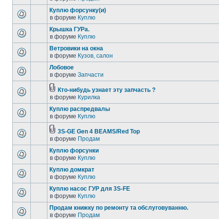
Куплю форсунку(и)
в форуме
Куплю
Крышка ГУРа.
в форуме
Куплю
Ветровики на окна
в форуме
Кузов, салон
Лобовое
в форуме
Запчасти
Кто-нибудь узнает эту запчасть ?
в форуме
Курилка
Куплю распредвалы
в форуме
Куплю
3S-GE Gen 4 BEAMS/Red Top
в форуме
Продам
Куплю форсунки
в форуме
Куплю
Куплю домкрат
в форуме
Куплю
Куплю насос ГУР для 3S-FE
в форуме
Куплю
Продам книжку по ремонту та обслуговуванню.
в форуме
Продам