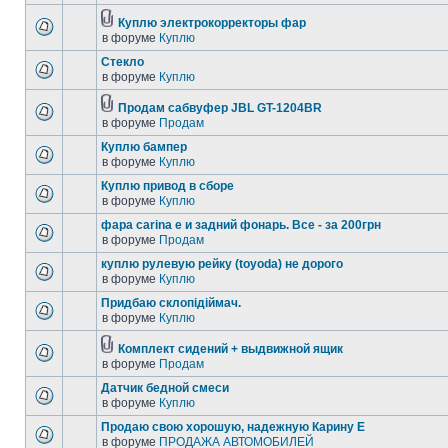
Куплю электрокорректоры фар
в форуме
Куплю
Стекло
в форуме
Куплю
Продам сабвуфер JBL GT-1204BR
в форуме
Продам
Куплю бампер
в форуме
Куплю
Куплю привод в сборе
в форуме
Куплю
фара carina e и задний фонарь. Все - за 200грн
в форуме
Продам
куплю рулевую рейку (toyoda) не дорого
в форуме
Куплю
Придбаю склопідіймач.
в форуме
Куплю
Комплект сидений + выдвижной ящик
в форуме
Продам
Датчик бедной смеси
в форуме
Куплю
Продаю свою хорошую, надежную Карину Е
в форуме
ПРОДАЖА АВТОМОБИЛЕЙ