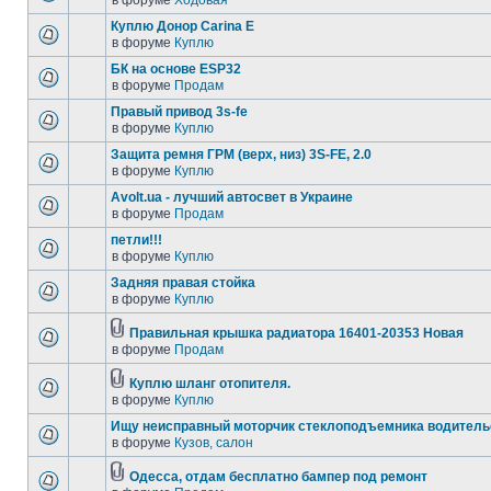
в форуме
Ходовая
Куплю Донор Carina E
в форуме
Куплю
БК на основе ESP32
в форуме
Продам
Правый привод 3s-fe
в форуме
Куплю
Защита ремня ГРМ (верх, низ) 3S-FE, 2.0
в форуме
Куплю
Avolt.ua - лучший автосвет в Украине
в форуме
Продам
петли!!!
в форуме
Куплю
Задняя правая стойка
в форуме
Куплю
Правильная крышка радиатора 16401-20353 Новая
в форуме
Продам
Куплю шланг отопителя.
в форуме
Куплю
Ищу неисправный моторчик стеклоподъемника водитель
в форуме
Кузов, салон
Одесса, отдам бесплатно бампер под ремонт