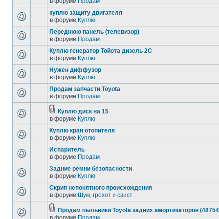
в форуме
Продам
куплю защиту двигателя
в форуме
Куплю
Переднюю панель (телевизор)
в форуме
Продам
Куплю генератор Тойота дизель 2С
в форуме
Куплю
Нужен диффузор
в форуме
Куплю
Продам запчасти Toyota
в форуме
Продам
Куплю диск на 15
в форуме
Куплю
Куплю кран отопителя
в форуме
Куплю
Испаритель
в форуме
Продам
Задние ремни безопасности
в форуме
Куплю
Скрип непонятного происхождения
в форуме
Шум, грохот и свист
Продам пыльники Toyota задних амортизаторов (48754
в форуме
Продам