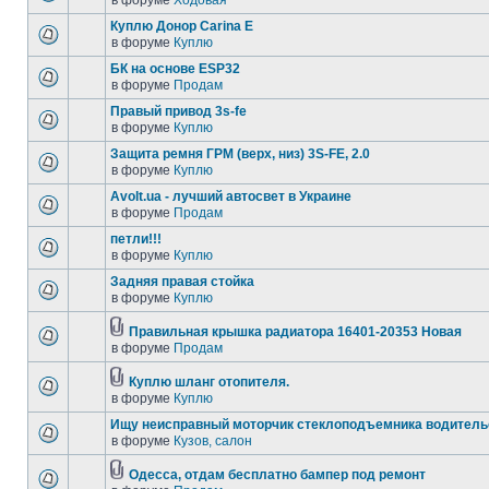
в форуме
Ходовая
Куплю Донор Carina E
в форуме
Куплю
БК на основе ESP32
в форуме
Продам
Правый привод 3s-fe
в форуме
Куплю
Защита ремня ГРМ (верх, низ) 3S-FE, 2.0
в форуме
Куплю
Avolt.ua - лучший автосвет в Украине
в форуме
Продам
петли!!!
в форуме
Куплю
Задняя правая стойка
в форуме
Куплю
Правильная крышка радиатора 16401-20353 Новая
в форуме
Продам
Куплю шланг отопителя.
в форуме
Куплю
Ищу неисправный моторчик стеклоподъемника водитель
в форуме
Кузов, салон
Одесса, отдам бесплатно бампер под ремонт