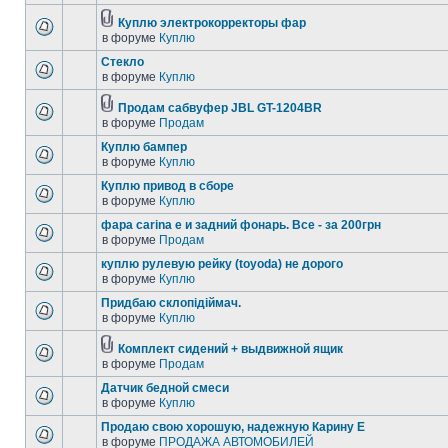
Куплю электрокорректоры фар
в форуме
Куплю
Стекло
в форуме
Куплю
Продам сабвуфер JBL GT-1204BR
в форуме
Продам
Куплю бампер
в форуме
Куплю
Куплю привод в сборе
в форуме
Куплю
фара carina e и задний фонарь. Все - за 200грн
в форуме
Продам
куплю рулевую рейку (toyoda) не дорого
в форуме
Куплю
Придбаю склопідіймач.
в форуме
Куплю
Комплект сидений + выдвижной ящик
в форуме
Продам
Датчик бедной смеси
в форуме
Куплю
Продаю свою хорошую, надежную Карину Е
в форуме
ПРОДАЖА АВТОМОБИЛЕЙ