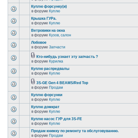
Куплю форсунку(и)
в форуме
Куплю
Крышка ГУРа.
в форуме
Куплю
Ветровики на окна
в форуме
Кузов, салон
Лобовое
в форуме
Запчасти
Кто-нибудь узнает эту запчасть ?
в форуме
Курилка
Куплю распредвалы
в форуме
Куплю
3S-GE Gen 4 BEAMS/Red Top
в форуме
Продам
Куплю форсунки
в форуме
Куплю
Куплю домкрат
в форуме
Куплю
Куплю насос ГУР для 3S-FE
в форуме
Куплю
Продам книжку по ремонту та обслуговуванню.
в форуме
Продам