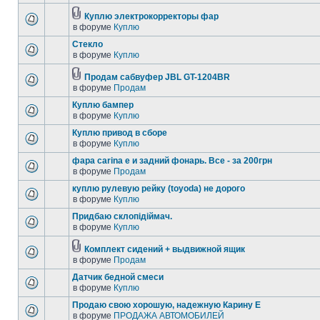
Куплю электрокорректоры фар
в форуме
Куплю
Стекло
в форуме
Куплю
Продам сабвуфер JBL GT-1204BR
в форуме
Продам
Куплю бампер
в форуме
Куплю
Куплю привод в сборе
в форуме
Куплю
фара carina e и задний фонарь. Все - за 200грн
в форуме
Продам
куплю рулевую рейку (toyoda) не дорого
в форуме
Куплю
Придбаю склопідіймач.
в форуме
Куплю
Комплект сидений + выдвижной ящик
в форуме
Продам
Датчик бедной смеси
в форуме
Куплю
Продаю свою хорошую, надежную Карину Е
в форуме
ПРОДАЖА АВТОМОБИЛЕЙ