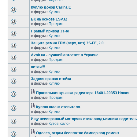
в форуме
Ходовая
Куплю Донор Carina E
в форуме
Куплю
БК на основе ESP32
в форуме
Продам
Правый привод 3s-fe
в форуме
Куплю
Защита ремня ГРМ (верх, низ) 3S-FE, 2.0
в форуме
Куплю
Avolt.ua - лучший автосвет в Украине
в форуме
Продам
петли!!!
в форуме
Куплю
Задняя правая стойка
в форуме
Куплю
Правильная крышка радиатора 16401-20353 Новая
в форуме
Продам
Куплю шланг отопителя.
в форуме
Куплю
Ищу неисправный моторчик стеклоподъемника водитель
в форуме
Кузов, салон
Одесса, отдам бесплатно бампер под ремонт