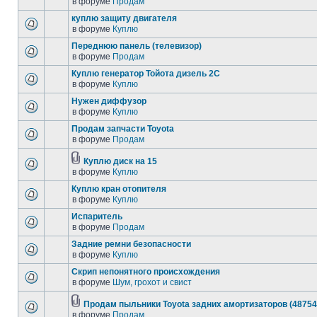
в форуме
Продам
куплю защиту двигателя
в форуме
Куплю
Переднюю панель (телевизор)
в форуме
Продам
Куплю генератор Тойота дизель 2С
в форуме
Куплю
Нужен диффузор
в форуме
Куплю
Продам запчасти Toyota
в форуме
Продам
Куплю диск на 15
в форуме
Куплю
Куплю кран отопителя
в форуме
Куплю
Испаритель
в форуме
Продам
Задние ремни безопасности
в форуме
Куплю
Скрип непонятного происхождения
в форуме
Шум, грохот и свист
Продам пыльники Toyota задних амортизаторов (48754
в форуме
Продам