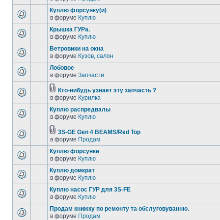
Куплю форсунку(и)
в форуме
Куплю
Крышка ГУРа.
в форуме
Куплю
Ветровики на окна
в форуме
Кузов, салон
Лобовое
в форуме
Запчасти
Кто-нибудь узнает эту запчасть ?
в форуме
Курилка
Куплю распредвалы
в форуме
Куплю
3S-GE Gen 4 BEAMS/Red Top
в форуме
Продам
Куплю форсунки
в форуме
Куплю
Куплю домкрат
в форуме
Куплю
Куплю насос ГУР для 3S-FE
в форуме
Куплю
Продам книжку по ремонту та обслуговуванню.
в форуме
Продам