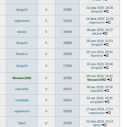
21 мар 2020, 18:26
Sergo62
0
16385
Sergo62
04 фев 2020, 12:39
regenwurm
0
15152
regenwurm
08 дек 2019, 19:17
wikand
0
16934
wikand
28 ноя 2019, 10:23
Sergo62
0
16809
Sergo62
25 сен 2019, 20:41
Ramiros
0
16345
Ramiros
10 сен 2019, 09:48
Sergo62
0
17604
Sergo62
09 сен 2019, 10:41
Михаил1982
0
16766
Михаил1982
09 авг 2019, 10:18
сергей30
0
15872
сергей30
01 авг 2019, 15:55
sergeiplat
0
16814
sergeiplat
17 июл 2019, 17:57
regenwurm
0
22630
regenwurm
12 июл 2019, 22:13
Slesh
0
15790
Slesh