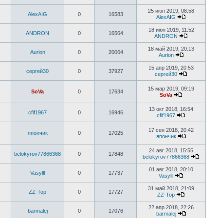
25 июн 2019, 08:58
AlexAIG
0
16583
AlexAIG
18 июн 2019, 11:52
ANDRON
0
16564
ANDRON
18 май 2019, 20:13
Aurion
0
20064
Aurion
15 апр 2019, 20:53
сергей30
0
37927
сергей30
15 мар 2019, 09:19
SoVa
0
17634
SoVa
13 окт 2018, 16:54
cfif1967
0
16946
cfif1967
17 сен 2018, 20:42
япончик
0
17025
япончик
24 авг 2018, 15:55
belokyrov77866368
0
17848
belokyrov77866368
01 авг 2018, 20:10
Vasylll
0
17737
Vasylll
31 май 2018, 21:09
ZZ-Top
0
17727
ZZ-Top
22 апр 2018, 22:26
barmalej
0
17076
barmalej