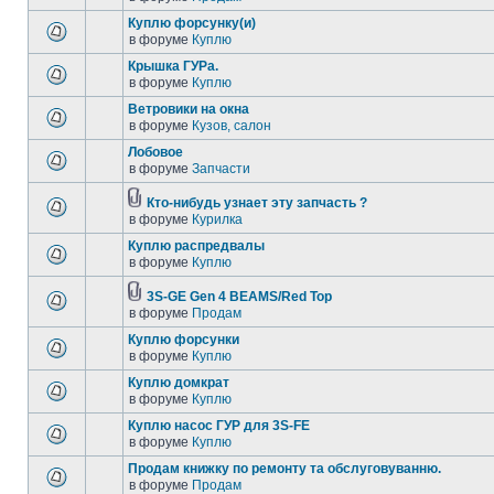
Куплю форсунку(и)
в форуме
Куплю
Крышка ГУРа.
в форуме
Куплю
Ветровики на окна
в форуме
Кузов, салон
Лобовое
в форуме
Запчасти
Кто-нибудь узнает эту запчасть ?
в форуме
Курилка
Куплю распредвалы
в форуме
Куплю
3S-GE Gen 4 BEAMS/Red Top
в форуме
Продам
Куплю форсунки
в форуме
Куплю
Куплю домкрат
в форуме
Куплю
Куплю насос ГУР для 3S-FE
в форуме
Куплю
Продам книжку по ремонту та обслуговуванню.
в форуме
Продам