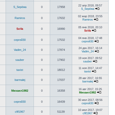
22 апр 2018, 09:57
S_Sерёжа
0
17958
S_Sерёжа
02 мар 2018, 23:55
Ramiros
0
17632
Ramiros
05 янв 2018, 20:10
SoVa
0
16990
SoVa
04 янв 2018, 17:48
сергей30
0
17532
сергей30
24 дек 2017, 16:14
Vadim_24
0
17874
Vadim_24
19 ноя 2017, 09:52
sauber
0
17902
sauber
11 ноя 2017, 14:47
taxist
0
18012
taxist
28 авг 2017, 16:55
barmalej
0
17037
barmalej
16 авг 2017, 15:25
Михаил1982
0
16358
Михаил1982
30 июл 2017, 08:56
сергей30
0
16439
сергей30
10 июл 2017, 19:07
cfif1967
0
51139
cfif1967