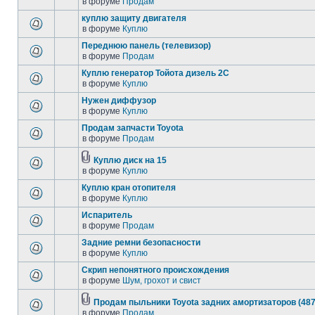
в форуме
Продам
куплю защиту двигателя
в форуме
Куплю
Переднюю панель (телевизор)
в форуме
Продам
Куплю генератор Тойота дизель 2С
в форуме
Куплю
Нужен диффузор
в форуме
Куплю
Продам запчасти Toyota
в форуме
Продам
Куплю диск на 15
в форуме
Куплю
Куплю кран отопителя
в форуме
Куплю
Испаритель
в форуме
Продам
Задние ремни безопасности
в форуме
Куплю
Скрип непонятного происхождения
в форуме
Шум, грохот и свист
Продам пыльники Toyota задних амортизаторов (487
в форуме
Продам