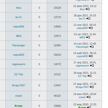
22 фев 2022, 23:12
litva
0
19120
litva
28 дек 2021, 15:33
lex71
0
13710
lex71
12 ноя 2021, 08:16
сергей30
0
14562
сергей30
01 окт 2021, 11:40
MKS
0
12971
MKS
14 сен 2021, 12:48
Passenger
0
11994
Passenger
14 май 2021, 09:14
сергей30
0
15015
сергей30
17 апр 2021, 18:01
regenwurm
0
14272
regenwurm
28 мар 2021, 11:21
ZZ-Top
0
12112
ZZ-Top
27 мар 2021, 17:18
Игорь7947
0
13447
Игорь7947
19 июн 2020, 18:54
smart
0
40110
smart
22 мар 2020, 12:20
R-tem
0
15882
R-tem