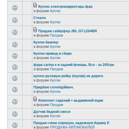
Куплю электрокорректоры фар
в форуме
Куплю
Стекло
в форуме
Куплю
Продам сабвуфер JBL GT-1204BR
в форуме
Продам
Куплю бампер
в форуме
Куплю
Куплю привод в сборе
в форуме
Куплю
фара carina e и задний фонарь. Все - за 200грн
в форуме
Продам
куплю рулевую рейку (toyoda) не дорого
в форуме
Куплю
Придбаю склопідіймач.
в форуме
Куплю
Комплект сидений + выдвижной ящик
в форуме
Продам
Датчик бедной смеси
в форуме
Куплю
Продаю свою хорошую, надежную Карину Е
в форуме
ПРОДАЖА АВТОМОБИЛЕЙ