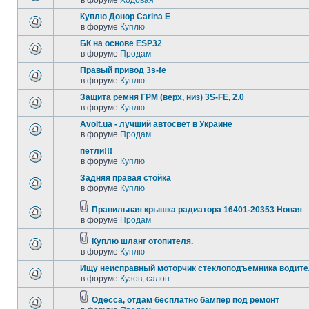
в форуме
Ходовая
Куплю Донор Carina E
в форуме
Куплю
БК на основе ESP32
в форуме
Продам
Правый привод 3s-fe
в форуме
Куплю
Защита ремня ГРМ (верх, низ) 3S-FE, 2.0
в форуме
Куплю
Avolt.ua - лучший автосвет в Украине
в форуме
Продам
петли!!!
в форуме
Куплю
Задняя правая стойка
в форуме
Куплю
Правильная крышка радиатора 16401-20353 Новая
в форуме
Продам
Куплю шланг отопителя.
в форуме
Куплю
Ищу неисправный моторчик стеклоподъемника водите
в форуме
Кузов, салон
Одесса, отдам бесплатно бампер под ремонт