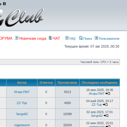
ь в
ФОРУМА
Новичкам сюда
ЧАТ
FAQ
Поиск
Пользователи
Текущее время: 07 авг 2026, 00:30
Часовой пояс: UTC + 2 часа
Автор
Ответов
Просмотров
Последнее сообщение
16 июн 2025, 18:35
Игорь7947
0
5513
Игорь7947
04 май 2025, 20:17
ZZ-Top
0
4565
ZZ-Top
02 апр 2023, 17:01
Sergo62
0
16398
Sergo62
22 июн 2022, 15:01
regenwurm
0
32034
regenwurm