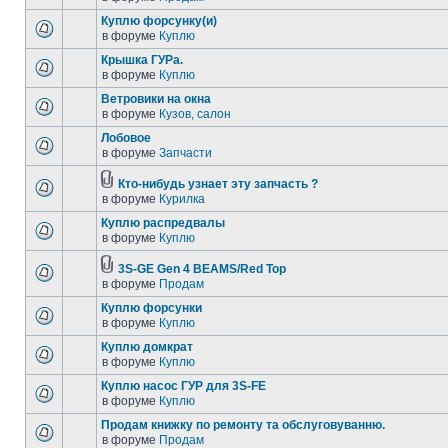
Куплю форсунку(и)
в форуме
Куплю
Крышка ГУРа.
в форуме
Куплю
Ветровики на окна
в форуме
Кузов, салон
Лобовое
в форуме
Запчасти
Кто-нибудь узнает эту запчасть ?
в форуме
Курилка
Куплю распредвалы
в форуме
Куплю
3S-GE Gen 4 BEAMS/Red Top
в форуме
Продам
Куплю форсунки
в форуме
Куплю
Куплю домкрат
в форуме
Куплю
Куплю насос ГУР для 3S-FE
в форуме
Куплю
Продам книжку по ремонту та обслуговуванню.
в форуме
Продам