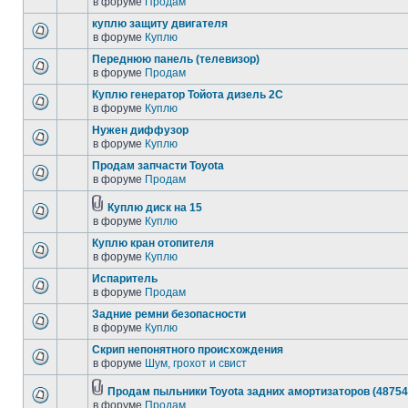
в форуме
Продам
куплю защиту двигателя
в форуме
Куплю
Переднюю панель (телевизор)
в форуме
Продам
Куплю генератор Тойота дизель 2С
в форуме
Куплю
Нужен диффузор
в форуме
Куплю
Продам запчасти Toyota
в форуме
Продам
Куплю диск на 15
в форуме
Куплю
Куплю кран отопителя
в форуме
Куплю
Испаритель
в форуме
Продам
Задние ремни безопасности
в форуме
Куплю
Скрип непонятного происхождения
в форуме
Шум, грохот и свист
Продам пыльники Toyota задних амортизаторов (48754
в форуме
Продам