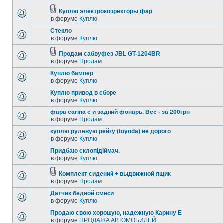
Куплю электрокорректоры фар
в форуме
Куплю
Стекло
в форуме
Куплю
Продам сабвуфер JBL GT-1204BR
в форуме
Продам
Куплю бампер
в форуме
Куплю
Куплю привод в сборе
в форуме
Куплю
фара carina e и задний фонарь. Все - за 200грн
в форуме
Продам
куплю рулевую рейку (toyoda) не дорого
в форуме
Куплю
Придбаю склопідіймач.
в форуме
Куплю
Комплект сидений + выдвижной ящик
в форуме
Продам
Датчик бедной смеси
в форуме
Куплю
Продаю свою хорошую, надежную Карину Е
в форуме
ПРОДАЖА АВТОМОБИЛЕЙ