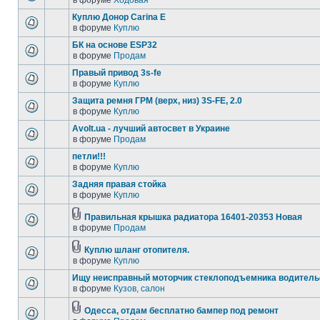
в форуме
Ходовая
Куплю Донор Carina E
в форуме
Куплю
БК на основе ESP32
в форуме
Продам
Правый привод 3s-fe
в форуме
Куплю
Защита ремня ГРМ (верх, низ) 3S-FE, 2.0
в форуме
Куплю
Avolt.ua - лучший автосвет в Украине
в форуме
Продам
петли!!!
в форуме
Куплю
Задняя правая стойка
в форуме
Куплю
Правильная крышка радиатора 16401-20353 Новая
в форуме
Продам
Куплю шланг отопителя.
в форуме
Куплю
Ищу неисправный моторчик стеклоподъемника водитель
в форуме
Кузов, салон
Одесса, отдам бесплатно бампер под ремонт