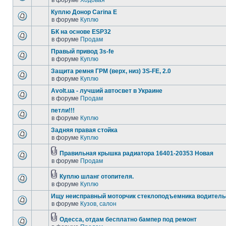
в форуме
Ходовая
Куплю Донор Carina E
в форуме
Куплю
БК на основе ESP32
в форуме
Продам
Правый привод 3s-fe
в форуме
Куплю
Защита ремня ГРМ (верх, низ) 3S-FE, 2.0
в форуме
Куплю
Avolt.ua - лучший автосвет в Украине
в форуме
Продам
петли!!!
в форуме
Куплю
Задняя правая стойка
в форуме
Куплю
Правильная крышка радиатора 16401-20353 Новая
в форуме
Продам
Куплю шланг отопителя.
в форуме
Куплю
Ищу неисправный моторчик стеклоподъемника водитель
в форуме
Кузов, салон
Одесса, отдам бесплатно бампер под ремонт