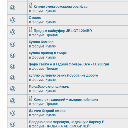
Куплю электрокорректоры фар
в форуме
Куплю
Стекло
в форуме
Куплю
Продам сабвуфер JBL GT-1204BR
в форуме
Продам
Куплю бампер
в форуме
Куплю
Куплю привод в сборе
в форуме
Куплю
фара carina e и задний фонарь. Все - за 200грн
в форуме
Продам
куплю рулевую рейку (toyoda) не дорого
в форуме
Куплю
Придбаю склопідіймач.
в форуме
Куплю
Комплект сидений + выдвижной ящик
в форуме
Продам
Датчик бедной смеси
в форуме
Куплю
Продаю свою хорошую, надежную Карину Е
в форуме
ПРОДАЖА АВТОМОБИЛЕЙ