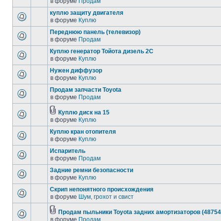
в форуме
Продам
куплю защиту двигателя
в форуме
Куплю
Переднюю панель (телевизор)
в форуме
Продам
Куплю генератор Тойота дизель 2С
в форуме
Куплю
Нужен диффузор
в форуме
Куплю
Продам запчасти Toyota
в форуме
Продам
Куплю диск на 15
в форуме
Куплю
Куплю кран отопителя
в форуме
Куплю
Испаритель
в форуме
Продам
Задние ремни безопасности
в форуме
Куплю
Скрип непонятного происхождения
в форуме
Шум, грохот и свист
Продам пыльники Toyota задних амортизаторов (48754
в форуме
Продам