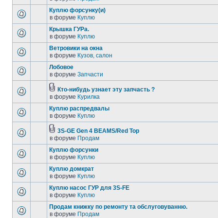
Куплю форсунку(и)
в форуме
Куплю
Крышка ГУРа.
в форуме
Куплю
Ветровики на окна
в форуме
Кузов, салон
Лобовое
в форуме
Запчасти
Кто-нибудь узнает эту запчасть ?
в форуме
Курилка
Куплю распредвалы
в форуме
Куплю
3S-GE Gen 4 BEAMS/Red Top
в форуме
Продам
Куплю форсунки
в форуме
Куплю
Куплю домкрат
в форуме
Куплю
Куплю насос ГУР для 3S-FE
в форуме
Куплю
Продам книжку по ремонту та обслуговуванню.
в форуме
Продам