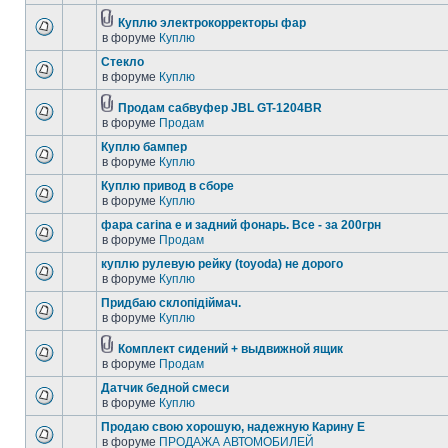
Куплю электрокорректоры фар
в форуме
Куплю
Стекло
в форуме
Куплю
Продам сабвуфер JBL GT-1204BR
в форуме
Продам
Куплю бампер
в форуме
Куплю
Куплю привод в сборе
в форуме
Куплю
фара carina e и задний фонарь. Все - за 200грн
в форуме
Продам
куплю рулевую рейку (toyoda) не дорого
в форуме
Куплю
Придбаю склопідіймач.
в форуме
Куплю
Комплект сидений + выдвижной ящик
в форуме
Продам
Датчик бедной смеси
в форуме
Куплю
Продаю свою хорошую, надежную Карину Е
в форуме
ПРОДАЖА АВТОМОБИЛЕЙ