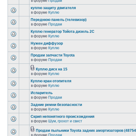
в форуме
Продам
куплю защиту двигателя
в форуме
Куплю
Переднюю панель (телевизор)
в форуме
Продам
Куплю генератор Тойота дизель 2С
в форуме
Куплю
Нужен диффузор
в форуме
Куплю
Продам запчасти Toyota
в форуме
Продам
Куплю диск на 15
в форуме
Куплю
Куплю кран отопителя
в форуме
Куплю
Испаритель
в форуме
Продам
Задние ремни безопасности
в форуме
Куплю
Скрип непонятного происхождения
в форуме
Шум, грохот и свист
Продам пыльники Toyota задних амортизаторов (48754
в форуме
Продам