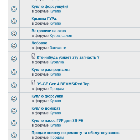
Куплю форсунку(и)
в форуме
Куплю
Крышка ГУРа.
в форуме
Куплю
Ветровики на окна
в форуме
Кузов, салон
Лобовое
в форуме
Запчасти
Кто-нибудь узнает эту запчасть ?
в форуме
Курилка
Куплю распредвалы
в форуме
Куплю
3S-GE Gen 4 BEAMS/Red Top
в форуме
Продам
Куплю форсунки
в форуме
Куплю
Куплю домкрат
в форуме
Куплю
Куплю насос ГУР для 3S-FE
в форуме
Куплю
Продам книжку по ремонту та обслуговуванню.
в форуме
Продам