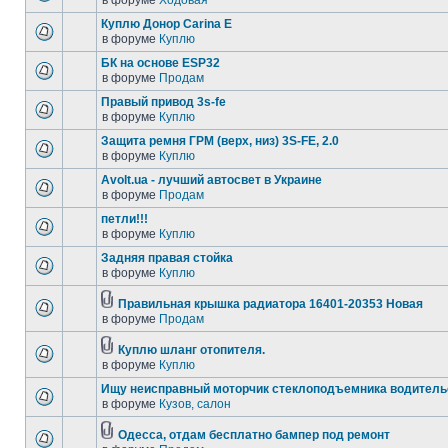
в форуме
Ходовая
Куплю Донор Carina E
в форуме
Куплю
БК на основе ESP32
в форуме
Продам
Правый привод 3s-fe
в форуме
Куплю
Защита ремня ГРМ (верх, низ) 3S-FE, 2.0
в форуме
Куплю
Avolt.ua - лучший автосвет в Украине
в форуме
Продам
петли!!!
в форуме
Куплю
Задняя правая стойка
в форуме
Куплю
Правильная крышка радиатора 16401-20353 Новая
в форуме
Продам
Куплю шланг отопителя.
в форуме
Куплю
Ищу неисправный моторчик стеклоподъемника водитель
в форуме
Кузов, салон
Одесса, отдам бесплатно бампер под ремонт