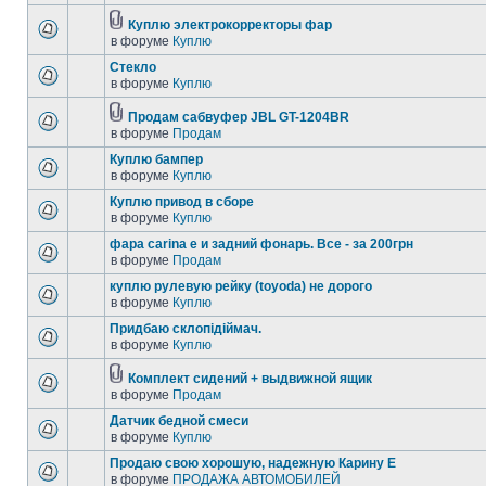
Куплю электрокорректоры фар
в форуме
Куплю
Стекло
в форуме
Куплю
Продам сабвуфер JBL GT-1204BR
в форуме
Продам
Куплю бампер
в форуме
Куплю
Куплю привод в сборе
в форуме
Куплю
фара carina e и задний фонарь. Все - за 200грн
в форуме
Продам
куплю рулевую рейку (toyoda) не дорого
в форуме
Куплю
Придбаю склопідіймач.
в форуме
Куплю
Комплект сидений + выдвижной ящик
в форуме
Продам
Датчик бедной смеси
в форуме
Куплю
Продаю свою хорошую, надежную Карину Е
в форуме
ПРОДАЖА АВТОМОБИЛЕЙ