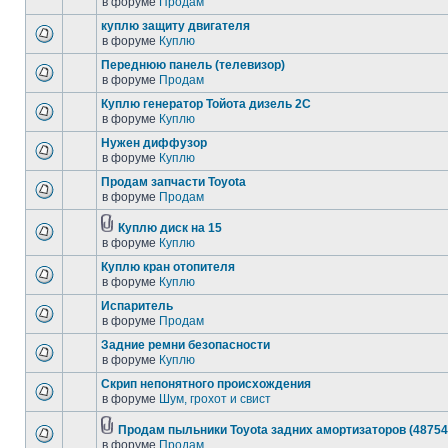
в форуме
Продам
куплю защиту двигателя
в форуме
Куплю
Переднюю панель (телевизор)
в форуме
Продам
Куплю генератор Тойота дизель 2С
в форуме
Куплю
Нужен диффузор
в форуме
Куплю
Продам запчасти Toyota
в форуме
Продам
Куплю диск на 15
в форуме
Куплю
Куплю кран отопителя
в форуме
Куплю
Испаритель
в форуме
Продам
Задние ремни безопасности
в форуме
Куплю
Скрип непонятного происхождения
в форуме
Шум, грохот и свист
Продам пыльники Toyota задних амортизаторов (48754
в форуме
Продам