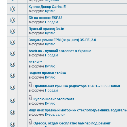
в форуме
Ходовая
Куплю Донор Carina E
в форуме
Куплю
БК на основе ESP32
в форуме
Продам
Правый привод 3s-fe
в форуме
Куплю
Защита ремня ГРМ (верх, низ) 3S-FE, 2.0
в форуме
Куплю
Avolt.ua - лучший автосвет в Украине
в форуме
Продам
петли!!!
в форуме
Куплю
Задняя правая стойка
в форуме
Куплю
Правильная крышка радиатора 16401-20353 Новая
в форуме
Продам
Куплю шланг отопителя.
в форуме
Куплю
Ищу неисправный моторчик стеклоподъемника водитель
в форуме
Кузов, салон
Одесса, отдам бесплатно бампер под ремонт