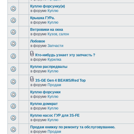
Куплю форсунку(и)
в форуме
Куплю
Крышка ГУРа.
в форуме
Куплю
Ветровики на окна
в форуме
Кузов, салон
Лобовое
в форуме
Запчасти
Кто-нибудь узнает эту запчасть ?
в форуме
Курилка
Куплю распредвалы
в форуме
Куплю
3S-GE Gen 4 BEAMS/Red Top
в форуме
Продам
Куплю форсунки
в форуме
Куплю
Куплю домкрат
в форуме
Куплю
Куплю насос ГУР для 3S-FE
в форуме
Куплю
Продам книжку по ремонту та обслуговуванню.
в форуме
Продам