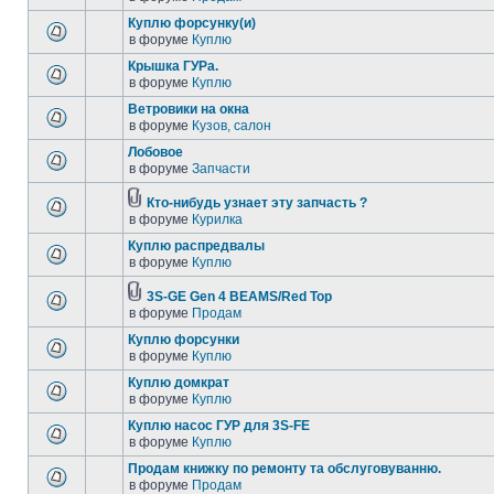
Куплю форсунку(и)
в форуме
Куплю
Крышка ГУРа.
в форуме
Куплю
Ветровики на окна
в форуме
Кузов, салон
Лобовое
в форуме
Запчасти
Кто-нибудь узнает эту запчасть ?
в форуме
Курилка
Куплю распредвалы
в форуме
Куплю
3S-GE Gen 4 BEAMS/Red Top
в форуме
Продам
Куплю форсунки
в форуме
Куплю
Куплю домкрат
в форуме
Куплю
Куплю насос ГУР для 3S-FE
в форуме
Куплю
Продам книжку по ремонту та обслуговуванню.
в форуме
Продам