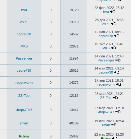
22 фев 2022, 23:12
litva
0
19120
litva
28 дек 2021, 15:33
lex71
0
13710
lex71
12 ноя 2021, 08:16
сергей30
0
14562
сергей30
01 окт 2021, 11:40
MKS
0
12971
MKS
14 сен 2021, 12:48
Passenger
0
11994
Passenger
14 май 2021, 09:14
сергей30
0
15015
сергей30
17 апр 2021, 18:01
regenwurm
0
14272
regenwurm
28 мар 2021, 11:21
ZZ-Top
0
12112
ZZ-Top
27 мар 2021, 17:18
Игорь7947
0
13447
Игорь7947
19 июн 2020, 18:54
smart
0
40109
smart
22 мар 2020, 12:20
R-tem
0
15882
R-tem