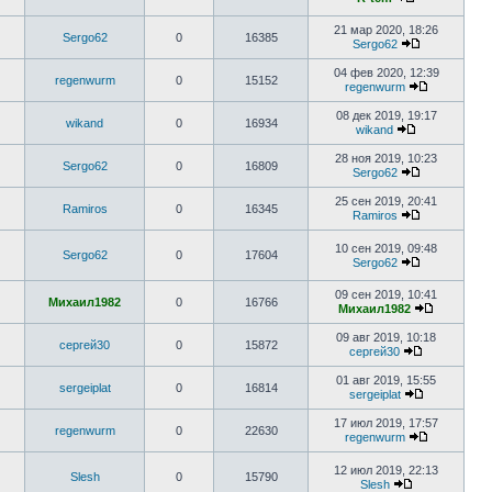
21 мар 2020, 18:26
Sergo62
0
16385
Sergo62
04 фев 2020, 12:39
regenwurm
0
15152
regenwurm
08 дек 2019, 19:17
wikand
0
16934
wikand
28 ноя 2019, 10:23
Sergo62
0
16809
Sergo62
25 сен 2019, 20:41
Ramiros
0
16345
Ramiros
10 сен 2019, 09:48
Sergo62
0
17604
Sergo62
09 сен 2019, 10:41
Михаил1982
0
16766
Михаил1982
09 авг 2019, 10:18
сергей30
0
15872
сергей30
01 авг 2019, 15:55
sergeiplat
0
16814
sergeiplat
17 июл 2019, 17:57
regenwurm
0
22630
regenwurm
12 июл 2019, 22:13
Slesh
0
15790
Slesh