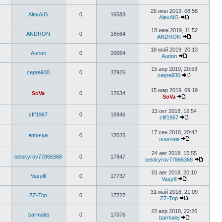
25 июн 2019, 08:58
AlexAIG
0
16583
AlexAIG
18 июн 2019, 11:52
ANDRON
0
16564
ANDRON
18 май 2019, 20:13
Aurion
0
20064
Aurion
15 апр 2019, 20:53
сергей30
0
37926
сергей30
15 мар 2019, 09:19
SoVa
0
17634
SoVa
13 окт 2018, 16:54
cfif1967
0
16946
cfif1967
17 сен 2018, 20:42
япончик
0
17025
япончик
24 авг 2018, 15:55
belokyrov77866368
0
17847
belokyrov77866368
01 авг 2018, 20:10
Vasylll
0
17737
Vasylll
31 май 2018, 21:09
ZZ-Top
0
17727
ZZ-Top
22 апр 2018, 22:26
barmalej
0
17076
barmalej