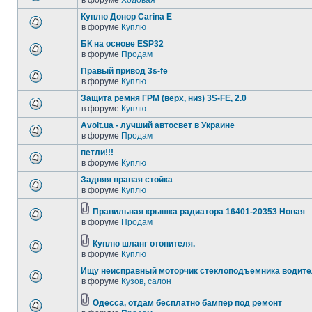
в форуме
Ходовая
Куплю Донор Carina E
в форуме
Куплю
БК на основе ESP32
в форуме
Продам
Правый привод 3s-fe
в форуме
Куплю
Защита ремня ГРМ (верх, низ) 3S-FE, 2.0
в форуме
Куплю
Avolt.ua - лучший автосвет в Украине
в форуме
Продам
петли!!!
в форуме
Куплю
Задняя правая стойка
в форуме
Куплю
Правильная крышка радиатора 16401-20353 Новая
в форуме
Продам
Куплю шланг отопителя.
в форуме
Куплю
Ищу неисправный моторчик стеклоподъемника водите
в форуме
Кузов, салон
Одесса, отдам бесплатно бампер под ремонт