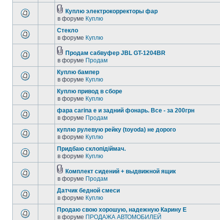
Куплю электрокорректоры фар
в форуме
Куплю
Стекло
в форуме
Куплю
Продам сабвуфер JBL GT-1204BR
в форуме
Продам
Куплю бампер
в форуме
Куплю
Куплю привод в сборе
в форуме
Куплю
фара carina e и задний фонарь. Все - за 200грн
в форуме
Продам
куплю рулевую рейку (toyoda) не дорого
в форуме
Куплю
Придбаю склопідіймач.
в форуме
Куплю
Комплект сидений + выдвижной ящик
в форуме
Продам
Датчик бедной смеси
в форуме
Куплю
Продаю свою хорошую, надежную Карину Е
в форуме
ПРОДАЖА АВТОМОБИЛЕЙ