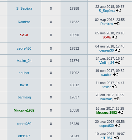
22 апр 2018, 09:57
S_Sерёжа
0
17958
S_Sерёжа
02 мар 2018, 23:55
Ramiros
0
17632
Ramiros
05 янв 2018, 20:10
SoVa
0
16990
SoVa
04 янв 2018, 17:48
сергей30
0
17532
сергей30
24 дек 2017, 16:14
Vadim_24
0
17874
Vadim_24
19 ноя 2017, 09:52
sauber
0
17902
sauber
11 ноя 2017, 14:47
taxist
0
18012
taxist
28 авг 2017, 16:55
barmalej
0
17037
barmalej
16 авг 2017, 15:25
Михаил1982
0
16358
Михаил1982
30 июл 2017, 08:56
сергей30
0
16439
сергей30
10 июл 2017, 19:07
cfif1967
0
51139
cfif1967