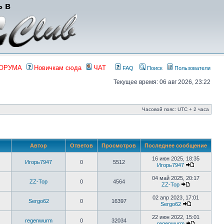
ь в
ФОРУМА
Новичкам сюда
ЧАТ
FAQ
Поиск
Пользователи
Текущее время: 06 авг 2026, 23:22
Часовой пояс: UTC + 2 часа
Автор
Ответов
Просмотров
Последнее сообщение
16 июн 2025, 18:35
Игорь7947
0
5512
Игорь7947
04 май 2025, 20:17
ZZ-Top
0
4564
ZZ-Top
02 апр 2023, 17:01
Sergo62
0
16397
Sergo62
22 июн 2022, 15:01
regenwurm
0
32034
regenwurm