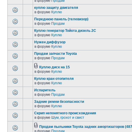
в форуме
Продам
куплю защиту двигателя
в форуме
Куплю
Переднюю панель (телевизор)
в форуме
Продам
Куплю генератор Тойота дизель 2С
в форуме
Куплю
Нужен диффузор
в форуме
Куплю
Продам запчасти Toyota
в форуме
Продам
Куплю диск на 15
в форуме
Куплю
Куплю кран отопителя
в форуме
Куплю
Испаритель
в форуме
Продам
Задние ремни безопасности
в форуме
Куплю
Скрип непонятного происхождения
в форуме
Шум, грохот и свист
Продам пыльники Toyota задних амортизаторов (487
в форуме
Продам