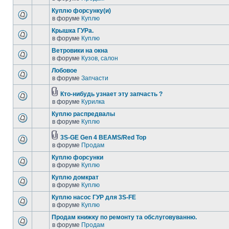
Куплю форсунку(и)
в форуме
Куплю
Крышка ГУРа.
в форуме
Куплю
Ветровики на окна
в форуме
Кузов, салон
Лобовое
в форуме
Запчасти
Кто-нибудь узнает эту запчасть ?
в форуме
Курилка
Куплю распредвалы
в форуме
Куплю
3S-GE Gen 4 BEAMS/Red Top
в форуме
Продам
Куплю форсунки
в форуме
Куплю
Куплю домкрат
в форуме
Куплю
Куплю насос ГУР для 3S-FE
в форуме
Куплю
Продам книжку по ремонту та обслуговуванню.
в форуме
Продам