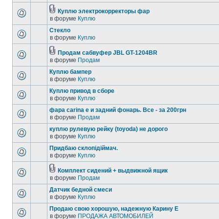
Куплю электрокорректоры фар
в форуме
Куплю
Стекло
в форуме
Куплю
Продам сабвуфер JBL GT-1204BR
в форуме
Продам
Куплю бампер
в форуме
Куплю
Куплю привод в сборе
в форуме
Куплю
фара carina e и задний фонарь. Все - за 200грн
в форуме
Продам
куплю рулевую рейку (toyoda) не дорого
в форуме
Куплю
Придбаю склопідіймач.
в форуме
Куплю
Комплект сидений + выдвижной ящик
в форуме
Продам
Датчик бедной смеси
в форуме
Куплю
Продаю свою хорошую, надежную Карину Е
в форуме
ПРОДАЖА АВТОМОБИЛЕЙ