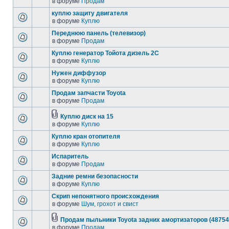
в форуме
Продам
куплю защиту двигателя
в форуме
Куплю
Переднюю панель (телевизор)
в форуме
Продам
Куплю генератор Тойота дизель 2С
в форуме
Куплю
Нужен диффузор
в форуме
Куплю
Продам запчасти Toyota
в форуме
Продам
Куплю диск на 15
в форуме
Куплю
Куплю кран отопителя
в форуме
Куплю
Испаритель
в форуме
Продам
Задние ремни безопасности
в форуме
Куплю
Скрип непонятного происхождения
в форуме
Шум, грохот и свист
Продам пыльники Toyota задних амортизаторов (48754
в форуме
Продам