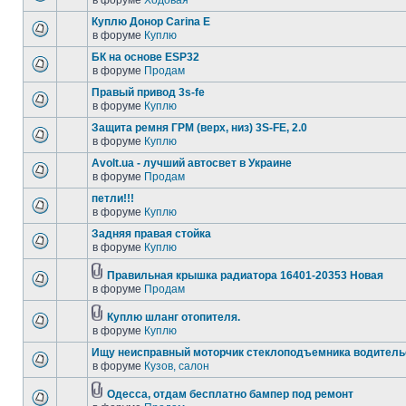
в форуме
Ходовая
Куплю Донор Carina E
в форуме
Куплю
БК на основе ESP32
в форуме
Продам
Правый привод 3s-fe
в форуме
Куплю
Защита ремня ГРМ (верх, низ) 3S-FE, 2.0
в форуме
Куплю
Avolt.ua - лучший автосвет в Украине
в форуме
Продам
петли!!!
в форуме
Куплю
Задняя правая стойка
в форуме
Куплю
Правильная крышка радиатора 16401-20353 Новая
в форуме
Продам
Куплю шланг отопителя.
в форуме
Куплю
Ищу неисправный моторчик стеклоподъемника водитель
в форуме
Кузов, салон
Одесса, отдам бесплатно бампер под ремонт