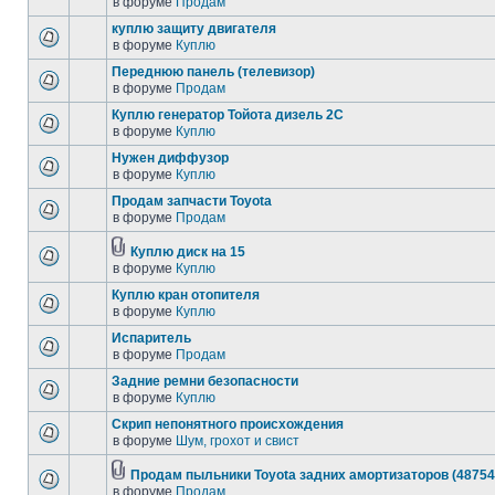
в форуме
Продам
куплю защиту двигателя
в форуме
Куплю
Переднюю панель (телевизор)
в форуме
Продам
Куплю генератор Тойота дизель 2С
в форуме
Куплю
Нужен диффузор
в форуме
Куплю
Продам запчасти Toyota
в форуме
Продам
Куплю диск на 15
в форуме
Куплю
Куплю кран отопителя
в форуме
Куплю
Испаритель
в форуме
Продам
Задние ремни безопасности
в форуме
Куплю
Скрип непонятного происхождения
в форуме
Шум, грохот и свист
Продам пыльники Toyota задних амортизаторов (48754
в форуме
Продам