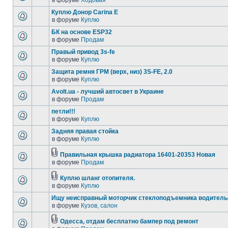
в форуме
Ходовая
Куплю Донор Carina E
в форуме
Куплю
БК на основе ESP32
в форуме
Продам
Правый привод 3s-fe
в форуме
Куплю
Защита ремня ГРМ (верх, низ) 3S-FE, 2.0
в форуме
Куплю
Avolt.ua - лучший автосвет в Украине
в форуме
Продам
петли!!!
в форуме
Куплю
Задняя правая стойка
в форуме
Куплю
Правильная крышка радиатора 16401-20353 Новая
в форуме
Продам
Куплю шланг отопителя.
в форуме
Куплю
Ищу неисправный моторчик стеклоподъемника водитель
в форуме
Кузов, салон
Одесса, отдам бесплатно бампер под ремонт