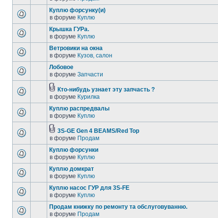
Куплю форсунку(и)
в форуме
Куплю
Крышка ГУРа.
в форуме
Куплю
Ветровики на окна
в форуме
Кузов, салон
Лобовое
в форуме
Запчасти
Кто-нибудь узнает эту запчасть ?
в форуме
Курилка
Куплю распредвалы
в форуме
Куплю
3S-GE Gen 4 BEAMS/Red Top
в форуме
Продам
Куплю форсунки
в форуме
Куплю
Куплю домкрат
в форуме
Куплю
Куплю насос ГУР для 3S-FE
в форуме
Куплю
Продам книжку по ремонту та обслуговуванню.
в форуме
Продам