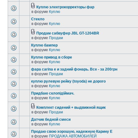
Куплю электрокорректоры фар
в форуме
Куплю
Стекло
в форуме
Куплю
Продам сабвуфер JBL GT-1204BR
в форуме
Продам
Куплю бампер
в форуме
Куплю
Куплю привод в сборе
в форуме
Куплю
фара carina e и задний фонарь. Все - за 200грн
в форуме
Продам
куплю рулевую рейку (toyoda) не дорого
в форуме
Куплю
Придбаю склопідіймач.
в форуме
Куплю
Комплект сидений + выдвижной ящик
в форуме
Продам
Датчик бедной смеси
в форуме
Куплю
Продаю свою хорошую, надежную Карину Е
в форуме
ПРОДАЖА АВТОМОБИЛЕЙ