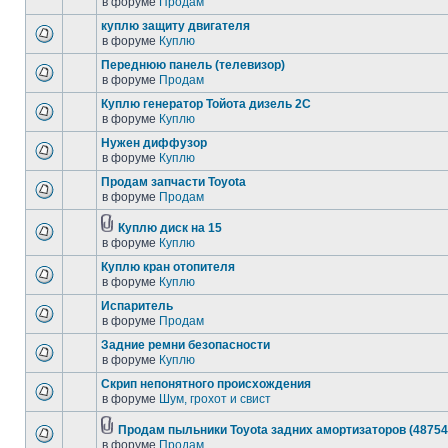
в форуме
Продам
куплю защиту двигателя
в форуме
Куплю
Переднюю панель (телевизор)
в форуме
Продам
Куплю генератор Тойота дизель 2С
в форуме
Куплю
Нужен диффузор
в форуме
Куплю
Продам запчасти Toyota
в форуме
Продам
Куплю диск на 15
в форуме
Куплю
Куплю кран отопителя
в форуме
Куплю
Испаритель
в форуме
Продам
Задние ремни безопасности
в форуме
Куплю
Скрип непонятного происхождения
в форуме
Шум, грохот и свист
Продам пыльники Toyota задних амортизаторов (48754
в форуме
Продам