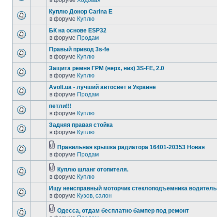
в форуме
Ходовая
Куплю Донор Carina E
в форуме
Куплю
БК на основе ESP32
в форуме
Продам
Правый привод 3s-fe
в форуме
Куплю
Защита ремня ГРМ (верх, низ) 3S-FE, 2.0
в форуме
Куплю
Avolt.ua - лучший автосвет в Украине
в форуме
Продам
петли!!!
в форуме
Куплю
Задняя правая стойка
в форуме
Куплю
Правильная крышка радиатора 16401-20353 Новая
в форуме
Продам
Куплю шланг отопителя.
в форуме
Куплю
Ищу неисправный моторчик стеклоподъемника водитель
в форуме
Кузов, салон
Одесса, отдам бесплатно бампер под ремонт