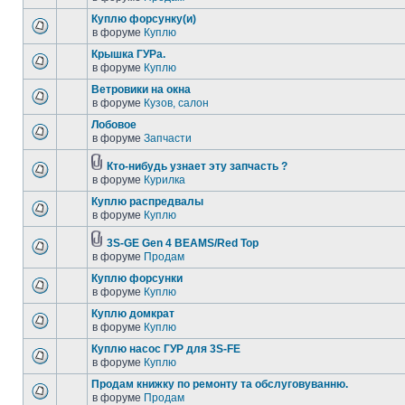
Куплю форсунку(и)
в форуме
Куплю
Крышка ГУРа.
в форуме
Куплю
Ветровики на окна
в форуме
Кузов, салон
Лобовое
в форуме
Запчасти
Кто-нибудь узнает эту запчасть ?
в форуме
Курилка
Куплю распредвалы
в форуме
Куплю
3S-GE Gen 4 BEAMS/Red Top
в форуме
Продам
Куплю форсунки
в форуме
Куплю
Куплю домкрат
в форуме
Куплю
Куплю насос ГУР для 3S-FE
в форуме
Куплю
Продам книжку по ремонту та обслуговуванню.
в форуме
Продам