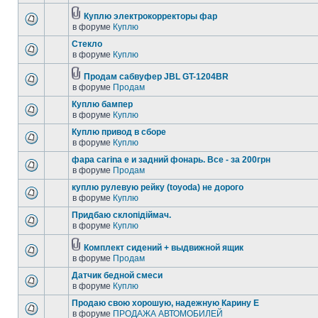
Куплю электрокорректоры фар
в форуме
Куплю
Стекло
в форуме
Куплю
Продам сабвуфер JBL GT-1204BR
в форуме
Продам
Куплю бампер
в форуме
Куплю
Куплю привод в сборе
в форуме
Куплю
фара carina e и задний фонарь. Все - за 200грн
в форуме
Продам
куплю рулевую рейку (toyoda) не дорого
в форуме
Куплю
Придбаю склопідіймач.
в форуме
Куплю
Комплект сидений + выдвижной ящик
в форуме
Продам
Датчик бедной смеси
в форуме
Куплю
Продаю свою хорошую, надежную Карину Е
в форуме
ПРОДАЖА АВТОМОБИЛЕЙ