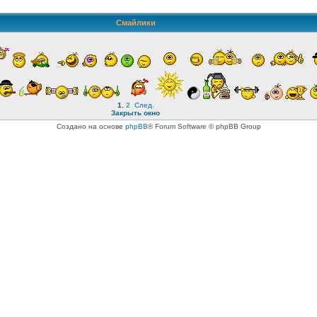
Смайлики
1
,
2
След.
Закрыть окно
Создано на основе
phpBB
® Forum Software © phpBB Group