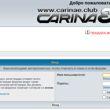
Добро пожаловат
ПРАВИЛА 
Вход
Вам необходимо авторизоваться, чтобы отвечать в темах в этом форуме.
Имя пользователя:
Реги
цесс регистрации отнимет всего
нистрация форума может также
Пароль:
началом регистрации, Вы должны
Забы
е на форумах означает согласие со
всеми
Ав
льности
Ск