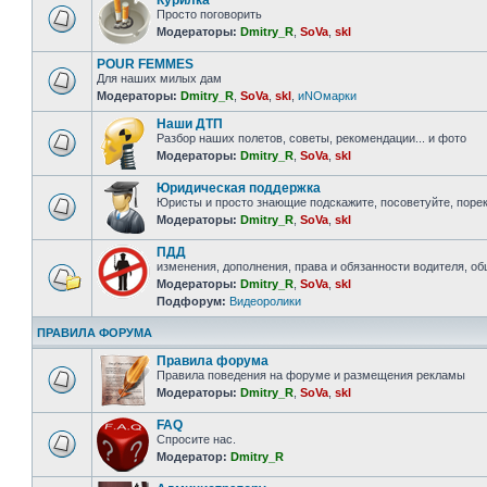
Курилка
Просто поговорить
Модераторы:
Dmitry_R
,
SoVa
,
skl
POUR FEMMES
Для наших милых дам
Модераторы:
Dmitry_R
,
SoVa
,
skl
,
иNOмарки
Наши ДТП
Разбор наших полетов, советы, рекомендации... и фото
Модераторы:
Dmitry_R
,
SoVa
,
skl
Юридическая поддержка
Юристы и просто знающие подскажите, посоветуйте, порек
Модераторы:
Dmitry_R
,
SoVa
,
skl
ПДД
изменения, дополнения, права и обязанности водителя, о
Модераторы:
Dmitry_R
,
SoVa
,
skl
Подфорум:
Видеоролики
ПРАВИЛА ФОРУМА
Правила форума
Правила поведения на форуме и размещения рекламы
Модераторы:
Dmitry_R
,
SoVa
,
skl
FAQ
Спросите нас.
Модератор:
Dmitry_R