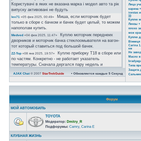
Куплю п
Користувачі в яких не вказана марка і модел авто та рік
Лица уч
випуску активовані не будуть
карина =
icestas 
Миша, если моторчик будет
)))
lex71
«05 фев 2025, 00:49»
Куплю м
только в сборе с бачком и бачек будет целый, то можем
Линзы +
напополам купить.
плохо з
мои кра
Куплю моторчик переднеих
Medved
«04 фев 2025, 11:47»
Куплю д
дворников и моторчик бачка стеклоомывателя на вагон-
Вінниця 
тот который ставиться под большой бачек.
Carina 1
км
Куплю приборку Т18 в сборе или
Не заво
ZZ-Top
«08 янв 2025, 19:57»
Масло в
по частям. Конкретно - не работает указатель
bradyaga
температуры. Сначала дергался пару недель и
Типа пр
реагировал на постукивание Сейчас умер окончательно
Защита 
AJAX Chat
© 2007
StarTrekGuide
• Обновляется каждые
5
Секунд
Сальник
Ахринеть конечно, красавцы!
icestas
«24 май 2024, 22:19»
Шановні гості форму. Ті хто
Юра
«03 май 2024, 11:39»
бажає зареєстрвутись прохання заповнувати розділ
"Дополнительные поля профиля". В звязку з великим
Форум
обємом ботів, так можливо буде ідентифікувати чи ви
реальний користувач чи бот.
МОЙ АВТОМОБИЛЬ
Користувачі в яких не вказана марка і модел авто та рік
TOYOTA
випуску активовані не будуть.
Модератор:
Dmitry_R
https://invite.viber.com/?
Юра
«08 апр 2024, 21:08»
Подфорумы:
Camry
,
Carina E
g2=AQAtPOOoAP ... zA&lang=ru
КЛУБНАЯ ЖИЗНЬ
велкам)))
Юра
«08 апр 2024, 21:06»