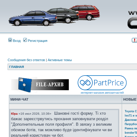
Вход
Регистрация
Сообщения без ответов
|
Активные темы
ГЛАВНАЯ
МИНИ-ЧАТ
НОВЫЕ
Toyota C
Шановні гості форму. Ті хто
Юра
«16 июл 2026, 10:36»
lex71 и 
бажає зареєстрвутись прохання заповнувати розділ
Давлени
"Дополнительные поля профиля". В звязку з великим
Патрубо
Рамка п
обємом ботів, так можливо буде ідентифікувати чи ви
bender'S
реальний користувач чи бот.