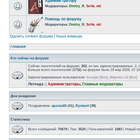
Администратору
Модераторы:
Dmitry_R
,
SoVa
,
skl
Помощь по форуму
Модераторы:
Dmitry_R
,
SoVa
,
skl
Удалить cookies форума
|
Наша команда
ГЛАВНАЯ
Кто сейчас на форуме
Сейчас посетителей на форуме:
262
, из них зарегистрированных: 2,
Больше всего посетителей (
1732
) на форуме было 29 мар 2026, 07:19
Зарегистрированные пользователи:
Google [Bot]
,
Majestic-12 [Bot]
Легенда ::
Администраторы
,
Главные модераторы
Дни рождения
Поздравляем:
apostallll
(41),
Ryslan4
(39)
Статистика
Всего сообщений:
70679
| Тем:
3520
| Пользователей:
1083
| Новый п