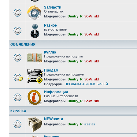
Запчасти
О запчастях
Модераторы:
Dmitry_R
,
SoVa
,
skl
Разное
все остальное
Модераторы:
Dmitry_R
,
SoVa
,
skl
ОБЪЯВЛЕНИЯ
Куплю
Предложения по покупке
Модераторы:
Dmitry_R
,
SoVa
,
skl
Продам
Предложения по продаже
Модераторы:
Dmitry_R
,
SoVa
,
skl
Подфорум:
ПРОДАЖА АВТОМОБИЛЕЙ
Информация
Разные интересности
Модераторы:
Dmitry_R
,
SoVa
,
skl
КУРИЛКА
NEWвости
Модераторы:
Dmitry_R
,
icestas