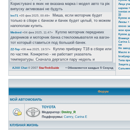
Куплю п
Користувачі в яких не вказана марка і модел авто та рік
Лица уч
випуску активовані не будуть
карина =
icestas 
Миша, если моторчик будет
)))
lex71
«05 фев 2025, 00:49»
Куплю м
только в сборе с бачком и бачек будет целый, то можем
Линзы +
напополам купить.
плохо з
мои кра
Куплю моторчик переднеих
Medved
«04 фев 2025, 11:47»
Куплю д
дворников и моторчик бачка стеклоомывателя на вагон-
Вінниця 
тот который ставиться под большой бачек.
Carina 1
км
Куплю приборку Т18 в сборе или
Не заво
ZZ-Top
«08 янв 2025, 19:57»
Масло в
по частям. Конкретно - не работает указатель
bradyaga
температуры. Сначала дергался пару недель и
Типа пр
реагировал на постукивание Сейчас умер окончательно
Защита 
AJAX Chat
© 2007
StarTrekGuide
• Обновляется каждые
5
Секунд
Сальник
Ахринеть конечно, красавцы!
icestas
«24 май 2024, 22:19»
Шановні гості форму. Ті хто
Юра
«03 май 2024, 11:39»
бажає зареєстрвутись прохання заповнувати розділ
"Дополнительные поля профиля". В звязку з великим
Форум
обємом ботів, так можливо буде ідентифікувати чи ви
реальний користувач чи бот.
МОЙ АВТОМОБИЛЬ
Користувачі в яких не вказана марка і модел авто та рік
TOYOTA
випуску активовані не будуть.
Модератор:
Dmitry_R
https://invite.viber.com/?
Юра
«08 апр 2024, 21:08»
Подфорумы:
Camry
,
Carina E
g2=AQAtPOOoAP ... zA&lang=ru
КЛУБНАЯ ЖИЗНЬ
велкам)))
Юра
«08 апр 2024, 21:06»