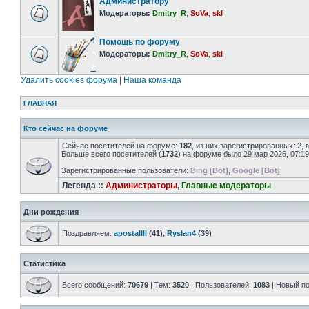
Администратору
Модераторы:
Dmitry_R
,
SoVa
,
skl
Помощь по форуму
Модераторы:
Dmitry_R
,
SoVa
,
skl
Удалить cookies форума
|
Наша команда
ГЛАВНАЯ
Кто сейчас на форуме
Сейчас посетителей на форуме:
182
, из них зарегистрированных: 2,
Больше всего посетителей (
1732
) на форуме было 29 мар 2026, 07:19
Зарегистрированные пользователи:
Bing [Bot]
,
Google [Bot]
Легенда ::
Администраторы
,
Главные модераторы
Дни рождения
Поздравляем:
apostallll
(41),
Ryslan4
(39)
Статистика
Всего сообщений:
70679
| Тем:
3520
| Пользователей:
1083
| Новый п