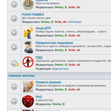
Курилка
Просто поговорить
Модераторы:
Dmitry_R
,
SoVa
,
skl
POUR FEMMES
Для наших милых дам
Модераторы:
Dmitry_R
,
SoVa
,
skl
,
иNOмарки
Наши ДТП
Разбор наших полетов, советы, рекомендации... и фото
Модераторы:
Dmitry_R
,
SoVa
,
skl
Юридическая поддержка
Юристы и просто знающие подскажите, посоветуйте, порек
Модераторы:
Dmitry_R
,
SoVa
,
skl
ПДД
изменения, дополнения, права и обязанности водителя, о
Модераторы:
Dmitry_R
,
SoVa
,
skl
Подфорум:
Видеоролики
ПРАВИЛА ФОРУМА
Правила форума
Правила поведения на форуме и размещения рекламы
Модераторы:
Dmitry_R
,
SoVa
,
skl
FAQ
Спросите нас.
Модератор:
Dmitry_R