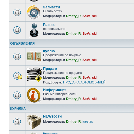
Запчасти
О запчастях
Модераторы:
Dmitry_R
,
SoVa
,
skl
Разное
все остальное
Модераторы:
Dmitry_R
,
SoVa
,
skl
ОБЪЯВЛЕНИЯ
Куплю
Предложения по покупке
Модераторы:
Dmitry_R
,
SoVa
,
skl
Продам
Предложения по продаже
Модераторы:
Dmitry_R
,
SoVa
,
skl
Подфорум:
ПРОДАЖА АВТОМОБИЛЕЙ
Информация
Разные интересности
Модераторы:
Dmitry_R
,
SoVa
,
skl
КУРИЛКА
NEWвости
Модераторы:
Dmitry_R
,
icestas