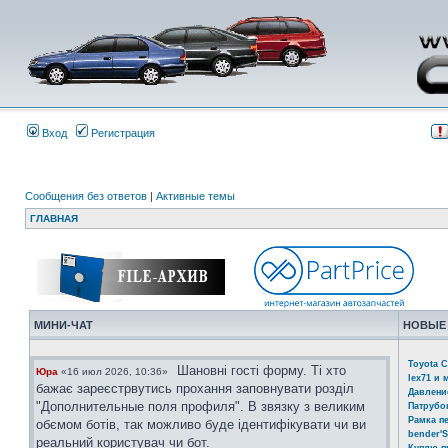
Вход
Регистрация
Сообщения без ответов
|
Активные темы
ГЛАВНАЯ
МИНИ-ЧАТ
НОВЫЕ
Toyota C
Шановні гості форму. Ті хто
Юра
«16 июл 2026, 10:36»
lex71 и 
бажає зареєстрвутись прохання заповнувати розділ
Давлени
"Дополнительные поля профиля". В звязку з великим
Патрубо
Рамка п
обємом ботів, так можливо буде ідентифікувати чи ви
bender'S
реальний користувач чи бот.