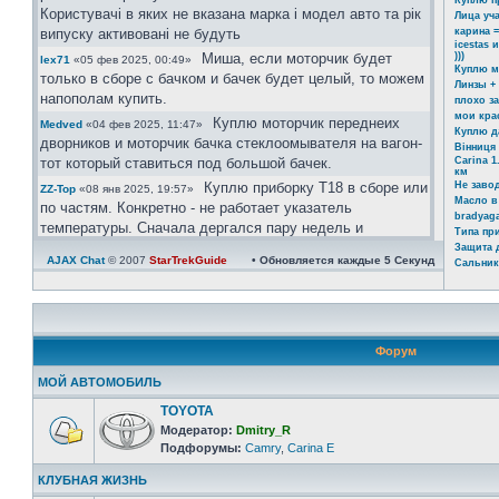
Куплю п
Користувачі в яких не вказана марка і модел авто та рік
Лица уч
випуску активовані не будуть
карина =
icestas 
Миша, если моторчик будет
)))
lex71
«05 фев 2025, 00:49»
Куплю м
только в сборе с бачком и бачек будет целый, то можем
Линзы +
напополам купить.
плохо з
мои кра
Куплю моторчик переднеих
Medved
«04 фев 2025, 11:47»
Куплю д
дворников и моторчик бачка стеклоомывателя на вагон-
Вінниця 
тот который ставиться под большой бачек.
Carina 1
км
Куплю приборку Т18 в сборе или
Не заво
ZZ-Top
«08 янв 2025, 19:57»
Масло в
по частям. Конкретно - не работает указатель
bradyaga
температуры. Сначала дергался пару недель и
Типа пр
реагировал на постукивание Сейчас умер окончательно
Защита 
AJAX Chat
© 2007
StarTrekGuide
• Обновляется каждые
5
Секунд
Сальник
Ахринеть конечно, красавцы!
icestas
«24 май 2024, 22:19»
Шановні гості форму. Ті хто
Юра
«03 май 2024, 11:39»
бажає зареєстрвутись прохання заповнувати розділ
"Дополнительные поля профиля". В звязку з великим
Форум
обємом ботів, так можливо буде ідентифікувати чи ви
реальний користувач чи бот.
МОЙ АВТОМОБИЛЬ
Користувачі в яких не вказана марка і модел авто та рік
TOYOTA
випуску активовані не будуть.
Модератор:
Dmitry_R
https://invite.viber.com/?
Юра
«08 апр 2024, 21:08»
Подфорумы:
Camry
,
Carina E
g2=AQAtPOOoAP ... zA&lang=ru
КЛУБНАЯ ЖИЗНЬ
велкам)))
Юра
«08 апр 2024, 21:06»