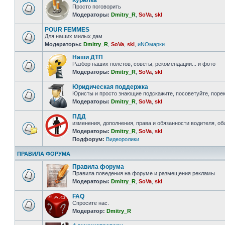
Курилка
Просто поговорить
Модераторы:
Dmitry_R
,
SoVa
,
skl
POUR FEMMES
Для наших милых дам
Модераторы:
Dmitry_R
,
SoVa
,
skl
,
иNOмарки
Наши ДТП
Разбор наших полетов, советы, рекомендации... и фото
Модераторы:
Dmitry_R
,
SoVa
,
skl
Юридическая поддержка
Юристы и просто знающие подскажите, посоветуйте, порек
Модераторы:
Dmitry_R
,
SoVa
,
skl
ПДД
изменения, дополнения, права и обязанности водителя, о
Модераторы:
Dmitry_R
,
SoVa
,
skl
Подфорум:
Видеоролики
ПРАВИЛА ФОРУМА
Правила форума
Правила поведения на форуме и размещения рекламы
Модераторы:
Dmitry_R
,
SoVa
,
skl
FAQ
Спросите нас.
Модератор:
Dmitry_R