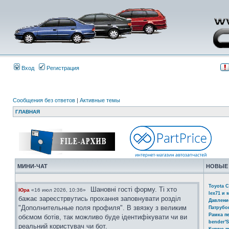
Вход
Регистрация
Сообщения без ответов
|
Активные темы
ГЛАВНАЯ
МИНИ-ЧАТ
НОВЫЕ
Toyota C
Шановні гості форму. Ті хто
Юра
«16 июл 2026, 10:36»
lex71 и 
бажає зареєстрвутись прохання заповнувати розділ
Давлени
"Дополнительные поля профиля". В звязку з великим
Патрубо
Рамка п
обємом ботів, так можливо буде ідентифікувати чи ви
bender'S
реальний користувач чи бот.