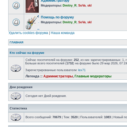
Администратору
Модераторы:
Dmitry_R
,
SoVa
,
skl
Помощь по форуму
Модераторы:
Dmitry_R
,
SoVa
,
skl
Удалить cookies форума
|
Наша команда
ГЛАВНАЯ
Кто сейчас на форуме
Сейчас посетителей на форуме:
252
, из них зарегистрированных: 1,
Больше всего посетителей (
1732
) на форуме было 29 мар 2026, 07:19
Зарегистрированные пользователи:
lex71
Легенда ::
Администраторы
,
Главные модераторы
Дни рождения
Сегодня нет Дней рождения.
Статистика
Всего сообщений:
70679
| Тем:
3520
| Пользователей:
1083
| Новый п