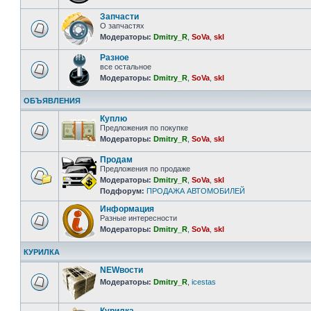
Запчасти
О запчастях
Модераторы:
Dmitry_R
,
SoVa
,
skl
Разное
все остальное
Модераторы:
Dmitry_R
,
SoVa
,
skl
ОБЪЯВЛЕНИЯ
Куплю
Предложения по покупке
Модераторы:
Dmitry_R
,
SoVa
,
skl
Продам
Предложения по продаже
Модераторы:
Dmitry_R
,
SoVa
,
skl
Подфорум:
ПРОДАЖА АВТОМОБИЛЕЙ
Информация
Разные интересности
Модераторы:
Dmitry_R
,
SoVa
,
skl
КУРИЛКА
NEWвости
Модераторы:
Dmitry_R
,
icestas