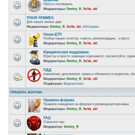
Курилка
Просто поговорить
Модераторы:
Dmitry_R
,
SoVa
,
skl
POUR FEMMES
Для наших милых дам
Модераторы:
Dmitry_R
,
SoVa
,
skl
,
иNOмарки
Наши ДТП
Разбор наших полетов, советы, рекомендации... и фото
Модераторы:
Dmitry_R
,
SoVa
,
skl
Юридическая поддержка
Юристы и просто знающие подскажите, посоветуйте, порек
Модераторы:
Dmitry_R
,
SoVa
,
skl
ПДД
изменения, дополнения, права и обязанности водителя, о
Модераторы:
Dmitry_R
,
SoVa
,
skl
Подфорум:
Видеоролики
ПРАВИЛА ФОРУМА
Правила форума
Правила поведения на форуме и размещения рекламы
Модераторы:
Dmitry_R
,
SoVa
,
skl
FAQ
Спросите нас.
Модератор:
Dmitry_R