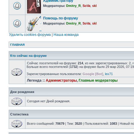
Администратору
Модераторы:
Dmitry_R
,
SoVa
,
skl
Помощь по форуму
Модераторы:
Dmitry_R
,
SoVa
,
skl
Удалить cookies форума
|
Наша команда
ГЛАВНАЯ
Кто сейчас на форуме
Сейчас посетителей на форуме:
214
, из них зарегистрированных: 2,
Больше всего посетителей (
1732
) на форуме было 29 мар 2026, 07:19
Зарегистрированные пользователи:
Google [Bot]
,
lex71
Легенда ::
Администраторы
,
Главные модераторы
Дни рождения
Сегодня нет Дней рождения.
Статистика
Всего сообщений:
70679
| Тем:
3520
| Пользователей:
1083
| Новый п