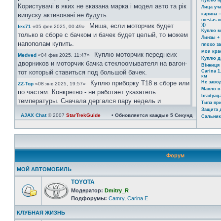
Куплю п
Користувачі в яких не вказана марка і модел авто та рік
Лица уч
випуску активовані не будуть
карина =
icestas 
Миша, если моторчик будет
)))
lex71
«05 фев 2025, 00:49»
Куплю м
только в сборе с бачком и бачек будет целый, то можем
Линзы +
напополам купить.
плохо з
мои кра
Куплю моторчик переднеих
Medved
«04 фев 2025, 11:47»
Куплю д
дворников и моторчик бачка стеклоомывателя на вагон-
Вінниця 
тот который ставиться под большой бачек.
Carina 1
км
Куплю приборку Т18 в сборе или
Не заво
ZZ-Top
«08 янв 2025, 19:57»
Масло в
по частям. Конкретно - не работает указатель
bradyaga
температуры. Сначала дергался пару недель и
Типа пр
реагировал на постукивание Сейчас умер окончательно
Защита 
AJAX Chat
© 2007
StarTrekGuide
• Обновляется каждые
5
Секунд
Сальник
Ахринеть конечно, красавцы!
icestas
«24 май 2024, 22:19»
Шановні гості форму. Ті хто
Юра
«03 май 2024, 11:39»
бажає зареєстрвутись прохання заповнувати розділ
"Дополнительные поля профиля". В звязку з великим
Форум
обємом ботів, так можливо буде ідентифікувати чи ви
реальний користувач чи бот.
МОЙ АВТОМОБИЛЬ
Користувачі в яких не вказана марка і модел авто та рік
TOYOTA
випуску активовані не будуть.
Модератор:
Dmitry_R
https://invite.viber.com/?
Юра
«08 апр 2024, 21:08»
Подфорумы:
Camry
,
Carina E
g2=AQAtPOOoAP ... zA&lang=ru
КЛУБНАЯ ЖИЗНЬ
велкам)))
Юра
«08 апр 2024, 21:06»