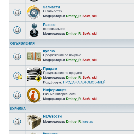
Запчасти
О запчастях
Модераторы:
Dmitry_R
,
SoVa
,
skl
Разное
все остальное
Модераторы:
Dmitry_R
,
SoVa
,
skl
ОБЪЯВЛЕНИЯ
Куплю
Предложения по покупке
Модераторы:
Dmitry_R
,
SoVa
,
skl
Продам
Предложения по продаже
Модераторы:
Dmitry_R
,
SoVa
,
skl
Подфорум:
ПРОДАЖА АВТОМОБИЛЕЙ
Информация
Разные интересности
Модераторы:
Dmitry_R
,
SoVa
,
skl
КУРИЛКА
NEWвости
Модераторы:
Dmitry_R
,
icestas