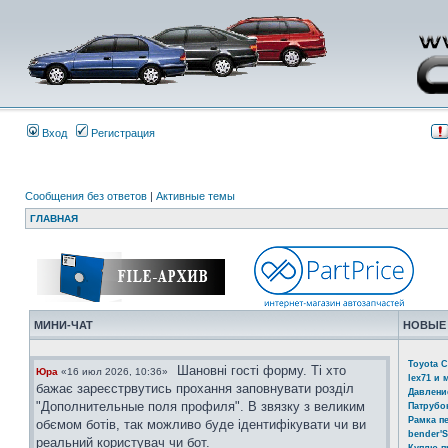
Вход
Регистрация
Сообщения без ответов
|
Активные темы
ГЛАВНАЯ
МИНИ-ЧАТ
НОВЫЕ
Toyota C
Шановні гості форму. Ті хто
Юра
«16 июл 2026, 10:36»
lex71 и 
бажає зареєстрвутись прохання заповнувати розділ
Давлени
"Дополнительные поля профиля". В звязку з великим
Патрубо
Рамка п
обємом ботів, так можливо буде ідентифікувати чи ви
bender'S
реальний користувач чи бот.