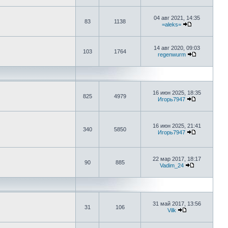
04 авг 2021, 14:35
83
1138
=aleks=
14 авг 2020, 09:03
103
1764
regenwurm
16 июн 2025, 18:35
825
4979
Игорь7947
16 июн 2025, 21:41
340
5850
Игорь7947
22 мар 2017, 18:17
90
885
Vadim_24
31 май 2017, 13:56
31
106
Vilk