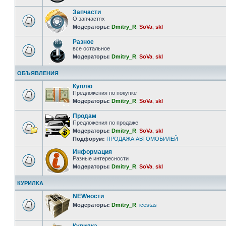
Запчасти
О запчастях
Модераторы:
Dmitry_R
,
SoVa
,
skl
Разное
все остальное
Модераторы:
Dmitry_R
,
SoVa
,
skl
ОБЪЯВЛЕНИЯ
Куплю
Предложения по покупке
Модераторы:
Dmitry_R
,
SoVa
,
skl
Продам
Предложения по продаже
Модераторы:
Dmitry_R
,
SoVa
,
skl
Подфорум:
ПРОДАЖА АВТОМОБИЛЕЙ
Информация
Разные интересности
Модераторы:
Dmitry_R
,
SoVa
,
skl
КУРИЛКА
NEWвости
Модераторы:
Dmitry_R
,
icestas