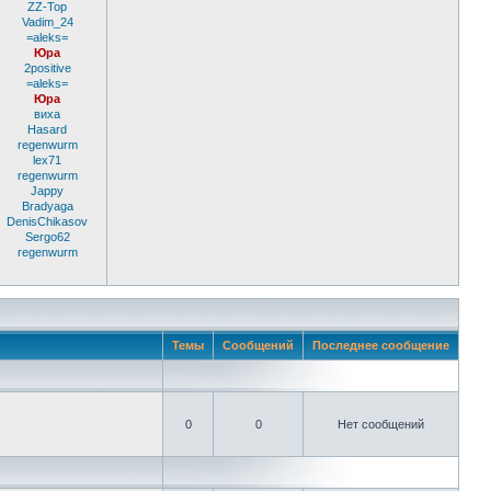
ZZ-Top
Vadim_24
=aleks=
Юра
2positive
=aleks=
Юра
виха
Hasard
regenwurm
lex71
regenwurm
Jappy
Bradyaga
DenisChikasov
Sergo62
regenwurm
Темы
Сообщений
Последнее сообщение
0
0
Нет сообщений