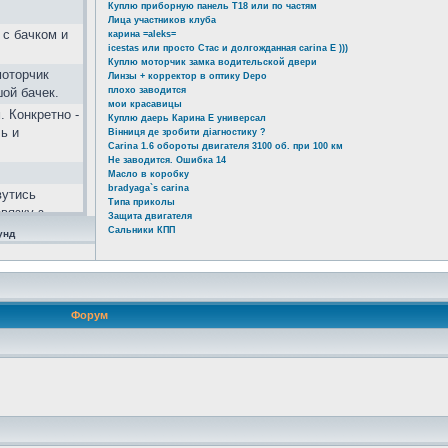
Куплю приборную панель Т18 или по частям
Лица участников клуба
 с бачком и
карина =aleks=
icestas или просто Стас и долгожданная carina E )))
Куплю моторчик замка водительской двери
моторчик
Линзы + корректор в оптику Depo
шой бачек.
плохо заводится
мои красавицы
. Конкретно -
Куплю даерь Карина Е универсал
ь и
Вінниця де зробити діагностику ?
Carina 1.6 обороты двигателя 3100 об. при 100 км
Не заводится. Ошибка 14
Масло в коробку
bradyaga`s carina
вутись
Типа приколы
вязку з
Защита двигателя
альний
Сальники КПП
унд
тивовані не
 zA&lang=ru
Форум
ь!!! 2 года
ой...