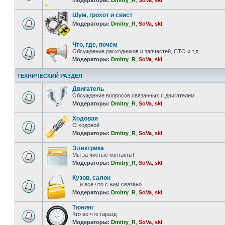
Модераторы:
Dmitry_R
,
SoVa
,
skl
Шум, грохот и свист
Модераторы:
Dmitry_R
,
SoVa
,
skl
Что, где, почем
Обсуждение расходников и запчастей, СТО и т.д.
Модераторы:
Dmitry_R
,
SoVa
,
skl
ТЕХНИЧЕСКИЙ РАЗДЕЛ
Двигатель
Обсуждение вопросов связанных с двигателем
Модераторы:
Dmitry_R
,
SoVa
,
skl
Ходовая
О ходовой
Модераторы:
Dmitry_R
,
SoVa
,
skl
Электрика
Мы за чистые контакты!
Модераторы:
Dmitry_R
,
SoVa
,
skl
Кузов, салон
.... и все что с ним связано
Модераторы:
Dmitry_R
,
SoVa
,
skl
Тюнинг
Кто во что гаразд
Модераторы:
Dmitry_R
,
SoVa
,
skl