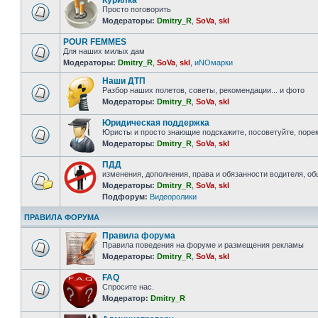
Курилка
Просто поговорить
Модераторы:
Dmitry_R
,
SoVa
,
skl
POUR FEMMES
Для наших милых дам
Модераторы:
Dmitry_R
,
SoVa
,
skl
,
иNOмарки
Наши ДТП
Разбор наших полетов, советы, рекомендации... и фото
Модераторы:
Dmitry_R
,
SoVa
,
skl
Юридическая поддержка
Юристы и просто знающие подскажите, посоветуйте, порек
Модераторы:
Dmitry_R
,
SoVa
,
skl
ПДД
изменения, дополнения, права и обязанности водителя, о
Модераторы:
Dmitry_R
,
SoVa
,
skl
Подфорум:
Видеоролики
ПРАВИЛА ФОРУМА
Правила форума
Правила поведения на форуме и размещения рекламы
Модераторы:
Dmitry_R
,
SoVa
,
skl
FAQ
Спросите нас.
Модератор:
Dmitry_R