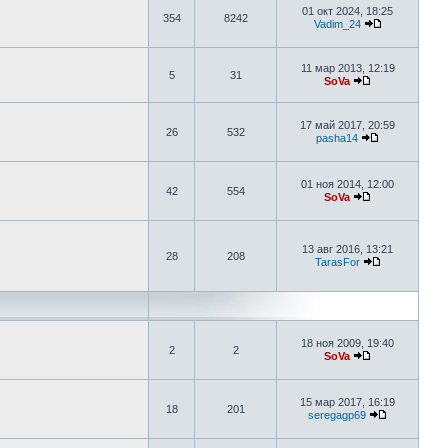
01 окт 2024, 18:25
354
8242
Vadim_24
11 мар 2013, 12:19
5
31
SoVa
17 май 2017, 20:59
26
532
pasha14
01 ноя 2014, 12:00
42
554
SoVa
13 авг 2016, 13:21
28
208
TarasFor
18 ноя 2009, 19:40
2
2
SoVa
15 мар 2017, 16:19
18
201
seregagp69