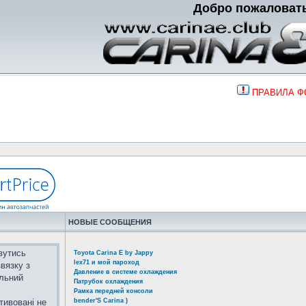
Добро пожаловат
ПРАВИЛА 
НОВЫЕ СООБЩЕНИЯ
вутись
Toyota Carina E by Jappy
lex71 и мой пароход
вязку з
Давление в системе охлаждения
альний
Патрубок охлаждения
Рамка передней консоли
тивовані не
bender'S Carina )