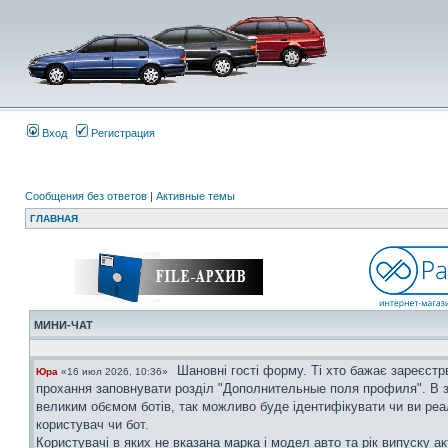
Вход
Регистрация
Сообщения без ответов
|
Активные темы
ГЛАВНАЯ
МИНИ-ЧАТ
Шановні гості форму. Ті хто бажає зареєстр
Юра
«16 июл 2026, 10:36»
прохання заповнувати розділ "Дополнительные поля профиля". В з
великим обємом ботів, так можливо буде ідентифікувати чи ви ре
користувач чи бот.
Користувачі в яких не вказана марка і модел авто та рік випуску ак