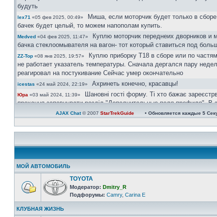
будуть
Миша, если моторчик будет только в сборе
lex71
«05 фев 2025, 00:49»
бачек будет целый, то можем напополам купить.
Куплю моторчик переднеих дворников и 
Medved
«04 фев 2025, 11:47»
бачка стеклоомывателя на вагон- тот который ставиться под боль
Куплю приборку Т18 в сборе или по частям
ZZ-Top
«08 янв 2025, 19:57»
не работает указатель температуры. Сначала дергался пару недел
реагировал на постукивание Сейчас умер окончательно
Ахринеть конечно, красавцы!
icestas
«24 май 2024, 22:19»
Шановні гості форму. Ті хто бажає зареєстр
Юра
«03 май 2024, 11:39»
прохання заповнувати розділ "Дополнительные поля профиля". В з
великим обємом ботів, так можливо буде ідентифікувати чи ви ре
AJAX Chat
© 2007
StarTrekGuide
• Обновляется каждые
5
Сек
користувач чи бот.
Користувачі в яких не вказана марка і модел авто та рік випуску ак
будуть.
https://invite.viber.com/?g2=AQAtPOOoAP ...
Юра
«08 апр 2024, 21:08»
велкам)))
Юра
«08 апр 2024, 21:06»
МОЙ АВТОМОБИЛЬ
Зараз всі у групі вайбер
Юра
«08 апр 2024, 21:06»
TOYOTA
Ау люди! Наверно кариноводов не осталос
Одесса
«07 апр 2024, 21:31»
Модератор:
Dmitry_R
тишина
Подфорумы:
Camry
,
Carina E
Актуально...
сергей30
«01 ноя 2022, 22:41»
КЛУБНАЯ ЖИЗНЬ
Ищу ковролин хетчбек, с одной перемычк
сергей30
«04 окт 2022, 16:49»