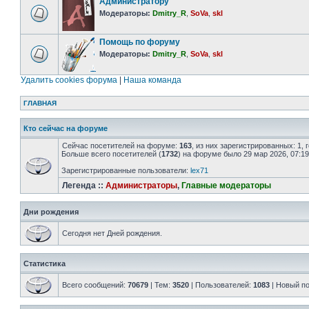
Администратору
Модераторы:
Dmitry_R
,
SoVa
,
skl
Помощь по форуму
Модераторы:
Dmitry_R
,
SoVa
,
skl
Удалить cookies форума
|
Наша команда
ГЛАВНАЯ
Кто сейчас на форуме
Сейчас посетителей на форуме:
163
, из них зарегистрированных: 1,
Больше всего посетителей (
1732
) на форуме было 29 мар 2026, 07:19
Зарегистрированные пользователи:
lex71
Легенда ::
Администраторы
,
Главные модераторы
Дни рождения
Сегодня нет Дней рождения.
Статистика
Всего сообщений:
70679
| Тем:
3520
| Пользователей:
1083
| Новый п