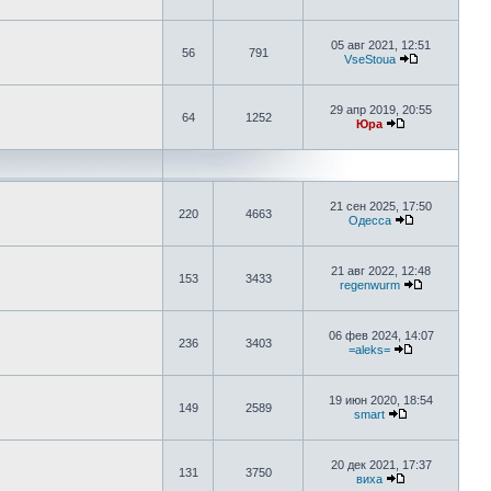
05 авг 2021, 12:51
56
791
VseStoua
29 апр 2019, 20:55
64
1252
Юра
21 сен 2025, 17:50
220
4663
Одесса
21 авг 2022, 12:48
153
3433
regenwurm
06 фев 2024, 14:07
236
3403
=aleks=
19 июн 2020, 18:54
149
2589
smart
20 дек 2021, 17:37
131
3750
виха