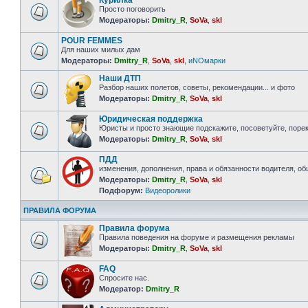
Курилка
Просто поговорить
Модераторы:
Dmitry_R
,
SoVa
,
skl
POUR FEMMES
Для наших милых дам
Модераторы:
Dmitry_R
,
SoVa
,
skl
,
иNOмарки
Наши ДТП
Разбор наших полетов, советы, рекомендации... и фото
Модераторы:
Dmitry_R
,
SoVa
,
skl
Юридическая поддержка
Юристы и просто знающие подскажите, посоветуйте, порек
Модераторы:
Dmitry_R
,
SoVa
,
skl
ПДД
изменения, дополнения, права и обязанности водителя, о
Модераторы:
Dmitry_R
,
SoVa
,
skl
Подфорум:
Видеоролики
ПРАВИЛА ФОРУМА
Правила форума
Правила поведения на форуме и размещения рекламы
Модераторы:
Dmitry_R
,
SoVa
,
skl
FAQ
Спросите нас.
Модератор:
Dmitry_R