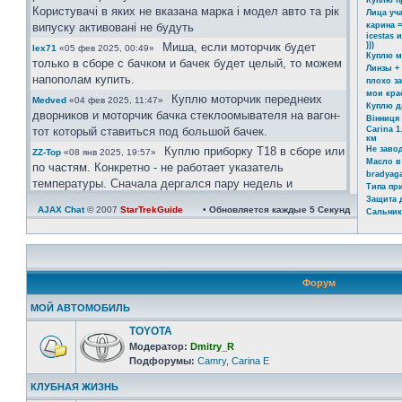
Куплю п
Користувачі в яких не вказана марка і модел авто та рік
Лица уч
випуску активовані не будуть
карина =
icestas 
Миша, если моторчик будет
)))
lex71
«05 фев 2025, 00:49»
Куплю м
только в сборе с бачком и бачек будет целый, то можем
Линзы +
напополам купить.
плохо з
мои кра
Куплю моторчик переднеих
Medved
«04 фев 2025, 11:47»
Куплю д
дворников и моторчик бачка стеклоомывателя на вагон-
Вінниця 
тот который ставиться под большой бачек.
Carina 1
км
Куплю приборку Т18 в сборе или
Не заво
ZZ-Top
«08 янв 2025, 19:57»
Масло в
по частям. Конкретно - не работает указатель
bradyaga
температуры. Сначала дергался пару недель и
Типа пр
реагировал на постукивание Сейчас умер окончательно
Защита 
AJAX Chat
© 2007
StarTrekGuide
• Обновляется каждые
5
Секунд
Сальник
Ахринеть конечно, красавцы!
icestas
«24 май 2024, 22:19»
Шановні гості форму. Ті хто
Юра
«03 май 2024, 11:39»
бажає зареєстрвутись прохання заповнувати розділ
"Дополнительные поля профиля". В звязку з великим
Форум
обємом ботів, так можливо буде ідентифікувати чи ви
реальний користувач чи бот.
МОЙ АВТОМОБИЛЬ
Користувачі в яких не вказана марка і модел авто та рік
TOYOTA
випуску активовані не будуть.
Модератор:
Dmitry_R
https://invite.viber.com/?
Юра
«08 апр 2024, 21:08»
Подфорумы:
Camry
,
Carina E
g2=AQAtPOOoAP ... zA&lang=ru
КЛУБНАЯ ЖИЗНЬ
велкам)))
Юра
«08 апр 2024, 21:06»