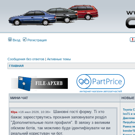
Вход
Регистрация
Сообщения без ответов
|
Активные темы
ГЛАВНАЯ
МИНИ-ЧАТ
НОВЫЕ
Toyota C
Шановні гості форму. Ті хто
Юра
«16 июл 2026, 10:36»
lex71 и 
бажає зареєстрвутись прохання заповнувати розділ
Давлени
"Дополнительные поля профиля". В звязку з великим
Патрубо
Рамка п
обємом ботів, так можливо буде ідентифікувати чи ви
bender'S
реальний користувач чи бот.