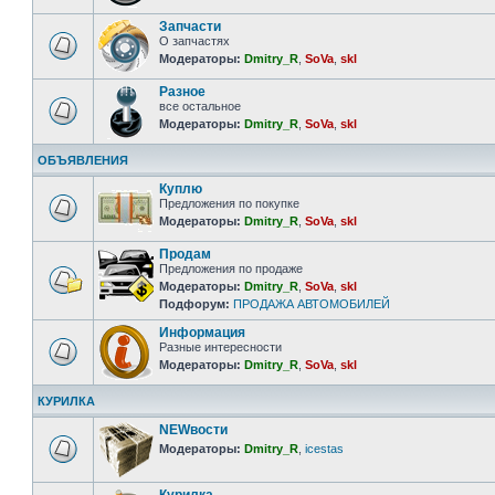
Запчасти
О запчастях
Модераторы:
Dmitry_R
,
SoVa
,
skl
Разное
все остальное
Модераторы:
Dmitry_R
,
SoVa
,
skl
ОБЪЯВЛЕНИЯ
Куплю
Предложения по покупке
Модераторы:
Dmitry_R
,
SoVa
,
skl
Продам
Предложения по продаже
Модераторы:
Dmitry_R
,
SoVa
,
skl
Подфорум:
ПРОДАЖА АВТОМОБИЛЕЙ
Информация
Разные интересности
Модераторы:
Dmitry_R
,
SoVa
,
skl
КУРИЛКА
NEWвости
Модераторы:
Dmitry_R
,
icestas