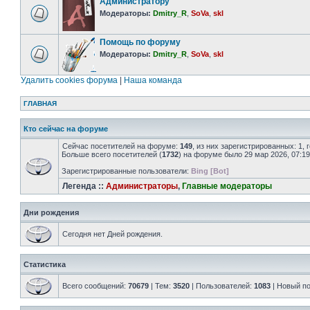
Администратору
Модераторы:
Dmitry_R
,
SoVa
,
skl
Помощь по форуму
Модераторы:
Dmitry_R
,
SoVa
,
skl
Удалить cookies форума
|
Наша команда
ГЛАВНАЯ
Кто сейчас на форуме
Сейчас посетителей на форуме:
149
, из них зарегистрированных: 1,
Больше всего посетителей (
1732
) на форуме было 29 мар 2026, 07:19
Зарегистрированные пользователи:
Bing [Bot]
Легенда ::
Администраторы
,
Главные модераторы
Дни рождения
Сегодня нет Дней рождения.
Статистика
Всего сообщений:
70679
| Тем:
3520
| Пользователей:
1083
| Новый п