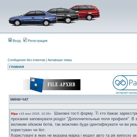
Вход
Регистрация
Сообщения без ответов
|
Активные темы
ГЛАВНАЯ
МИНИ-ЧАТ
Шановні гості форму. Ті хто бажає зареєстр
Юра
«16 июл 2026, 10:36»
прохання заповнувати розділ "Дополнительные поля профиля". В з
великим обємом ботів, так можливо буде ідентифікувати чи ви ре
користувач чи бот.
Користувачі в яких не вказана марка і модел авто та рік випуску ак