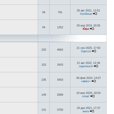
05 авг 2021, 12:51
56
791
VseStoua
29 апр 2019, 20:55
64
1252
Юра
21 сен 2025, 17:50
220
4663
Одесса
21 авг 2022, 12:48
153
3433
regenwurm
06 фев 2024, 14:07
236
3403
=aleks=
19 июн 2020, 18:54
149
2589
smart
20 дек 2021, 17:37
131
3750
виха