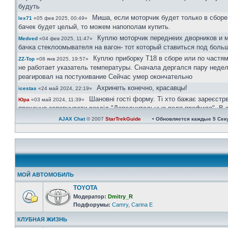
будуть
Миша, если моторчик будет только в сборе
lex71
«05 фев 2025, 00:49»
бачек будет целый, то можем напополам купить.
Куплю моторчик переднеих дворников и 
Medved
«04 фев 2025, 11:47»
бачка стеклоомывателя на вагон- тот который ставиться под боль
Куплю приборку Т18 в сборе или по частям
ZZ-Top
«08 янв 2025, 19:57»
не работает указатель температуры. Сначала дергался пару недел
реагировал на постукивание Сейчас умер окончательно
Ахринеть конечно, красавцы!
icestas
«24 май 2024, 22:19»
Шановні гості форму. Ті хто бажає зареєстр
Юра
«03 май 2024, 11:39»
прохання заповнувати розділ "Дополнительные поля профиля". В з
великим обємом ботів, так можливо буде ідентифікувати чи ви ре
AJAX Chat
© 2007
StarTrekGuide
• Обновляется каждые
5
Сек
користувач чи бот.
Користувачі в яких не вказана марка і модел авто та рік випуску ак
будуть.
https://invite.viber.com/?g2=AQAtPOOoAP ...
Юра
«08 апр 2024, 21:08»
велкам)))
Юра
«08 апр 2024, 21:06»
МОЙ АВТОМОБИЛЬ
Зараз всі у групі вайбер
Юра
«08 апр 2024, 21:06»
TOYOTA
Ау люди! Наверно кариноводов не осталос
Одесса
«07 апр 2024, 21:31»
Модератор:
Dmitry_R
тишина
Подфорумы:
Camry
,
Carina E
Актуально...
сергей30
«01 ноя 2022, 22:41»
КЛУБНАЯ ЖИЗНЬ
Ищу ковролин хетчбек, с одной перемычк
сергей30
«04 окт 2022, 16:49»