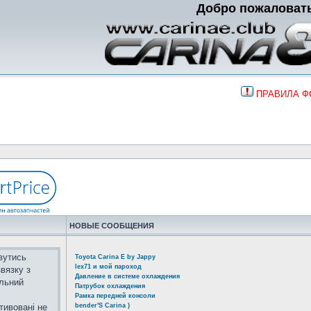
Добро пожаловат
ПРАВИЛА 
НОВЫЕ СООБЩЕНИЯ
вутись
Toyota Carina E by Jappy
lex71 и мой пароход
вязку з
Давление в системе охлаждения
альний
Патрубок охлаждения
Рамка передней консоли
тивовані не
bender'S Carina )