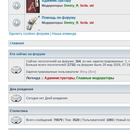
Администратору
Модераторы:
Dmitry_R
,
SoVa
,
skl
Помощь по форуму
Модераторы:
Dmitry_R
,
SoVa
,
skl
Удалить cookies форума
|
Наша команда
ГЛАВНАЯ
Кто сейчас на форуме
Сейчас посетителей на форуме:
164
, из них зарегистрированных: 1,
Больше всего посетителей (
1732
) на форуме было 29 мар 2026, 07:19
Зарегистрированные пользователи:
Bing [Bot]
Легенда ::
Администраторы
,
Главные модераторы
Дни рождения
Сегодня нет Дней рождения.
Статистика
Всего сообщений:
70679
| Тем:
3520
| Пользователей:
1083
| Новый п