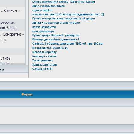
Куплю приборную панель Т18 или по частям
Лица участников клуба
 с бачком и
карина =aleks=
icestas или просто Стас и долгожданная carina E )))
Куплю моторчик замка водительской двери
моторчик
Линзы + корректор в оптику Depo
шой бачек.
плохо заводится
мои красавицы
. Конкретно -
Куплю даерь Карина Е универсал
ь и
Вінниця де зробити діагностику ?
Carina 1.6 обороты двигателя 3100 об. при 100 км
Не заводится. Ошибка 14
Масло в коробку
bradyaga`s carina
вутись
Типа приколы
вязку з
Защита двигателя
альний
Сальники КПП
унд
тивовані не
 zA&lang=ru
Форум
ь!!! 2 года
ой...