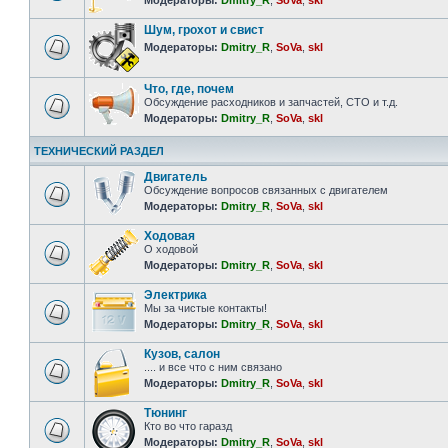
Модераторы:
Dmitry_R
,
SoVa
,
skl
Шум, грохот и свист
Модераторы:
Dmitry_R
,
SoVa
,
skl
Что, где, почем
Обсуждение расходников и запчастей, СТО и т.д.
Модераторы:
Dmitry_R
,
SoVa
,
skl
ТЕХНИЧЕСКИЙ РАЗДЕЛ
Двигатель
Обсуждение вопросов связанных с двигателем
Модераторы:
Dmitry_R
,
SoVa
,
skl
Ходовая
О ходовой
Модераторы:
Dmitry_R
,
SoVa
,
skl
Электрика
Мы за чистые контакты!
Модераторы:
Dmitry_R
,
SoVa
,
skl
Кузов, салон
.... и все что с ним связано
Модераторы:
Dmitry_R
,
SoVa
,
skl
Тюнинг
Кто во что гаразд
Модераторы:
Dmitry_R
,
SoVa
,
skl