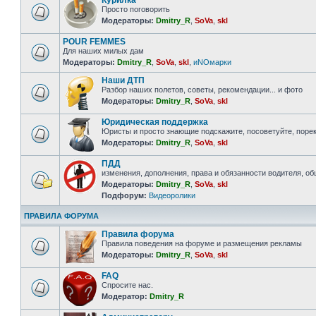
Курилка
Просто поговорить
Модераторы:
Dmitry_R
,
SoVa
,
skl
POUR FEMMES
Для наших милых дам
Модераторы:
Dmitry_R
,
SoVa
,
skl
,
иNOмарки
Наши ДТП
Разбор наших полетов, советы, рекомендации... и фото
Модераторы:
Dmitry_R
,
SoVa
,
skl
Юридическая поддержка
Юристы и просто знающие подскажите, посоветуйте, порек
Модераторы:
Dmitry_R
,
SoVa
,
skl
ПДД
изменения, дополнения, права и обязанности водителя, о
Модераторы:
Dmitry_R
,
SoVa
,
skl
Подфорум:
Видеоролики
ПРАВИЛА ФОРУМА
Правила форума
Правила поведения на форуме и размещения рекламы
Модераторы:
Dmitry_R
,
SoVa
,
skl
FAQ
Спросите нас.
Модератор:
Dmitry_R