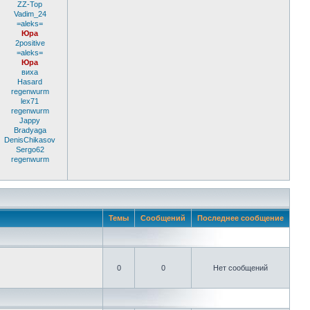
ZZ-Top
Vadim_24
=aleks=
Юра
2positive
=aleks=
Юра
виха
Hasard
regenwurm
lex71
regenwurm
Jappy
Bradyaga
DenisChikasov
Sergo62
regenwurm
Темы
Сообщений
Последнее сообщение
0
0
Нет сообщений