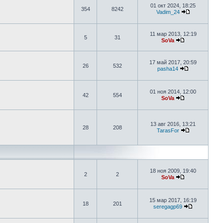
01 окт 2024, 18:25
354
8242
Vadim_24
11 мар 2013, 12:19
5
31
SoVa
17 май 2017, 20:59
26
532
pasha14
01 ноя 2014, 12:00
42
554
SoVa
13 авг 2016, 13:21
28
208
TarasFor
18 ноя 2009, 19:40
2
2
SoVa
15 мар 2017, 16:19
18
201
seregagp69