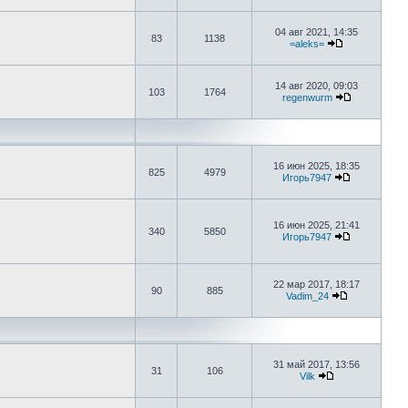
04 авг 2021, 14:35
83
1138
=aleks=
14 авг 2020, 09:03
103
1764
regenwurm
16 июн 2025, 18:35
825
4979
Игорь7947
16 июн 2025, 21:41
340
5850
Игорь7947
22 мар 2017, 18:17
90
885
Vadim_24
31 май 2017, 13:56
31
106
Vilk