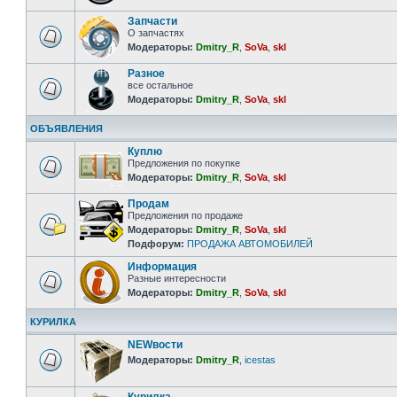
Запчасти
О запчастях
Модераторы:
Dmitry_R
,
SoVa
,
skl
Разное
все остальное
Модераторы:
Dmitry_R
,
SoVa
,
skl
ОБЪЯВЛЕНИЯ
Куплю
Предложения по покупке
Модераторы:
Dmitry_R
,
SoVa
,
skl
Продам
Предложения по продаже
Модераторы:
Dmitry_R
,
SoVa
,
skl
Подфорум:
ПРОДАЖА АВТОМОБИЛЕЙ
Информация
Разные интересности
Модераторы:
Dmitry_R
,
SoVa
,
skl
КУРИЛКА
NEWвости
Модераторы:
Dmitry_R
,
icestas