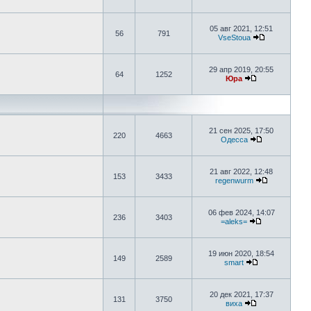
05 авг 2021, 12:51
56
791
VseStoua
29 апр 2019, 20:55
64
1252
Юра
21 сен 2025, 17:50
220
4663
Одесса
21 авг 2022, 12:48
153
3433
regenwurm
06 фев 2024, 14:07
236
3403
=aleks=
19 июн 2020, 18:54
149
2589
smart
20 дек 2021, 17:37
131
3750
виха