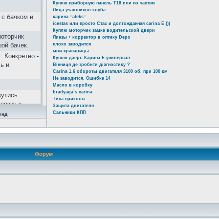
Куплю приборную панель Т18 или по частям
Лица участников клуба
 с бачком и
карина =aleks=
icestas или просто Стас и долгожданная carina E )))
Куплю моторчик замка водительской двери
моторчик
Линзы + корректор в оптику Depo
шой бачек.
плохо заводится
мои красавицы
. Конкретно -
Куплю даерь Карина Е универсал
ь и
Вінниця де зробити діагностику ?
Carina 1.6 обороты двигателя 3100 об. при 100 км
Не заводится. Ошибка 14
Масло в коробку
bradyaga`s carina
вутись
Типа приколы
вязку з
Защита двигателя
альний
Сальники КПП
унд
тивовані не
 zA&lang=ru
Форум
ь!!! 2 года
ой...