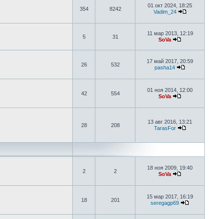
01 окт 2024, 18:25
354
8242
Vadim_24
11 мар 2013, 12:19
5
31
SoVa
17 май 2017, 20:59
26
532
pasha14
01 ноя 2014, 12:00
42
554
SoVa
13 авг 2016, 13:21
28
208
TarasFor
18 ноя 2009, 19:40
2
2
SoVa
15 мар 2017, 16:19
18
201
seregagp69