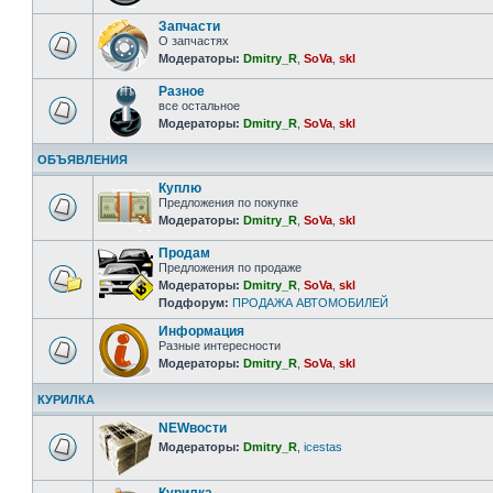
Запчасти
О запчастях
Модераторы:
Dmitry_R
,
SoVa
,
skl
Разное
все остальное
Модераторы:
Dmitry_R
,
SoVa
,
skl
ОБЪЯВЛЕНИЯ
Куплю
Предложения по покупке
Модераторы:
Dmitry_R
,
SoVa
,
skl
Продам
Предложения по продаже
Модераторы:
Dmitry_R
,
SoVa
,
skl
Подфорум:
ПРОДАЖА АВТОМОБИЛЕЙ
Информация
Разные интересности
Модераторы:
Dmitry_R
,
SoVa
,
skl
КУРИЛКА
NEWвости
Модераторы:
Dmitry_R
,
icestas