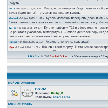
будуть
Миша, если моторчик будет только в сборе
lex71
«05 фев 2025, 00:49»
бачек будет целый, то можем напополам купить.
Куплю моторчик переднеих дворников и 
Medved
«04 фев 2025, 11:47»
бачка стеклоомывателя на вагон- тот который ставиться под боль
Куплю приборку Т18 в сборе или по частям
ZZ-Top
«08 янв 2025, 19:57»
не работает указатель температуры. Сначала дергался пару недел
реагировал на постукивание Сейчас умер окончательно
Ахринеть конечно, красавцы!
icestas
«24 май 2024, 22:19»
Шановні гості форму. Ті хто бажає зареєстр
Юра
«03 май 2024, 11:39»
прохання заповнувати розділ "Дополнительные поля профиля". В з
великим обємом ботів, так можливо буде ідентифікувати чи ви ре
AJAX Chat
© 2007
StarTrekGuide
• Обновляется каждые
5
Сек
користувач чи бот.
Користувачі в яких не вказана марка і модел авто та рік випуску ак
будуть.
https://invite.viber.com/?g2=AQAtPOOoAP ...
Юра
«08 апр 2024, 21:08»
велкам)))
Юра
«08 апр 2024, 21:06»
МОЙ АВТОМОБИЛЬ
Зараз всі у групі вайбер
Юра
«08 апр 2024, 21:06»
TOYOTA
Ау люди! Наверно кариноводов не осталос
Одесса
«07 апр 2024, 21:31»
Модератор:
Dmitry_R
тишина
Подфорумы:
Camry
,
Carina E
Актуально...
сергей30
«01 ноя 2022, 22:41»
КЛУБНАЯ ЖИЗНЬ
Ищу ковролин хетчбек, с одной перемычк
сергей30
«04 окт 2022, 16:49»