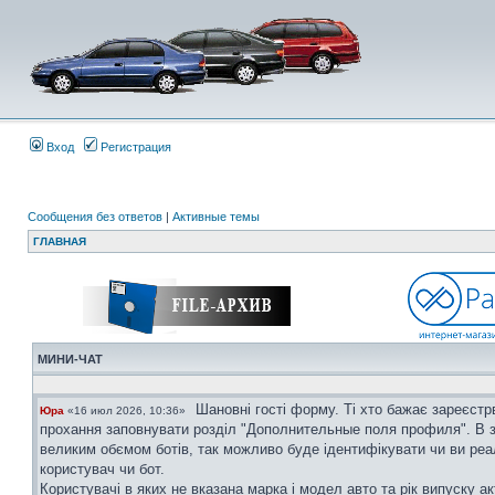
Вход
Регистрация
Сообщения без ответов
|
Активные темы
ГЛАВНАЯ
МИНИ-ЧАТ
Шановні гості форму. Ті хто бажає зареєстр
Юра
«16 июл 2026, 10:36»
прохання заповнувати розділ "Дополнительные поля профиля". В з
великим обємом ботів, так можливо буде ідентифікувати чи ви ре
користувач чи бот.
Користувачі в яких не вказана марка і модел авто та рік випуску ак