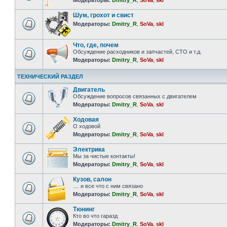
Модераторы:
Dmitry_R
,
SoVa
,
skl
Шум, грохот и свист
Модераторы:
Dmitry_R
,
SoVa
,
skl
Что, где, почем
Обсуждение расходников и запчастей, СТО и т.д.
Модераторы:
Dmitry_R
,
SoVa
,
skl
ТЕХНИЧЕСКИЙ РАЗДЕЛ
Двигатель
Обсуждение вопросов связанных с двигателем
Модераторы:
Dmitry_R
,
SoVa
,
skl
Ходовая
О ходовой
Модераторы:
Dmitry_R
,
SoVa
,
skl
Электрика
Мы за чистые контакты!
Модераторы:
Dmitry_R
,
SoVa
,
skl
Кузов, салон
.... и все что с ним связано
Модераторы:
Dmitry_R
,
SoVa
,
skl
Тюнинг
Кто во что гаразд
Модераторы:
Dmitry_R
,
SoVa
,
skl