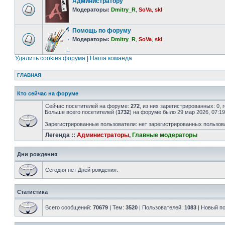
Администратору
Модераторы:
Dmitry_R
,
SoVa
,
skl
Помощь по форуму
Модераторы:
Dmitry_R
,
SoVa
,
skl
Удалить cookies форума
|
Наша команда
ГЛАВНАЯ
Кто сейчас на форуме
Сейчас посетителей на форуме:
272
, из них зарегистрированных: 0,
Больше всего посетителей (
1732
) на форуме было 29 мар 2026, 07:19
Зарегистрированные пользователи: нет зарегистрированных пользов
Легенда ::
Администраторы
,
Главные модераторы
Дни рождения
Сегодня нет Дней рождения.
Статистика
Всего сообщений:
70679
| Тем:
3520
| Пользователей:
1083
| Новый п