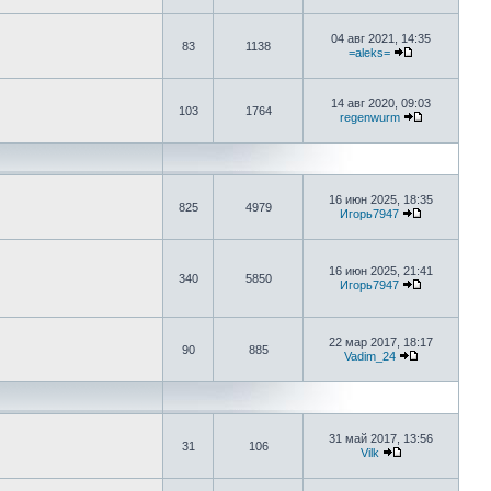
04 авг 2021, 14:35
83
1138
=aleks=
14 авг 2020, 09:03
103
1764
regenwurm
16 июн 2025, 18:35
825
4979
Игорь7947
16 июн 2025, 21:41
340
5850
Игорь7947
22 мар 2017, 18:17
90
885
Vadim_24
31 май 2017, 13:56
31
106
Vilk