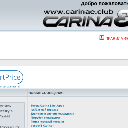
Добро пожаловат
ПРАВИЛА 
НОВЫЕ СООБЩЕНИЯ
вутись
Toyota Carina E by Jappy
lex71 и мой пароход
вязку з
Давление в системе охлаждения
альний
Патрубок охлаждения
Рамка передней консоли
тивовані не
bender'S Carina )