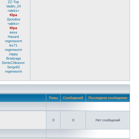
ZZ-Top
Vadim_24
=aleks=
Юра
2positive
=aleks=
Юра
виха
Hasard
regenwurm
lex71
regenwurm
Jappy
Bradyaga
DenisChikasov
Sergo62
regenwurm
Темы
Сообщений
Последнее сообщение
0
0
Нет сообщений