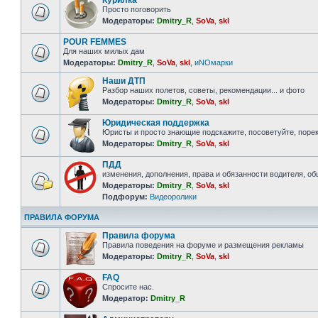
Курилка
Просто поговорить
Модераторы:
Dmitry_R
,
SoVa
,
skl
POUR FEMMES
Для наших милых дам
Модераторы:
Dmitry_R
,
SoVa
,
skl
,
иNOмарки
Наши ДТП
Разбор наших полетов, советы, рекомендации... и фото
Модераторы:
Dmitry_R
,
SoVa
,
skl
Юридическая поддержка
Юристы и просто знающие подскажите, посоветуйте, порек
Модераторы:
Dmitry_R
,
SoVa
,
skl
ПДД
изменения, дополнения, права и обязанности водителя, о
Модераторы:
Dmitry_R
,
SoVa
,
skl
Подфорум:
Видеоролики
ПРАВИЛА ФОРУМА
Правила форума
Правила поведения на форуме и размещения рекламы
Модераторы:
Dmitry_R
,
SoVa
,
skl
FAQ
Спросите нас.
Модератор:
Dmitry_R