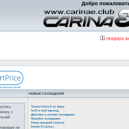
Добро пожаловат
ПРАВИЛА 
НОВЫЕ СООБЩЕНИЯ
вутись
Toyota Carina E by Jappy
lex71 и мой пароход
вязку з
Давление в системе охлаждения
альний
Патрубок охлаждения
Рамка передней консоли
тивовані не
bender'S Carina )