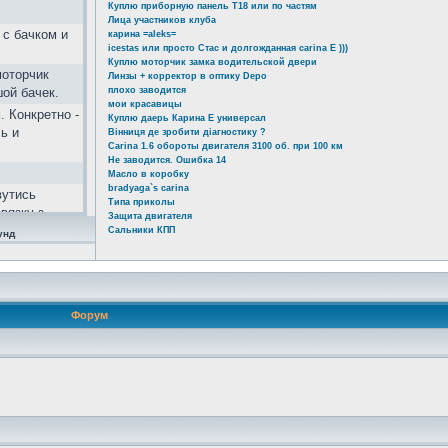
Куплю приборную панель Т18 или по частям
Лица участников клуба
 с бачком и
карина =aleks=
icestas или просто Стас и долгожданная carina E )))
Куплю моторчик замка водительской двери
моторчик
Линзы + корректор в оптику Depo
шой бачек.
плохо заводится
мои красавицы
. Конкретно -
Куплю даерь Карина Е универсал
ь и
Вінниця де зробити діагностику ?
Carina 1.6 обороты двигателя 3100 об. при 100 км
Не заводится. Ошибка 14
Масло в коробку
bradyaga`s carina
вутись
Типа приколы
вязку з
Защита двигателя
альний
Сальники КПП
унд
тивовані не
 zA&lang=ru
Форум
ь!!! 2 года
ой...