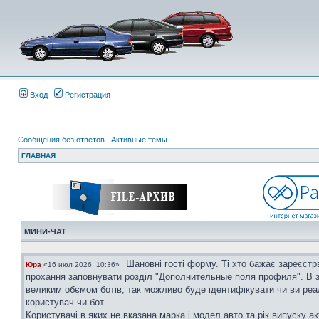
Вход
Регистрация
Сообщения без ответов
|
Активные темы
ГЛАВНАЯ
МИНИ-ЧАТ
Шановні гості форму. Ті хто бажає зареєстр
Юра
«16 июл 2026, 10:36»
прохання заповнувати розділ "Дополнительные поля профиля". В з
великим обємом ботів, так можливо буде ідентифікувати чи ви ре
користувач чи бот.
Користувачі в яких не вказана марка і модел авто та рік випуску ак