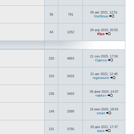
05 авг 2021, 12:51
56
791
VseStoua
29 апр 2019, 20:55
64
1252
Юра
21 сен 2025, 17:50
220
4663
Одесса
21 авг 2022, 12:48
153
3433
regenwurm
06 фев 2024, 14:07
236
3403
=aleks=
19 июн 2020, 18:54
149
2589
smart
20 дек 2021, 17:37
131
3750
виха