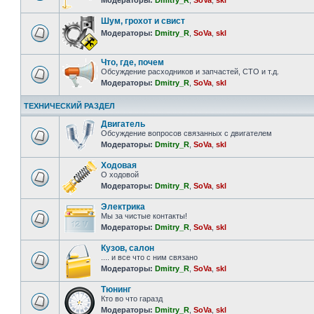
Модераторы:
Dmitry_R
,
SoVa
,
skl
Шум, грохот и свист
Модераторы:
Dmitry_R
,
SoVa
,
skl
Что, где, почем
Обсуждение расходников и запчастей, СТО и т.д.
Модераторы:
Dmitry_R
,
SoVa
,
skl
ТЕХНИЧЕСКИЙ РАЗДЕЛ
Двигатель
Обсуждение вопросов связанных с двигателем
Модераторы:
Dmitry_R
,
SoVa
,
skl
Ходовая
О ходовой
Модераторы:
Dmitry_R
,
SoVa
,
skl
Электрика
Мы за чистые контакты!
Модераторы:
Dmitry_R
,
SoVa
,
skl
Кузов, салон
.... и все что с ним связано
Модераторы:
Dmitry_R
,
SoVa
,
skl
Тюнинг
Кто во что гаразд
Модераторы:
Dmitry_R
,
SoVa
,
skl