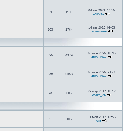
04 авг 2021, 14:35
83
1138
=aleks=
14 авг 2020, 09:03
103
1764
regenwurm
16 июн 2025, 18:35
825
4979
Игорь7947
16 июн 2025, 21:41
340
5850
Игорь7947
22 мар 2017, 18:17
90
885
Vadim_24
31 май 2017, 13:56
31
106
Vilk