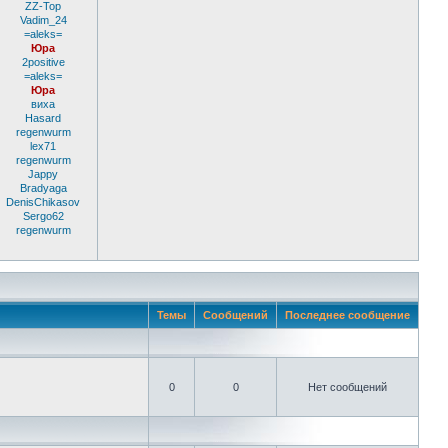
ZZ-Top
Vadim_24
=aleks=
Юра
2positive
=aleks=
Юра
виха
Hasard
regenwurm
lex71
regenwurm
Jappy
Bradyaga
DenisChikasov
Sergo62
regenwurm
Темы
Сообщений
Последнее сообщение
0
0
Нет сообщений