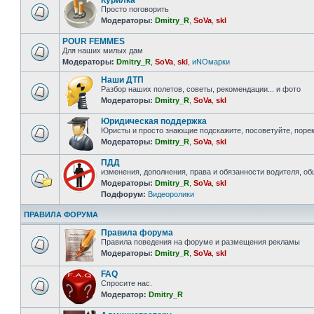
Курилка
Просто поговорить
Модераторы:
Dmitry_R
,
SoVa
,
skl
POUR FEMMES
Для наших милых дам
Модераторы:
Dmitry_R
,
SoVa
,
skl
,
иNOмарки
Наши ДТП
Разбор наших полетов, советы, рекомендации... и фото
Модераторы:
Dmitry_R
,
SoVa
,
skl
Юридическая поддержка
Юристы и просто знающие подскажите, посоветуйте, порек
Модераторы:
Dmitry_R
,
SoVa
,
skl
ПДД
изменения, дополнения, права и обязанности водителя, о
Модераторы:
Dmitry_R
,
SoVa
,
skl
Подфорум:
Видеоролики
ПРАВИЛА ФОРУМА
Правила форума
Правила поведения на форуме и размещения рекламы
Модераторы:
Dmitry_R
,
SoVa
,
skl
FAQ
Спросите нас.
Модератор:
Dmitry_R