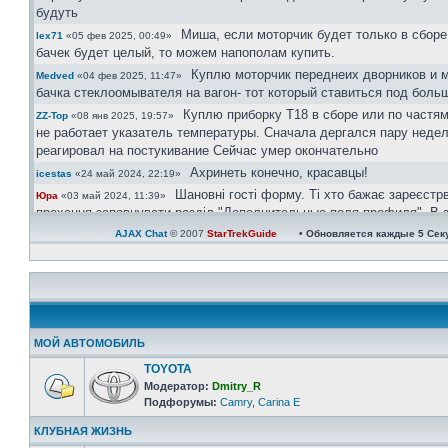
будуть
Миша, если моторчик будет только в сборе
lex71
«05 фев 2025, 00:49»
бачек будет целый, то можем напополам купить.
Куплю моторчик переднеих дворников и 
Medved
«04 фев 2025, 11:47»
бачка стеклоомывателя на вагон- тот который ставиться под боль
Куплю приборку Т18 в сборе или по частям
ZZ-Top
«08 янв 2025, 19:57»
не работает указатель температуры. Сначала дергался пару недел
реагировал на постукивание Сейчас умер окончательно
Ахринеть конечно, красавцы!
icestas
«24 май 2024, 22:19»
Шановні гості форму. Ті хто бажає зареєстр
Юра
«03 май 2024, 11:39»
прохання заповнувати розділ "Дополнительные поля профиля". В з
великим обємом ботів, так можливо буде ідентифікувати чи ви ре
AJAX Chat
© 2007
StarTrekGuide
• Обновляется каждые
5
Сек
користувач чи бот.
Користувачі в яких не вказана марка і модел авто та рік випуску ак
будуть.
https://invite.viber.com/?g2=AQAtPOOoAP ...
Юра
«08 апр 2024, 21:08»
велкам)))
Юра
«08 апр 2024, 21:06»
МОЙ АВТОМОБИЛЬ
Зараз всі у групі вайбер
Юра
«08 апр 2024, 21:06»
TOYOTA
Ау люди! Наверно кариноводов не осталос
Одесса
«07 апр 2024, 21:31»
Модератор:
Dmitry_R
тишина
Подфорумы:
Camry
,
Carina E
Актуально...
сергей30
«01 ноя 2022, 22:41»
КЛУБНАЯ ЖИЗНЬ
Ищу ковролин хетчбек, с одной перемычк
сергей30
«04 окт 2022, 16:49»