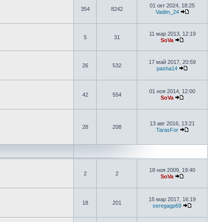
01 окт 2024, 18:25
354
8242
Vadim_24
11 мар 2013, 12:19
5
31
SoVa
17 май 2017, 20:59
26
532
pasha14
01 ноя 2014, 12:00
42
554
SoVa
13 авг 2016, 13:21
28
208
TarasFor
18 ноя 2009, 19:40
2
2
SoVa
15 мар 2017, 16:19
18
201
seregagp69