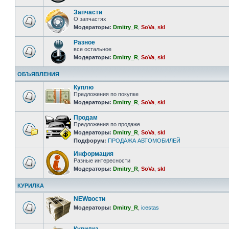
Запчасти
О запчастях
Модераторы:
Dmitry_R
,
SoVa
,
skl
Разное
все остальное
Модераторы:
Dmitry_R
,
SoVa
,
skl
ОБЪЯВЛЕНИЯ
Куплю
Предложения по покупке
Модераторы:
Dmitry_R
,
SoVa
,
skl
Продам
Предложения по продаже
Модераторы:
Dmitry_R
,
SoVa
,
skl
Подфорум:
ПРОДАЖА АВТОМОБИЛЕЙ
Информация
Разные интересности
Модераторы:
Dmitry_R
,
SoVa
,
skl
КУРИЛКА
NEWвости
Модераторы:
Dmitry_R
,
icestas