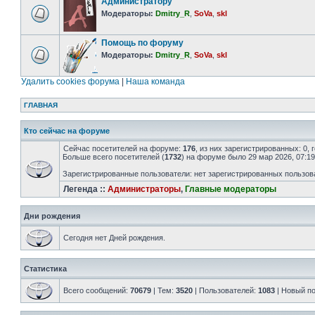
Администратору
Модераторы:
Dmitry_R
,
SoVa
,
skl
Помощь по форуму
Модераторы:
Dmitry_R
,
SoVa
,
skl
Удалить cookies форума
|
Наша команда
ГЛАВНАЯ
Кто сейчас на форуме
Сейчас посетителей на форуме:
176
, из них зарегистрированных: 0,
Больше всего посетителей (
1732
) на форуме было 29 мар 2026, 07:19
Зарегистрированные пользователи: нет зарегистрированных пользов
Легенда ::
Администраторы
,
Главные модераторы
Дни рождения
Сегодня нет Дней рождения.
Статистика
Всего сообщений:
70679
| Тем:
3520
| Пользователей:
1083
| Новый п