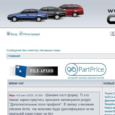
Вход
Регистрация
Сообщения без ответов
|
Активные темы
ГЛАВНАЯ
МИНИ-ЧАТ
НОВЫЕ
Toyota C
Шановні гості форму. Ті хто
Юра
«16 июл 2026, 10:36»
lex71 и 
бажає зареєстрвутись прохання заповнувати розділ
Давлени
"Дополнительные поля профиля". В звязку з великим
Патрубо
Рамка п
обємом ботів, так можливо буде ідентифікувати чи ви
bender'S
реальний користувач чи бот.