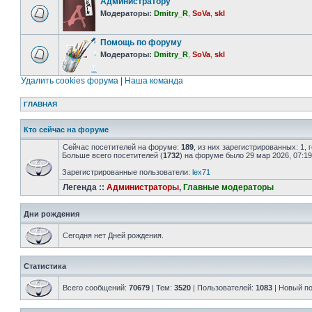
Администратору
Модераторы:
Dmitry_R
,
SoVa
,
skl
Помощь по форуму
Модераторы:
Dmitry_R
,
SoVa
,
skl
Удалить cookies форума
|
Наша команда
ГЛАВНАЯ
Кто сейчас на форуме
Сейчас посетителей на форуме:
189
, из них зарегистрированных: 1,
Больше всего посетителей (
1732
) на форуме было 29 мар 2026, 07:19
Зарегистрированные пользователи:
lex71
Легенда ::
Администраторы
,
Главные модераторы
Дни рождения
Сегодня нет Дней рождения.
Статистика
Всего сообщений:
70679
| Тем:
3520
| Пользователей:
1083
| Новый п