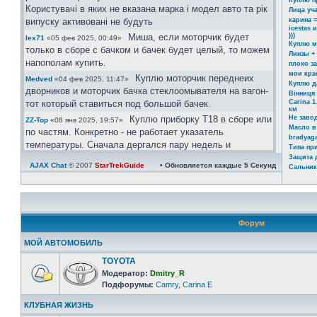
Куплю п
Користувачі в яких не вказана марка і модел авто та рік
Лица уч
випуску активовані не будуть
карина =
icestas 
Миша, если моторчик будет
)))
lex71
«05 фев 2025, 00:49»
Куплю м
только в сборе с бачком и бачек будет целый, то можем
Линзы +
напополам купить.
плохо з
мои кра
Куплю моторчик переднеих
Medved
«04 фев 2025, 11:47»
Куплю д
дворников и моторчик бачка стеклоомывателя на вагон-
Вінниця 
тот который ставиться под большой бачек.
Carina 1
км
Куплю приборку Т18 в сборе или
Не заво
ZZ-Top
«08 янв 2025, 19:57»
Масло в
по частям. Конкретно - не работает указатель
bradyaga
температуры. Сначала дергался пару недель и
Типа пр
реагировал на постукивание Сейчас умер окончательно
Защита 
AJAX Chat
© 2007
StarTrekGuide
• Обновляется каждые
5
Секунд
Сальник
Ахринеть конечно, красавцы!
icestas
«24 май 2024, 22:19»
Шановні гості форму. Ті хто
Юра
«03 май 2024, 11:39»
бажає зареєстрвутись прохання заповнувати розділ
"Дополнительные поля профиля". В звязку з великим
Форум
обємом ботів, так можливо буде ідентифікувати чи ви
реальний користувач чи бот.
МОЙ АВТОМОБИЛЬ
Користувачі в яких не вказана марка і модел авто та рік
TOYOTA
випуску активовані не будуть.
Модератор:
Dmitry_R
https://invite.viber.com/?
Юра
«08 апр 2024, 21:08»
Подфорумы:
Camry
,
Carina E
g2=AQAtPOOoAP ... zA&lang=ru
КЛУБНАЯ ЖИЗНЬ
велкам)))
Юра
«08 апр 2024, 21:06»