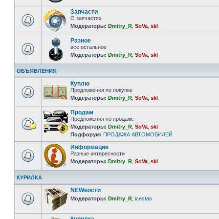
Запчасти
О запчастях
Модераторы:
Dmitry_R
,
SoVa
,
skl
Разное
все остальное
Модераторы:
Dmitry_R
,
SoVa
,
skl
ОБЪЯВЛЕНИЯ
Куплю
Предложения по покупке
Модераторы:
Dmitry_R
,
SoVa
,
skl
Продам
Предложения по продаже
Модераторы:
Dmitry_R
,
SoVa
,
skl
Подфорум:
ПРОДАЖА АВТОМОБИЛЕЙ
Информация
Разные интересности
Модераторы:
Dmitry_R
,
SoVa
,
skl
КУРИЛКА
NEWвости
Модераторы:
Dmitry_R
,
icestas