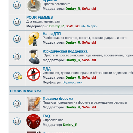
Курилка
Просто поговорить
Модераторы:
Dmitry_R
,
SoVa
,
skl
POUR FEMMES
Для наших милых дам
Модераторы:
Dmitry_R
,
SoVa
,
skl
,
иNOмарки
Наши ДТП
Разбор наших полетов, советы, рекомендации... и фото
Модераторы:
Dmitry_R
,
SoVa
,
skl
Юридическая поддержка
Юристы и просто знающие подскажите, посоветуйте, порек
Модераторы:
Dmitry_R
,
SoVa
,
skl
ПДД
изменения, дополнения, права и обязанности водителя, о
Модераторы:
Dmitry_R
,
SoVa
,
skl
Подфорум:
Видеоролики
ПРАВИЛА ФОРУМА
Правила форума
Правила поведения на форуме и размещения рекламы
Модераторы:
Dmitry_R
,
SoVa
,
skl
FAQ
Спросите нас.
Модератор:
Dmitry_R