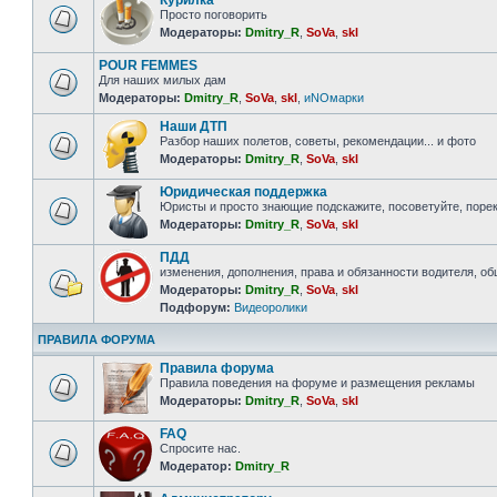
Курилка
Просто поговорить
Модераторы:
Dmitry_R
,
SoVa
,
skl
POUR FEMMES
Для наших милых дам
Модераторы:
Dmitry_R
,
SoVa
,
skl
,
иNOмарки
Наши ДТП
Разбор наших полетов, советы, рекомендации... и фото
Модераторы:
Dmitry_R
,
SoVa
,
skl
Юридическая поддержка
Юристы и просто знающие подскажите, посоветуйте, порек
Модераторы:
Dmitry_R
,
SoVa
,
skl
ПДД
изменения, дополнения, права и обязанности водителя, о
Модераторы:
Dmitry_R
,
SoVa
,
skl
Подфорум:
Видеоролики
ПРАВИЛА ФОРУМА
Правила форума
Правила поведения на форуме и размещения рекламы
Модераторы:
Dmitry_R
,
SoVa
,
skl
FAQ
Спросите нас.
Модератор:
Dmitry_R