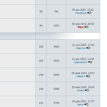
05 авг 2021, 12:51
56
791
VseStoua
29 апр 2019, 20:55
64
1252
Юра
21 сен 2025, 17:50
220
4663
Одесса
21 авг 2022, 12:48
153
3433
regenwurm
06 фев 2024, 14:07
236
3403
=aleks=
19 июн 2020, 18:54
149
2589
smart
20 дек 2021, 17:37
131
3750
виха