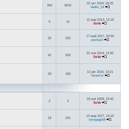
01 окт 2024, 18:25
354
8242
Vadim_24
11 мар 2013, 12:19
5
31
SoVa
17 май 2017, 20:59
26
532
pasha14
01 ноя 2014, 12:00
42
554
SoVa
13 авг 2016, 13:21
28
208
TarasFor
18 ноя 2009, 19:40
2
2
SoVa
15 мар 2017, 16:19
18
201
seregagp69