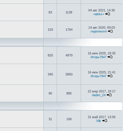
04 авг 2021, 14:35
83
1138
=aleks=
14 авг 2020, 09:03
103
1764
regenwurm
16 июн 2025, 18:35
825
4979
Игорь7947
16 июн 2025, 21:41
340
5850
Игорь7947
22 мар 2017, 18:17
90
885
Vadim_24
31 май 2017, 13:56
31
106
Vilk