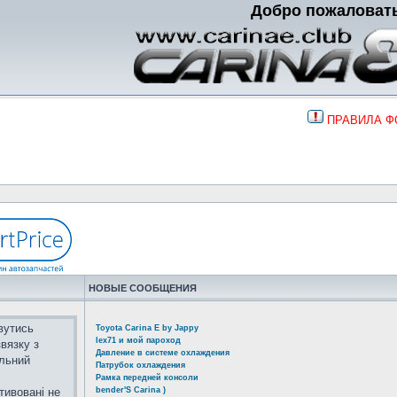
Добро пожаловат
ПРАВИЛА 
НОВЫЕ СООБЩЕНИЯ
вутись
Toyota Carina E by Jappy
lex71 и мой пароход
вязку з
Давление в системе охлаждения
альний
Патрубок охлаждения
Рамка передней консоли
тивовані не
bender'S Carina )