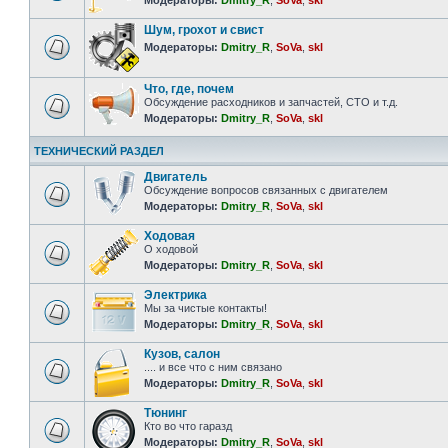
Модераторы:
Dmitry_R
,
SoVa
,
skl
Шум, грохот и свист
Модераторы:
Dmitry_R
,
SoVa
,
skl
Что, где, почем
Обсуждение расходников и запчастей, СТО и т.д.
Модераторы:
Dmitry_R
,
SoVa
,
skl
ТЕХНИЧЕСКИЙ РАЗДЕЛ
Двигатель
Обсуждение вопросов связанных с двигателем
Модераторы:
Dmitry_R
,
SoVa
,
skl
Ходовая
О ходовой
Модераторы:
Dmitry_R
,
SoVa
,
skl
Электрика
Мы за чистые контакты!
Модераторы:
Dmitry_R
,
SoVa
,
skl
Кузов, салон
.... и все что с ним связано
Модераторы:
Dmitry_R
,
SoVa
,
skl
Тюнинг
Кто во что гаразд
Модераторы:
Dmitry_R
,
SoVa
,
skl