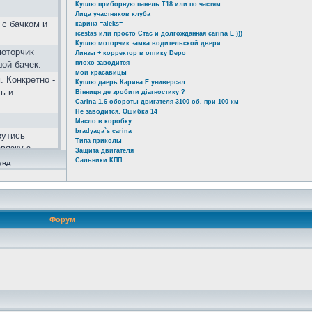
Куплю приборную панель Т18 или по частям
Лица участников клуба
 с бачком и
карина =aleks=
icestas или просто Стас и долгожданная carina E )))
Куплю моторчик замка водительской двери
моторчик
Линзы + корректор в оптику Depo
шой бачек.
плохо заводится
мои красавицы
. Конкретно -
Куплю даерь Карина Е универсал
ь и
Вінниця де зробити діагностику ?
Carina 1.6 обороты двигателя 3100 об. при 100 км
Не заводится. Ошибка 14
Масло в коробку
bradyaga`s carina
вутись
Типа приколы
вязку з
Защита двигателя
альний
Сальники КПП
унд
тивовані не
 zA&lang=ru
Форум
ь!!! 2 года
ой...