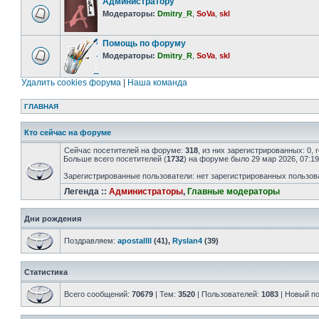
Администратору
Модераторы:
Dmitry_R
,
SoVa
,
skl
Помощь по форуму
Модераторы:
Dmitry_R
,
SoVa
,
skl
Удалить cookies форума
|
Наша команда
ГЛАВНАЯ
Кто сейчас на форуме
Сейчас посетителей на форуме:
318
, из них зарегистрированных: 0,
Больше всего посетителей (
1732
) на форуме было 29 мар 2026, 07:19
Зарегистрированные пользователи: нет зарегистрированных пользов
Легенда ::
Администраторы
,
Главные модераторы
Дни рождения
Поздравляем:
apostallll
(41),
Ryslan4
(39)
Статистика
Всего сообщений:
70679
| Тем:
3520
| Пользователей:
1083
| Новый п