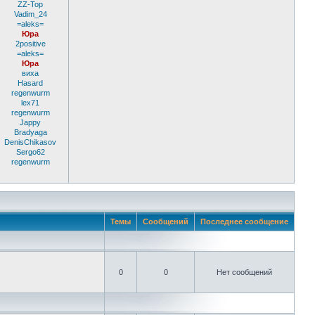
ZZ-Top
Vadim_24
=aleks=
Юра
2positive
=aleks=
Юра
виха
Hasard
regenwurm
lex71
regenwurm
Jappy
Bradyaga
DenisChikasov
Sergo62
regenwurm
Темы
Сообщений
Последнее сообщение
0
0
Нет сообщений