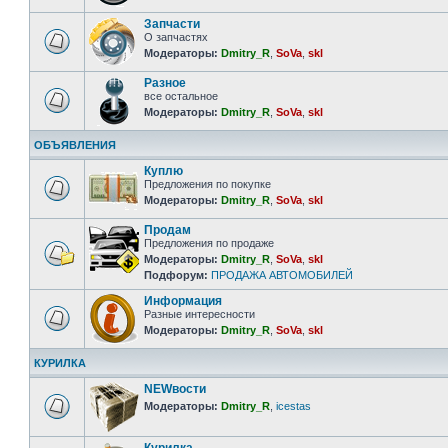
Запчасти
О запчастях
Модераторы:
Dmitry_R
,
SoVa
,
skl
Разное
все остальное
Модераторы:
Dmitry_R
,
SoVa
,
skl
ОБЪЯВЛЕНИЯ
Куплю
Предложения по покупке
Модераторы:
Dmitry_R
,
SoVa
,
skl
Продам
Предложения по продаже
Модераторы:
Dmitry_R
,
SoVa
,
skl
Подфорум:
ПРОДАЖА АВТОМОБИЛЕЙ
Информация
Разные интересности
Модераторы:
Dmitry_R
,
SoVa
,
skl
КУРИЛКА
NEWвости
Модераторы:
Dmitry_R
,
icestas