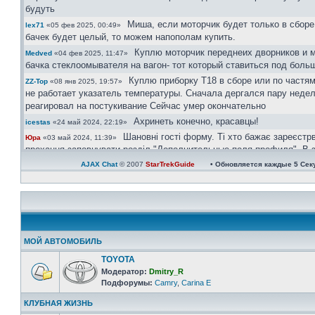
будуть
Миша, если моторчик будет только в сборе
lex71
«05 фев 2025, 00:49»
бачек будет целый, то можем напополам купить.
Куплю моторчик переднеих дворников и 
Medved
«04 фев 2025, 11:47»
бачка стеклоомывателя на вагон- тот который ставиться под боль
Куплю приборку Т18 в сборе или по частям
ZZ-Top
«08 янв 2025, 19:57»
не работает указатель температуры. Сначала дергался пару недел
реагировал на постукивание Сейчас умер окончательно
Ахринеть конечно, красавцы!
icestas
«24 май 2024, 22:19»
Шановні гості форму. Ті хто бажає зареєстр
Юра
«03 май 2024, 11:39»
прохання заповнувати розділ "Дополнительные поля профиля". В з
великим обємом ботів, так можливо буде ідентифікувати чи ви ре
AJAX Chat
© 2007
StarTrekGuide
• Обновляется каждые
5
Сек
користувач чи бот.
Користувачі в яких не вказана марка і модел авто та рік випуску ак
будуть.
https://invite.viber.com/?g2=AQAtPOOoAP ...
Юра
«08 апр 2024, 21:08»
велкам)))
Юра
«08 апр 2024, 21:06»
МОЙ АВТОМОБИЛЬ
Зараз всі у групі вайбер
Юра
«08 апр 2024, 21:06»
TOYOTA
Ау люди! Наверно кариноводов не осталос
Одесса
«07 апр 2024, 21:31»
Модератор:
Dmitry_R
тишина
Подфорумы:
Camry
,
Carina E
Актуально...
сергей30
«01 ноя 2022, 22:41»
КЛУБНАЯ ЖИЗНЬ
Ищу ковролин хетчбек, с одной перемычк
сергей30
«04 окт 2022, 16:49»