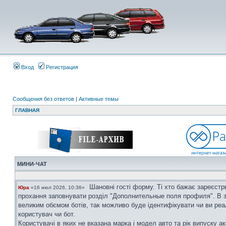
Вход
Регистрация
Сообщения без ответов
|
Активные темы
ГЛАВНАЯ
МИНИ-ЧАТ
Шановні гості форму. Ті хто бажає зареєстр
Юра
«16 июл 2026, 10:36»
прохання заповнувати розділ "Дополнительные поля профиля". В з
великим обємом ботів, так можливо буде ідентифікувати чи ви ре
користувач чи бот.
Користувачі в яких не вказана марка і модел авто та рік випуску ак