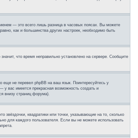
еменем — это всего лишь разница в часовых поясах. Вы можете
 равно, как и большинства других настроек, необходимо быть
о значит, что время неправильно установлено на сервере. Сообщите
то еще не перевел phpBB на ваш язык. Поинтересуйтесь у
 — у вас имеется прекрасная возможность создать и
я внизу страниц форума).
то звёздочки, квадратики или точки, указывающие на то, сколько
льно для каждого пользователя. Если вы не можете использовать
апрета.