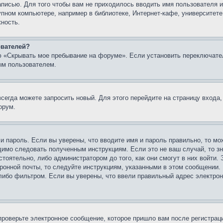
записью. Для того чтобы вам не приходилось вводить имя пользователя
упном компьютере, например в библиотеке, Интернет-кафе, университете
жность.
ователей?
ю «Скрывать мое пребывание на форуме». Если установить переключате
ым пользователем.
всегда можете запросить новый. Для этого перейдите на страницу входа
орум.
 и пароль. Если вы уверены, что вводите имя и пароль правильно, то м
одимо следовать полученным инструкциям. Если это не ваш случай, то зн
тоятельно, либо администратором до того, как они смогут в них войти.
ронной почты, то следуйте инструкциям, указанными в этом сообщении.
либо фильтром. Если вы уверены, что ввели правильный адрес электронн
проверьте электронное сообщение, которое пришло вам после регистрац