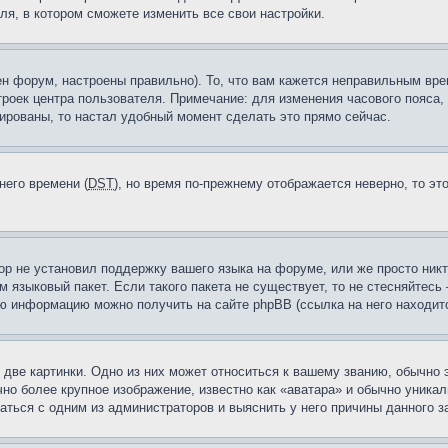
ля, в котором сможете изменить все свои настройки.
н форум, настроены правильно). То, что вам кажется неправильным вр
троек центра пользователя. Примечание: для изменения часового пояса,
ированы, то настал удобный момент сделать это прямо сейчас.
него времени (
DST
), но время по-прежнему отображается неверно, то эт
ор не установил поддержку вашего языка на форуме, или же просто ник
м языковый пакет. Если такого пакета не существует, то не стесняйтесь
ю информацию можно получить на сайте phpBB (ссылка на него находитс
две картинки. Одно из них может относиться к вашему званию, обычно э
но более крупное изображение, известно как «аватара» и обычно уника
аться с одним из администраторов и выяснить у него причины данного з