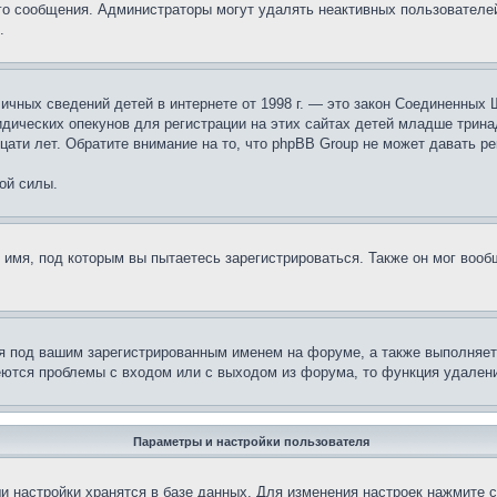
ого сообщения. Администраторы могут удалять неактивных пользователе
.
те личных сведений детей в интернете от 1998 г. — это закон Соединенн
дических опекунов для регистрации на этих сайтах детей младше тринад
ати лет. Обратите внимание на то, что phpBB Group не может давать р
ой силы.
 имя, под которым вы пытаетесь зарегистрироваться. Также он мог воо
я под вашим зарегистрированным именем на форуме, а также выполняет 
еются проблемы с входом или с выходом из форума, то функция удалени
Параметры и настройки пользователя
и настройки хранятся в базе данных. Для изменения настроек нажмите 