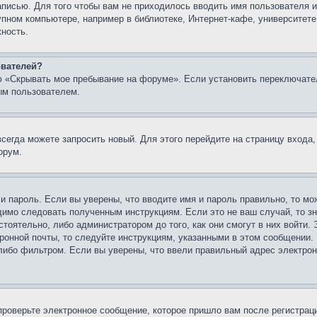
записью. Для того чтобы вам не приходилось вводить имя пользователя
упном компьютере, например в библиотеке, Интернет-кафе, университете
жность.
ователей?
ю «Скрывать мое пребывание на форуме». Если установить переключате
ым пользователем.
всегда можете запросить новый. Для этого перейдите на страницу входа
орум.
 и пароль. Если вы уверены, что вводите имя и пароль правильно, то м
одимо следовать полученным инструкциям. Если это не ваш случай, то зн
тоятельно, либо администратором до того, как они смогут в них войти.
ронной почты, то следуйте инструкциям, указанными в этом сообщении.
либо фильтром. Если вы уверены, что ввели правильный адрес электронн
проверьте электронное сообщение, которое пришло вам после регистрац