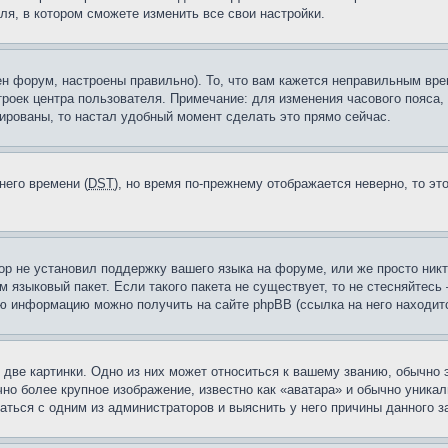
ля, в котором сможете изменить все свои настройки.
н форум, настроены правильно). То, что вам кажется неправильным вр
троек центра пользователя. Примечание: для изменения часового пояса,
ированы, то настал удобный момент сделать это прямо сейчас.
него времени (
DST
), но время по-прежнему отображается неверно, то эт
ор не установил поддержку вашего языка на форуме, или же просто ник
м языковый пакет. Если такого пакета не существует, то не стесняйтесь
ю информацию можно получить на сайте phpBB (ссылка на него находитс
две картинки. Одно из них может относиться к вашему званию, обычно э
но более крупное изображение, известно как «аватара» и обычно уника
аться с одним из администраторов и выяснить у него причины данного з