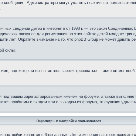
ого сообщения. Администраторы могут удалять неактивных пользователе
.
те личных сведений детей в интернете от 1998 г. — это закон Соединенн
дических опекунов для регистрации на этих сайтах детей младше тринад
ати лет. Обратите внимание на то, что phpBB Group не может давать р
ой силы.
 имя, под которым вы пытаетесь зарегистрироваться. Также он мог воо
я под вашим зарегистрированным именем на форуме, а также выполняет 
еются проблемы с входом или с выходом из форума, то функция удалени
Параметры и настройки пользователя
и настройки хранятся в базе данных. Для изменения настроек нажмите 