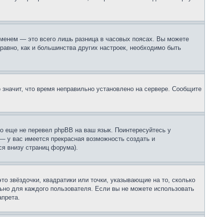
еменем — это всего лишь разница в часовых поясах. Вы можете
 равно, как и большинства других настроек, необходимо быть
о значит, что время неправильно установлено на сервере. Сообщите
то еще не перевел phpBB на ваш язык. Поинтересуйтесь у
 — у вас имеется прекрасная возможность создать и
я внизу страниц форума).
то звёздочки, квадратики или точки, указывающие на то, сколько
льно для каждого пользователя. Если вы не можете использовать
апрета.