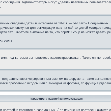
ого сообщения. Администраторы могут удалять неактивных пользователе
.
те личных сведений детей в интернете от 1998 г. — это закон Соединенн
дических опекунов для регистрации на этих сайтах детей младше тринад
ати лет. Обратите внимание на то, что phpBB Group не может давать р
ой силы.
 имя, под которым вы пытаетесь зарегистрироваться. Также он мог воо
я под вашим зарегистрированным именем на форуме, а также выполняет 
еются проблемы с входом или с выходом из форума, то функция удалени
Параметры и настройки пользователя
и настройки хранятся в базе данных. Для изменения настроек нажмите 