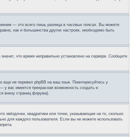
еменем — это всего лишь разница в часовых поясах. Вы можете
 равно, как и большинства других настроек, необходимо быть
о значит, что время неправильно установлено на сервере. Сообщите
то еще не перевел phpBB на ваш язык. Поинтересуйтесь у
 — у вас имеется прекрасная возможность создать и
я внизу страниц форума).
то звёздочки, квадратики или точки, указывающие на то, сколько
льно для каждого пользователя. Если вы не можете использовать
апрета.