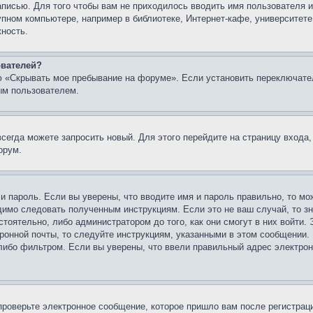
записью. Для того чтобы вам не приходилось вводить имя пользователя
упном компьютере, например в библиотеке, Интернет-кафе, университете
жность.
ователей?
ю «Скрывать мое пребывание на форуме». Если установить переключате
ым пользователем.
всегда можете запросить новый. Для этого перейдите на страницу входа
орум.
 и пароль. Если вы уверены, что вводите имя и пароль правильно, то м
одимо следовать полученным инструкциям. Если это не ваш случай, то зн
тоятельно, либо администратором до того, как они смогут в них войти.
ронной почты, то следуйте инструкциям, указанными в этом сообщении.
либо фильтром. Если вы уверены, что ввели правильный адрес электронн
проверьте электронное сообщение, которое пришло вам после регистрац