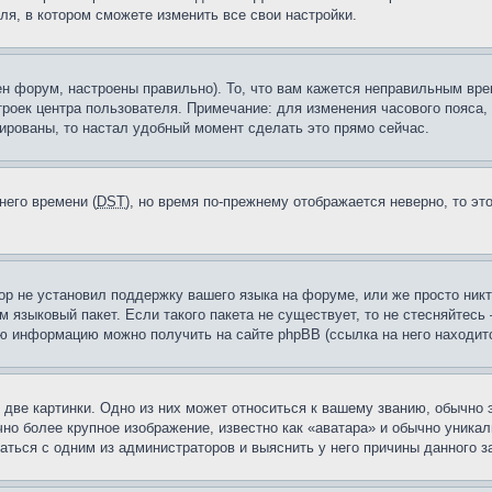
ля, в котором сможете изменить все свои настройки.
н форум, настроены правильно). То, что вам кажется неправильным вр
троек центра пользователя. Примечание: для изменения часового пояса,
ированы, то настал удобный момент сделать это прямо сейчас.
него времени (
DST
), но время по-прежнему отображается неверно, то эт
ор не установил поддержку вашего языка на форуме, или же просто ник
м языковый пакет. Если такого пакета не существует, то не стесняйтесь
ю информацию можно получить на сайте phpBB (ссылка на него находитс
две картинки. Одно из них может относиться к вашему званию, обычно э
но более крупное изображение, известно как «аватара» и обычно уника
аться с одним из администраторов и выяснить у него причины данного з