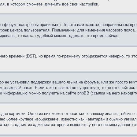
ля, в котором сможете изменить все свои настройки.
н форум, настроены правильно). То, что вам кажется неправильным вр
троек центра пользователя. Примечание: для изменения часового пояса,
ированы, то настал удобный момент сделать это прямо сейчас.
него времени (
DST
), но время по-прежнему отображается неверно, то эт
ор не установил поддержку вашего языка на форуме, или же просто ник
м языковый пакет. Если такого пакета не существует, то не стесняйтесь
ю информацию можно получить на сайте phpBB (ссылка на него находитс
две картинки. Одно из них может относиться к вашему званию, обычно э
но более крупное изображение, известно как «аватара» и обычно уника
аться с одним из администраторов и выяснить у него причины данного з