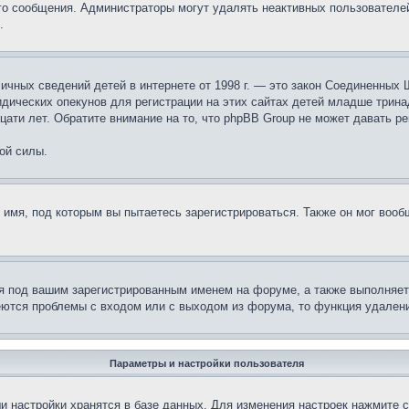
ого сообщения. Администраторы могут удалять неактивных пользователе
.
те личных сведений детей в интернете от 1998 г. — это закон Соединенн
дических опекунов для регистрации на этих сайтах детей младше тринад
ати лет. Обратите внимание на то, что phpBB Group не может давать р
ой силы.
 имя, под которым вы пытаетесь зарегистрироваться. Также он мог воо
я под вашим зарегистрированным именем на форуме, а также выполняет 
еются проблемы с входом или с выходом из форума, то функция удалени
Параметры и настройки пользователя
и настройки хранятся в базе данных. Для изменения настроек нажмите 