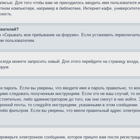
записью. Для того чтобы вам не приходилось вводить имя пользователя
упном компьютере, например в библиотеке, Интернет-кафе, университете
жность.
ователей?
ю «Скрывать мое пребывание на форуме». Если установить переключате
ым пользователем.
всегда можете запросить новый. Для этого перейдите на страницу входа
орум.
 и пароль. Если вы уверены, что вводите имя и пароль правильно, то м
одимо следовать полученным инструкциям. Если это не ваш случай, то зн
тоятельно, либо администратором до того, как они смогут в них войти.
ронной почты, то следуйте инструкциям, указанными в этом сообщении.
либо фильтром. Если вы уверены, что ввели правильный адрес электронн
проверьте электронное сообщение, которое пришло вам после регистрац