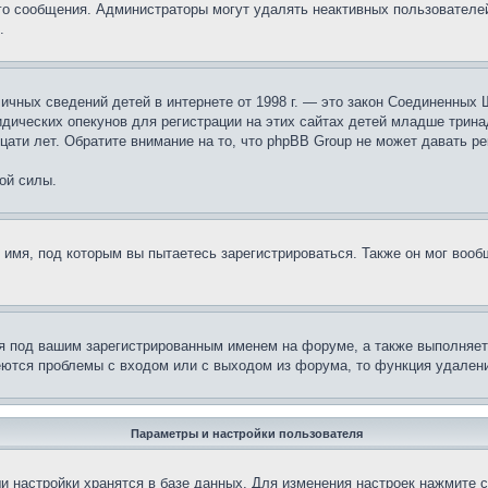
ого сообщения. Администраторы могут удалять неактивных пользователе
.
те личных сведений детей в интернете от 1998 г. — это закон Соединенн
дических опекунов для регистрации на этих сайтах детей младше тринад
ати лет. Обратите внимание на то, что phpBB Group не может давать р
ой силы.
 имя, под которым вы пытаетесь зарегистрироваться. Также он мог воо
я под вашим зарегистрированным именем на форуме, а также выполняет 
еются проблемы с входом или с выходом из форума, то функция удалени
Параметры и настройки пользователя
и настройки хранятся в базе данных. Для изменения настроек нажмите 