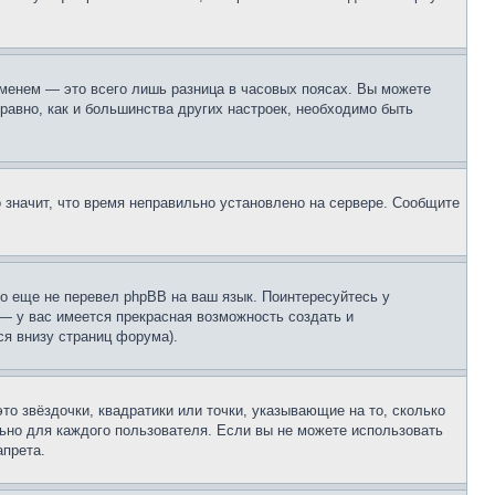
еменем — это всего лишь разница в часовых поясах. Вы можете
 равно, как и большинства других настроек, необходимо быть
о значит, что время неправильно установлено на сервере. Сообщите
то еще не перевел phpBB на ваш язык. Поинтересуйтесь у
 — у вас имеется прекрасная возможность создать и
я внизу страниц форума).
то звёздочки, квадратики или точки, указывающие на то, сколько
льно для каждого пользователя. Если вы не можете использовать
апрета.