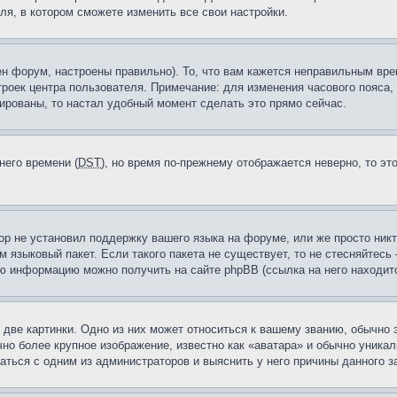
ля, в котором сможете изменить все свои настройки.
н форум, настроены правильно). То, что вам кажется неправильным вр
троек центра пользователя. Примечание: для изменения часового пояса,
ированы, то настал удобный момент сделать это прямо сейчас.
него времени (
DST
), но время по-прежнему отображается неверно, то эт
ор не установил поддержку вашего языка на форуме, или же просто ник
м языковый пакет. Если такого пакета не существует, то не стесняйтесь
ю информацию можно получить на сайте phpBB (ссылка на него находитс
две картинки. Одно из них может относиться к вашему званию, обычно э
но более крупное изображение, известно как «аватара» и обычно уника
аться с одним из администраторов и выяснить у него причины данного з