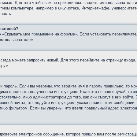
записью. Для того чтобы вам не приходилось вводить имя пользователя
упном компьютере, например в библиотеке, Интернет-кафе, университете
жность.
ователей?
ю «Скрывать мое пребывание на форуме». Если установить переключате
ым пользователем.
всегда можете запросить новый. Для этого перейдите на страницу входа
орум.
 и пароль. Если вы уверены, что вводите имя и пароль правильно, то м
одимо следовать полученным инструкциям. Если это не ваш случай, то зн
тоятельно, либо администратором до того, как они смогут в них войти.
ронной почты, то следуйте инструкциям, указанными в этом сообщении.
либо фильтром. Если вы уверены, что ввели правильный адрес электронн
проверьте электронное сообщение, которое пришло вам после регистрац