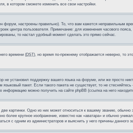
ля, в котором сможете изменить все свои настройки.
н форум, настроены правильно). То, что вам кажется неправильным вр
троек центра пользователя. Примечание: для изменения часового пояса,
ированы, то настал удобный момент сделать это прямо сейчас.
него времени (
DST
), но время по-прежнему отображается неверно, то эт
ор не установил поддержку вашего языка на форуме, или же просто ник
м языковый пакет. Если такого пакета не существует, то не стесняйтесь
ю информацию можно получить на сайте phpBB (ссылка на него находитс
две картинки. Одно из них может относиться к вашему званию, обычно э
но более крупное изображение, известно как «аватара» и обычно уника
аться с одним из администраторов и выяснить у него причины данного з