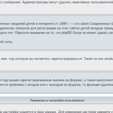
ого сообщения. Администраторы могут удалять неактивных пользователе
.
те личных сведений детей в интернете от 1998 г. — это закон Соединенн
дических опекунов для регистрации на этих сайтах детей младше тринад
ати лет. Обратите внимание на то, что phpBB Group не может давать р
ой силы.
 имя, под которым вы пытаетесь зарегистрироваться. Также он мог воо
я под вашим зарегистрированным именем на форуме, а также выполняет 
еются проблемы с входом или с выходом из форума, то функция удалени
Параметры и настройки пользователя
и настройки хранятся в базе данных. Для изменения настроек нажмите 