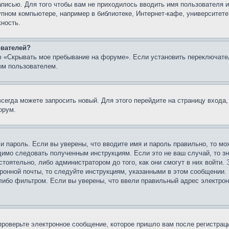
записью. Для того чтобы вам не приходилось вводить имя пользователя
упном компьютере, например в библиотеке, Интернет-кафе, университете
жность.
ователей?
ю «Скрывать мое пребывание на форуме». Если установить переключате
ым пользователем.
всегда можете запросить новый. Для этого перейдите на страницу входа
орум.
 и пароль. Если вы уверены, что вводите имя и пароль правильно, то м
одимо следовать полученным инструкциям. Если это не ваш случай, то зн
тоятельно, либо администратором до того, как они смогут в них войти.
ронной почты, то следуйте инструкциям, указанными в этом сообщении.
либо фильтром. Если вы уверены, что ввели правильный адрес электронн
проверьте электронное сообщение, которое пришло вам после регистрац