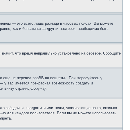
еменем — это всего лишь разница в часовых поясах. Вы можете
 равно, как и большинства других настроек, необходимо быть
о значит, что время неправильно установлено на сервере. Сообщите
то еще не перевел phpBB на ваш язык. Поинтересуйтесь у
 — у вас имеется прекрасная возможность создать и
я внизу страниц форума).
то звёздочки, квадратики или точки, указывающие на то, сколько
льно для каждого пользователя. Если вы не можете использовать
апрета.