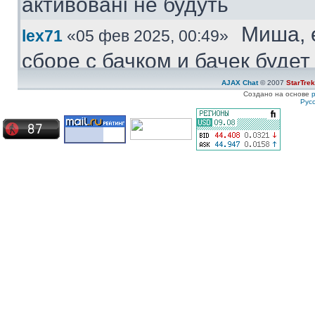
активовані не будуть
Миша, 
lex71
«05 фев 2025, 00:49»
сборе с бачком и бачек буде
купить.
AJAX Chat
© 2007
StarTre
Создано на основе
Рус
Куплю
Medved
«04 фев 2025, 11:47»
моторчик бачка стеклоомыват
ставиться под большой бачек
Куплю 
ZZ-Top
«08 янв 2025, 19:57»
частям. Конкретно - не рабо
Сначала дергался пару недел
Сейчас умер окончательно
Ахрин
icestas
«24 май 2024, 22:19»