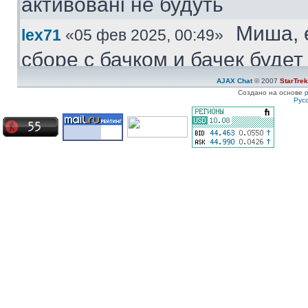
активовані не будуть
Миша, 
lex71
«05 фев 2025, 00:49»
сборе с бачком и бачек буде
купить.
AJAX Chat
© 2007
StarTre
Создано на основе
Рус
Куплю
Medved
«04 фев 2025, 11:47»
моторчик бачка стеклоомыват
ставиться под большой бачек
Куплю 
ZZ-Top
«08 янв 2025, 19:57»
частям. Конкретно - не рабо
Сначала дергался пару недел
Сейчас умер окончательно
Ахрин
icestas
«24 май 2024, 22:19»