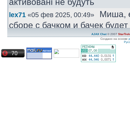
активовані не будуть
Миша, 
lex71
«05 фев 2025, 00:49»
сборе с бачком и бачек буде
купить.
AJAX Chat
© 2007
StarTre
Создано на основе
Рус
Куплю
Medved
«04 фев 2025, 11:47»
моторчик бачка стеклоомыват
ставиться под большой бачек
Куплю 
ZZ-Top
«08 янв 2025, 19:57»
частям. Конкретно - не рабо
Сначала дергался пару недел
Сейчас умер окончательно
Ахрин
icestas
«24 май 2024, 22:19»