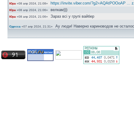
https://invite.viber.com/?g2=AQAtPOOoAP ... 
Юра
«08 апр 2024, 21:08»
велкам)))
Юра
«08 апр 2024, 21:06»
Зараз всі у групі вайбер
Юра
«08 апр 2024, 21:06»
Ау люди! Наверно кариноводов не осталос
Одесса
«07 апр 2024, 21:31»
Актуально...
сергей30
«01 ноя 2022, 22:41»
Ищу ковролин хетчбек, с одной перемычко
сергей30
«04 окт 2022, 16:49»
Датчик АБС правая перед
Bradyaga
«06 май 2022, 07:10»
Какая сторона?
сергей30
«30 апр 2022, 10:40»
Frenkit норм
Юра
«30 апр 2022, 10:31»
из доступного щас предлагают только Fre
Bradyaga
«29 апр 2022, 21:12»
Сергей а номерок датчика есть?
Bradyaga
«29 апр 2022, 21:12»
Поршенёк можно любой, хоть фебест, а ре
сергей30
«29 апр 2022, 20:23»
Брал недавно japancars датчик 600 грн. 
сергей30
«29 апр 2022, 20:22»
новый дороговато будет
Юра
«29 апр 2022, 10:14»
Блин, ещё и датчик абс сломался ((( шо 
Bradyaga
«28 апр 2022, 20:49»
Всем привет, подскажите что лучше сдел
Bradyaga
«26 апр 2022, 21:05»
неизвестные мне фирмы
Хотя мозги наши абсолютно ремонтно-приго
Юра
«28 мар 2022, 11:29»
Bradyaga это понятно, вот только при вскрыт
Юра
«28 мар 2022, 11:29»
Так мозги не выкидывай, можно ж отремо
Bradyaga
«27 мар 2022, 23:02»