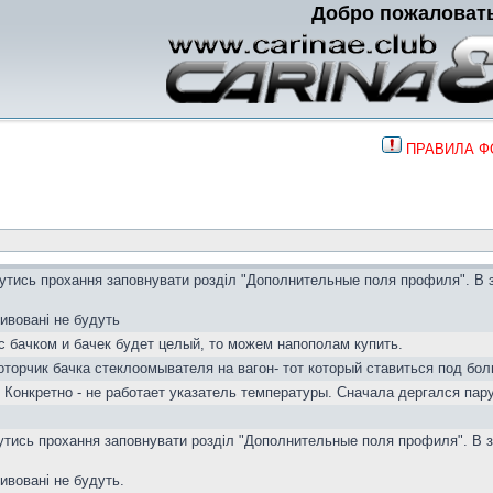
Добро пожаловат
ПРАВИЛА 
вутись прохання заповнувати розділ "Дополнительные поля профиля". В 
тивовані не будуть
с бачком и бачек будет целый, то можем напополам купить.
торчик бачка стеклоомывателя на вагон- тот который ставиться под бол
 Конкретно - не работает указатель температуры. Сначала дергался пар
вутись прохання заповнувати розділ "Дополнительные поля профиля". В з
тивовані не будуть.