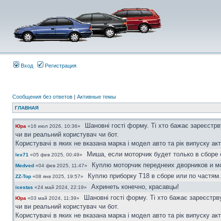
Вход
Регистрация
Сообщения без ответов
|
Активные темы
ГЛАВНАЯ
Шановні гості форму. Ті хто бажає зареєстр
Юра
«16 июл 2026, 10:36»
чи ви реальний користувач чи бот.
Користувачі в яких не вказана марка і модел авто та рік випуску ак
Миша, если моторчик будет только в сборе 
lex71
«05 фев 2025, 00:49»
Куплю моторчик переднеих дворников и мо
Medved
«04 фев 2025, 11:47»
Куплю приборку Т18 в сборе или по частям.
ZZ-Top
«08 янв 2025, 19:57»
Ахринеть конечно, красавцы!
icestas
«24 май 2024, 22:19»
Шановні гості форму. Ті хто бажає зареєстр
Юра
«03 май 2024, 11:39»
чи ви реальний користувач чи бот.
Користувачі в яких не вказана марка і модел авто та рік випуску ак