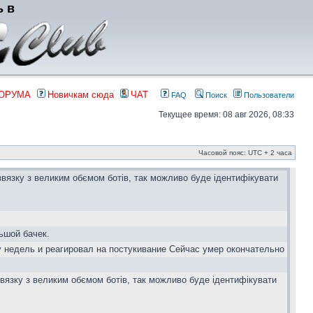
ь в
ФОРУМА
Новичкам сюда
ЧАТ
FAQ
Поиск
Пользователи
Текущее время: 08 авг 2026, 08:33
Часовой пояс: UTC + 2 часа
звязку з великим обємом ботів, так можливо буде ідентифікувати
ьшой бачек.
у недель и реагировал на постукивание Сейчас умер окончательно
вязку з великим обємом ботів, так можливо буде ідентифікувати