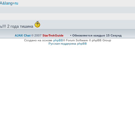
zA&lang=ru
ь!!! 2 года тишина
AJAX Chat
© 2007
StarTrekGuide
• Обновляется каждые
15
Секунд
й...
Создано на основе
phpBB
® Forum Software © phpBB Group
Русская поддержка phpBB
nkit и Autofren
зинки ерт. Ставил себе, ходит нормально...
Работает нормально.
делать?Новый или на разборке искать?тут у нас кто-то был с разборки? 
ать, подклинивает суппорт передний, говорят поменять поршень и резинк
дные
ии ЭБУ и осмотре - на глаз, конденсаторы в норме. Вопрос как найти не
нтить, найти грамотных ребят, те и починят