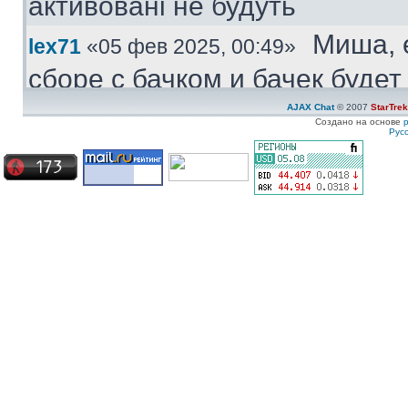
активовані не будуть
Миша, 
lex71
«05 фев 2025, 00:49»
сборе с бачком и бачек буде
купить.
AJAX Chat
© 2007
StarTre
Создано на основе
Рус
Куплю
Medved
«04 фев 2025, 11:47»
моторчик бачка стеклоомыват
ставиться под большой бачек
Куплю 
ZZ-Top
«08 янв 2025, 19:57»
частям. Конкретно - не рабо
Сначала дергался пару недел
Сейчас умер окончательно
Ахрин
icestas
«24 май 2024, 22:19»