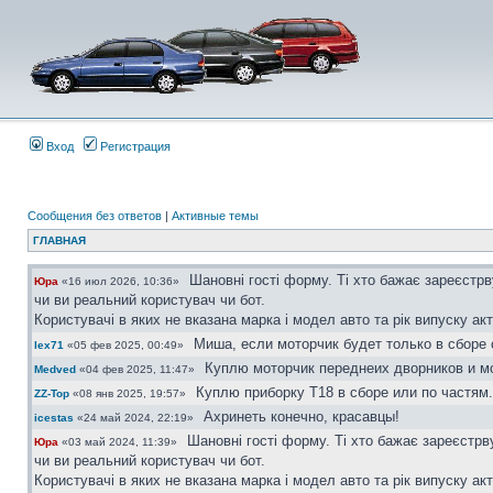
Вход
Регистрация
Сообщения без ответов
|
Активные темы
ГЛАВНАЯ
Шановні гості форму. Ті хто бажає зареєстр
Юра
«16 июл 2026, 10:36»
чи ви реальний користувач чи бот.
Користувачі в яких не вказана марка і модел авто та рік випуску ак
Миша, если моторчик будет только в сборе 
lex71
«05 фев 2025, 00:49»
Куплю моторчик переднеих дворников и мо
Medved
«04 фев 2025, 11:47»
Куплю приборку Т18 в сборе или по частям.
ZZ-Top
«08 янв 2025, 19:57»
Ахринеть конечно, красавцы!
icestas
«24 май 2024, 22:19»
Шановні гості форму. Ті хто бажає зареєстр
Юра
«03 май 2024, 11:39»
чи ви реальний користувач чи бот.
Користувачі в яких не вказана марка і модел авто та рік випуску ак