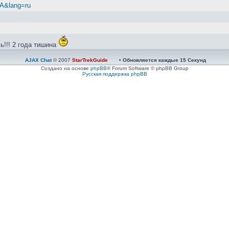
zA&lang=ru
ь!!! 2 года тишина
AJAX Chat
© 2007
StarTrekGuide
• Обновляется каждые
15
Секунд
й...
Создано на основе
phpBB
® Forum Software © phpBB Group
Русская поддержка phpBB
nkit и Autofren
зинки ерт. Ставил себе, ходит нормально...
Работает нормально.
делать?Новый или на разборке искать?тут у нас кто-то был с разборки? 
ать, подклинивает суппорт передний, говорят поменять поршень и резинк
дные
ии ЭБУ и осмотре - на глаз, конденсаторы в норме. Вопрос как найти не
нтить, найти грамотных ребят, те и починят