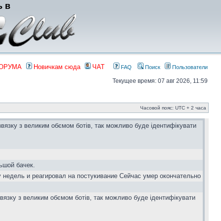
ь в
ФОРУМА
Новичкам сюда
ЧАТ
FAQ
Поиск
Пользователи
Текущее время: 07 авг 2026, 11:59
Часовой пояс: UTC + 2 часа
звязку з великим обємом ботів, так можливо буде ідентифікувати
ьшой бачек.
у недель и реагировал на постукивание Сейчас умер окончательно
вязку з великим обємом ботів, так можливо буде ідентифікувати