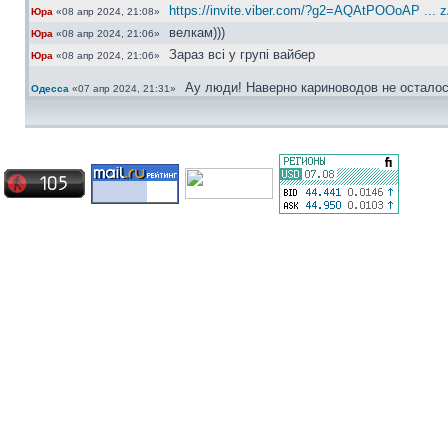
https://invite.viber.com/?g2=AQAtPOOoAP ... 
Юра
«08 апр 2024, 21:08»
велкам)))
Юра
«08 апр 2024, 21:06»
Зараз всі у групі вайбер
Юра
«08 апр 2024, 21:06»
Ау люди! Наверно кариноводов не осталос
Одесса
«07 апр 2024, 21:31»
Актуально...
сергей30
«01 ноя 2022, 22:41»
Ищу ковролин хетчбек, с одной перемычко
сергей30
«04 окт 2022, 16:49»
Датчик АБС правая перед
Bradyaga
«06 май 2022, 07:10»
Какая сторона?
сергей30
«30 апр 2022, 10:40»
Frenkit норм
Юра
«30 апр 2022, 10:31»
из доступного щас предлагают только Fre
Bradyaga
«29 апр 2022, 21:12»
Сергей а номерок датчика есть?
Bradyaga
«29 апр 2022, 21:12»
Поршенёк можно любой, хоть фебест, а ре
сергей30
«29 апр 2022, 20:23»
Брал недавно japancars датчик 600 грн. 
сергей30
«29 апр 2022, 20:22»
новый дороговато будет
Юра
«29 апр 2022, 10:14»
Блин, ещё и датчик абс сломался ((( шо 
Bradyaga
«28 апр 2022, 20:49»
Всем привет, подскажите что лучше сдел
Bradyaga
«26 апр 2022, 21:05»
неизвестные мне фирмы
Хотя мозги наши абсолютно ремонтно-приго
Юра
«28 мар 2022, 11:29»
Bradyaga это понятно, вот только при вскрыт
Юра
«28 мар 2022, 11:29»
Так мозги не выкидывай, можно ж отремо
Bradyaga
«27 мар 2022, 23:02»