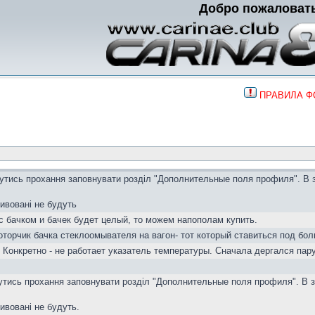
Добро пожаловат
ПРАВИЛА 
вутись прохання заповнувати розділ "Дополнительные поля профиля". В 
тивовані не будуть
с бачком и бачек будет целый, то можем напополам купить.
торчик бачка стеклоомывателя на вагон- тот который ставиться под бол
 Конкретно - не работает указатель температуры. Сначала дергался пар
вутись прохання заповнувати розділ "Дополнительные поля профиля". В з
тивовані не будуть.