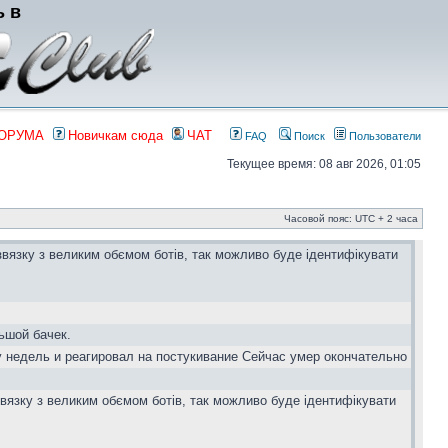
ь в
ФОРУМА
Новичкам сюда
ЧАТ
FAQ
Поиск
Пользователи
Текущее время: 08 авг 2026, 01:05
Часовой пояс: UTC + 2 часа
звязку з великим обємом ботів, так можливо буде ідентифікувати
ьшой бачек.
у недель и реагировал на постукивание Сейчас умер окончательно
вязку з великим обємом ботів, так можливо буде ідентифікувати