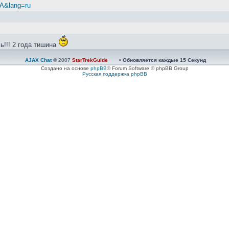
zA&lang=ru
ь!!! 2 года тишина
AJAX Chat
© 2007
StarTrekGuide
• Обновляется каждые
15
Секунд
й...
Создано на основе
phpBB
® Forum Software © phpBB Group
Русская поддержка phpBB
nkit и Autofren
зинки ерт. Ставил себе, ходит нормально...
Работает нормально.
делать?Новый или на разборке искать?тут у нас кто-то был с разборки? 
ать, подклинивает суппорт передний, говорят поменять поршень и резинк
дные
ии ЭБУ и осмотре - на глаз, конденсаторы в норме. Вопрос как найти не
нтить, найти грамотных ребят, те и починят