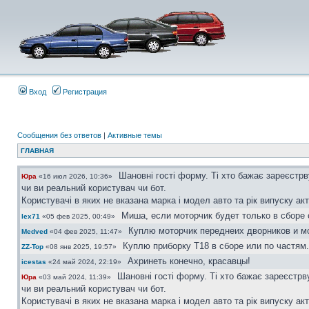
Вход
Регистрация
Сообщения без ответов
|
Активные темы
ГЛАВНАЯ
Шановні гості форму. Ті хто бажає зареєстр
Юра
«16 июл 2026, 10:36»
чи ви реальний користувач чи бот.
Користувачі в яких не вказана марка і модел авто та рік випуску ак
Миша, если моторчик будет только в сборе 
lex71
«05 фев 2025, 00:49»
Куплю моторчик переднеих дворников и мо
Medved
«04 фев 2025, 11:47»
Куплю приборку Т18 в сборе или по частям.
ZZ-Top
«08 янв 2025, 19:57»
Ахринеть конечно, красавцы!
icestas
«24 май 2024, 22:19»
Шановні гості форму. Ті хто бажає зареєстр
Юра
«03 май 2024, 11:39»
чи ви реальний користувач чи бот.
Користувачі в яких не вказана марка і модел авто та рік випуску ак