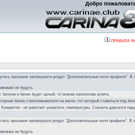
Добро пожаловат
ПРАВИЛА 
вутись прохання заповнувати розділ "Дополнительные поля профиля". В 
тивовані не будуть
с бачком и бачек будет целый, то можем напополам купить.
торчик бачка стеклоомывателя на вагон- тот который ставиться под бол
 Конкретно - не работает указатель температуры. Сначала дергался пар
вутись прохання заповнувати розділ "Дополнительные поля профиля". В з
тивовані не будуть.