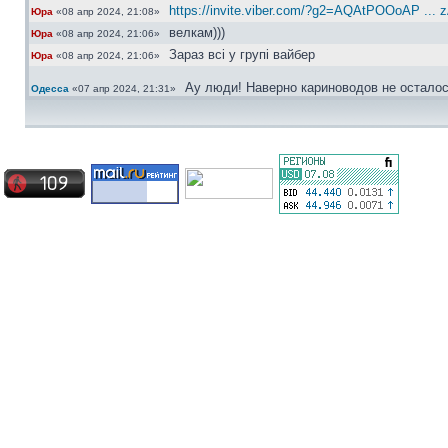
https://invite.viber.com/?g2=AQAtPOOoAP ... 
Юра
«08 апр 2024, 21:08»
велкам)))
Юра
«08 апр 2024, 21:06»
Зараз всі у групі вайбер
Юра
«08 апр 2024, 21:06»
Ау люди! Наверно кариноводов не осталос
Одесса
«07 апр 2024, 21:31»
Актуально...
сергей30
«01 ноя 2022, 22:41»
Ищу ковролин хетчбек, с одной перемычко
сергей30
«04 окт 2022, 16:49»
Датчик АБС правая перед
Bradyaga
«06 май 2022, 07:10»
Какая сторона?
сергей30
«30 апр 2022, 10:40»
Frenkit норм
Юра
«30 апр 2022, 10:31»
из доступного щас предлагают только Fre
Bradyaga
«29 апр 2022, 21:12»
Сергей а номерок датчика есть?
Bradyaga
«29 апр 2022, 21:12»
Поршенёк можно любой, хоть фебест, а ре
сергей30
«29 апр 2022, 20:23»
Брал недавно japancars датчик 600 грн. 
сергей30
«29 апр 2022, 20:22»
новый дороговато будет
Юра
«29 апр 2022, 10:14»
Блин, ещё и датчик абс сломался ((( шо 
Bradyaga
«28 апр 2022, 20:49»
Всем привет, подскажите что лучше сдел
Bradyaga
«26 апр 2022, 21:05»
неизвестные мне фирмы
Хотя мозги наши абсолютно ремонтно-приго
Юра
«28 мар 2022, 11:29»
Bradyaga это понятно, вот только при вскрыт
Юра
«28 мар 2022, 11:29»
Так мозги не выкидывай, можно ж отремо
Bradyaga
«27 мар 2022, 23:02»