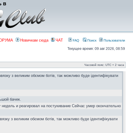
ь в
ФОРУМА
Новичкам сюда
ЧАТ
FAQ
Поиск
Пользователи
Текущее время: 09 авг 2026, 08:59
Часовой пояс: UTC + 2 часа
звязку з великим обємом ботів, так можливо буде ідентифікувати
ьшой бачек.
у недель и реагировал на постукивание Сейчас умер окончательно
вязку з великим обємом ботів, так можливо буде ідентифікувати