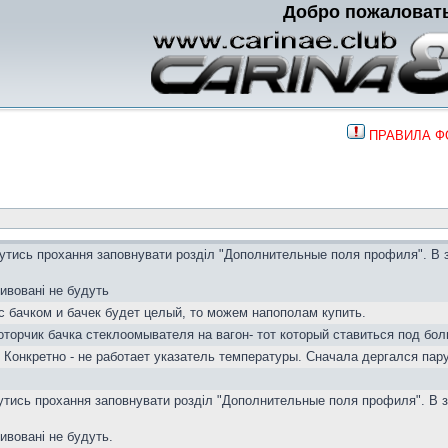
Добро пожаловат
ПРАВИЛА 
вутись прохання заповнувати розділ "Дополнительные поля профиля". В 
тивовані не будуть
с бачком и бачек будет целый, то можем напополам купить.
торчик бачка стеклоомывателя на вагон- тот который ставиться под бол
 Конкретно - не работает указатель температуры. Сначала дергался пар
вутись прохання заповнувати розділ "Дополнительные поля профиля". В з
тивовані не будуть.