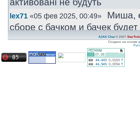
активовані не будуть
Миша, 
lex71
«05 фев 2025, 00:49»
сборе с бачком и бачек буде
купить.
AJAX Chat
© 2007
StarTre
Создано на основе
Рус
Куплю
Medved
«04 фев 2025, 11:47»
моторчик бачка стеклоомыват
ставиться под большой бачек
Куплю 
ZZ-Top
«08 янв 2025, 19:57»
частям. Конкретно - не рабо
Сначала дергался пару недел
Сейчас умер окончательно
Ахрин
icestas
«24 май 2024, 22:19»