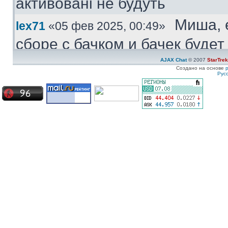
активовані не будуть
Миша, 
lex71
«05 фев 2025, 00:49»
сборе с бачком и бачек буде
купить.
AJAX Chat
© 2007
StarTre
Создано на основе
Рус
Куплю
Medved
«04 фев 2025, 11:47»
моторчик бачка стеклоомыват
ставиться под большой бачек
Куплю 
ZZ-Top
«08 янв 2025, 19:57»
частям. Конкретно - не рабо
Сначала дергался пару недел
Сейчас умер окончательно
Ахрин
icestas
«24 май 2024, 22:19»