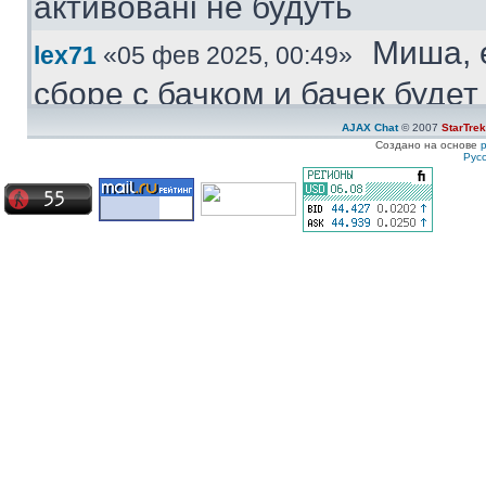
активовані не будуть
Миша, 
lex71
«05 фев 2025, 00:49»
сборе с бачком и бачек буде
купить.
AJAX Chat
© 2007
StarTre
Создано на основе
Рус
Куплю
Medved
«04 фев 2025, 11:47»
моторчик бачка стеклоомыват
ставиться под большой бачек
Куплю 
ZZ-Top
«08 янв 2025, 19:57»
частям. Конкретно - не рабо
Сначала дергался пару недел
Сейчас умер окончательно
Ахрин
icestas
«24 май 2024, 22:19»