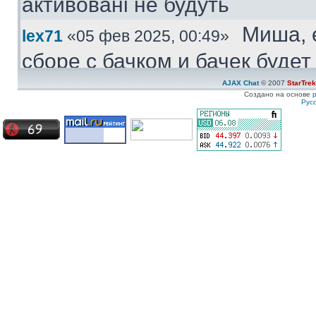
активовані не будуть
Миша, 
lex71
«05 фев 2025, 00:49»
сборе с бачком и бачек буде
купить.
AJAX Chat
© 2007
StarTre
Создано на основе
Рус
Куплю
Medved
«04 фев 2025, 11:47»
моторчик бачка стеклоомыват
ставиться под большой бачек
Куплю 
ZZ-Top
«08 янв 2025, 19:57»
частям. Конкретно - не рабо
Сначала дергался пару недел
Сейчас умер окончательно
Ахрин
icestas
«24 май 2024, 22:19»