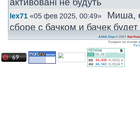
активовані не будуть
Миша, 
lex71
«05 фев 2025, 00:49»
сборе с бачком и бачек буде
купить.
AJAX Chat
© 2007
StarTre
Создано на основе
Рус
Куплю
Medved
«04 фев 2025, 11:47»
моторчик бачка стеклоомыват
ставиться под большой бачек
Куплю 
ZZ-Top
«08 янв 2025, 19:57»
частям. Конкретно - не рабо
Сначала дергался пару недел
Сейчас умер окончательно
Ахрин
icestas
«24 май 2024, 22:19»