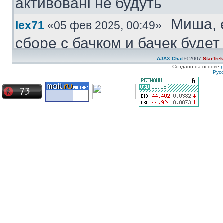
активовані не будуть
Миша, 
lex71
«05 фев 2025, 00:49»
сборе с бачком и бачек буде
купить.
AJAX Chat
© 2007
StarTre
Создано на основе
Рус
Куплю
Medved
«04 фев 2025, 11:47»
моторчик бачка стеклоомыват
ставиться под большой бачек
Куплю 
ZZ-Top
«08 янв 2025, 19:57»
частям. Конкретно - не рабо
Сначала дергался пару недел
Сейчас умер окончательно
Ахрин
icestas
«24 май 2024, 22:19»