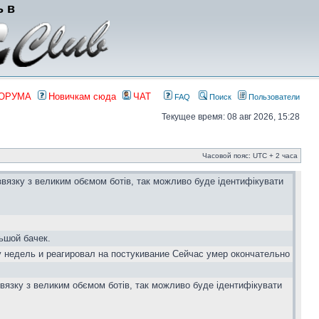
ь в
ФОРУМА
Новичкам сюда
ЧАТ
FAQ
Поиск
Пользователи
Текущее время: 08 авг 2026, 15:28
Часовой пояс: UTC + 2 часа
звязку з великим обємом ботів, так можливо буде ідентифікувати
ьшой бачек.
у недель и реагировал на постукивание Сейчас умер окончательно
вязку з великим обємом ботів, так можливо буде ідентифікувати