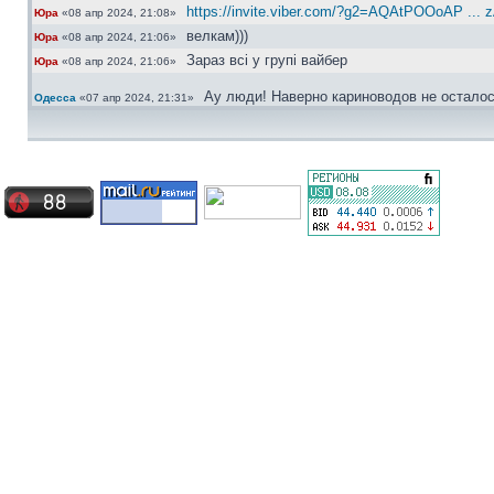
https://invite.viber.com/?g2=AQAtPOOoAP ... 
Юра
«08 апр 2024, 21:08»
велкам)))
Юра
«08 апр 2024, 21:06»
Зараз всі у групі вайбер
Юра
«08 апр 2024, 21:06»
Ау люди! Наверно кариноводов не осталос
Одесса
«07 апр 2024, 21:31»
Актуально...
сергей30
«01 ноя 2022, 22:41»
Ищу ковролин хетчбек, с одной перемычко
сергей30
«04 окт 2022, 16:49»
Датчик АБС правая перед
Bradyaga
«06 май 2022, 07:10»
Какая сторона?
сергей30
«30 апр 2022, 10:40»
Frenkit норм
Юра
«30 апр 2022, 10:31»
из доступного щас предлагают только Fre
Bradyaga
«29 апр 2022, 21:12»
Сергей а номерок датчика есть?
Bradyaga
«29 апр 2022, 21:12»
Поршенёк можно любой, хоть фебест, а ре
сергей30
«29 апр 2022, 20:23»
Брал недавно japancars датчик 600 грн. 
сергей30
«29 апр 2022, 20:22»
новый дороговато будет
Юра
«29 апр 2022, 10:14»
Блин, ещё и датчик абс сломался ((( шо 
Bradyaga
«28 апр 2022, 20:49»
Всем привет, подскажите что лучше сдел
Bradyaga
«26 апр 2022, 21:05»
неизвестные мне фирмы
Хотя мозги наши абсолютно ремонтно-приго
Юра
«28 мар 2022, 11:29»
Bradyaga это понятно, вот только при вскрыт
Юра
«28 мар 2022, 11:29»
Так мозги не выкидывай, можно ж отремо
Bradyaga
«27 мар 2022, 23:02»