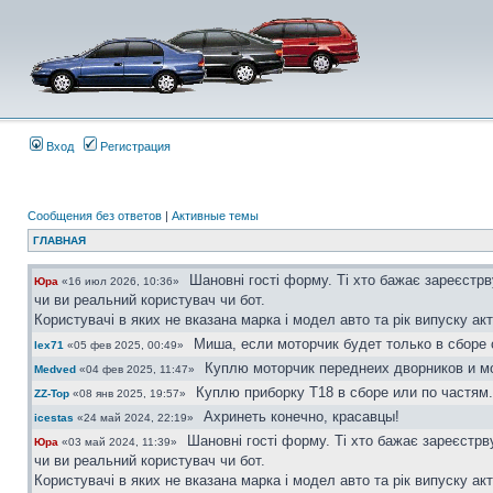
Вход
Регистрация
Сообщения без ответов
|
Активные темы
ГЛАВНАЯ
Шановні гості форму. Ті хто бажає зареєстр
Юра
«16 июл 2026, 10:36»
чи ви реальний користувач чи бот.
Користувачі в яких не вказана марка і модел авто та рік випуску ак
Миша, если моторчик будет только в сборе 
lex71
«05 фев 2025, 00:49»
Куплю моторчик переднеих дворников и мо
Medved
«04 фев 2025, 11:47»
Куплю приборку Т18 в сборе или по частям.
ZZ-Top
«08 янв 2025, 19:57»
Ахринеть конечно, красавцы!
icestas
«24 май 2024, 22:19»
Шановні гості форму. Ті хто бажає зареєстр
Юра
«03 май 2024, 11:39»
чи ви реальний користувач чи бот.
Користувачі в яких не вказана марка і модел авто та рік випуску ак