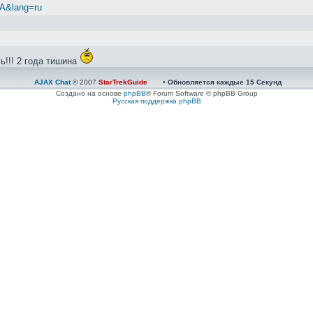
zA&lang=ru
ь!!! 2 года тишина
AJAX Chat
© 2007
StarTrekGuide
• Обновляется каждые
15
Секунд
й...
Создано на основе
phpBB
® Forum Software © phpBB Group
Русская поддержка phpBB
nkit и Autofren
зинки ерт. Ставил себе, ходит нормально...
Работает нормально.
делать?Новый или на разборке искать?тут у нас кто-то был с разборки? 
ать, подклинивает суппорт передний, говорят поменять поршень и резинк
дные
ии ЭБУ и осмотре - на глаз, конденсаторы в норме. Вопрос как найти не
нтить, найти грамотных ребят, те и починят