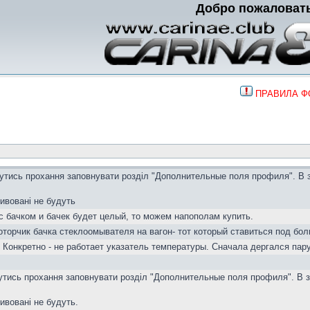
Добро пожаловат
ПРАВИЛА 
вутись прохання заповнувати розділ "Дополнительные поля профиля". В 
тивовані не будуть
с бачком и бачек будет целый, то можем напополам купить.
торчик бачка стеклоомывателя на вагон- тот который ставиться под бол
 Конкретно - не работает указатель температуры. Сначала дергался пар
вутись прохання заповнувати розділ "Дополнительные поля профиля". В з
тивовані не будуть.